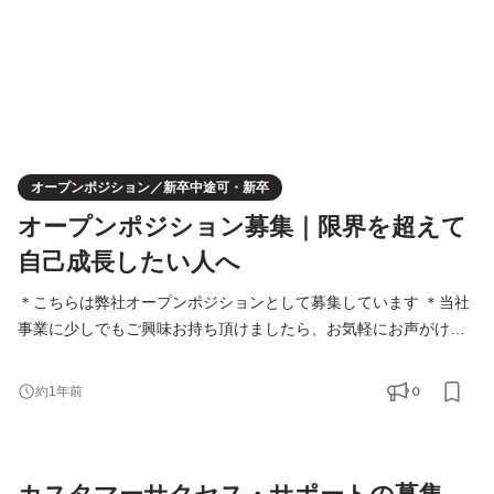
オープンポジション／新卒中途可・新卒
オープンポジション募集｜限界を超えて
自己成長したい人へ
＊こちらは弊社オープンポジションとして募集しています ＊当社
事業に少しでもご興味お持ち頂けましたら、お気軽にお声がけく
ださい ■仕事内容 これまでのご経験やご意向を伺い、弊社内で最
適なポジションを提案いたします。 例えば・・・ ・webマーケテ
0
約1年前
ィングコンサルタント ・オペレーター ・人事担当者 ・広報担当
者 ・経理担当者 ・セールス ・エンジニア ・ディレクター ・デザ
イナー ・クリエイティブアシスタント ・ ・ など、