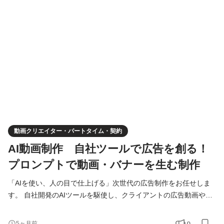
ティブを直接生み出していただきます。 ■ 具体的な仕事内容 AIを
用いたクリエイティブ制作： コンサルタントからの依頼を基に、
AIへプロンプトを入力。静止画バナーや動画広告を生成し
動画クリエイター・パートタイム・契約
AI動画制作 自社ツールで広告を創る！
プロンプトで動画・バナーを生む制作
「AIを使い、人の目で仕上げる」次世代の広告制作をお任せしま
す。 自社開発のAIツールを駆使し、クライアントの広告動画やバ
ナーを制作するポジションです。コンサルタントの戦略を理解
し、AIへの指示（プロンプト）を通じて、成果に繋がるクリエイ
0
5ヶ月前