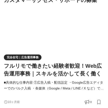
カスタマーサクセス・サポートの募集
完全在宅｜広告運用事務
フルリモで働きたい経験者歓迎！Web広
告運用事務｜スキルを活かして長く働く
■具体的な仕事内容 ①広告入稿・配信設定 ・Google広告エディタ
ーでのバルク入稿 ・各媒体（Google / Meta / LINE / X など）での
広告入稿 ②レポート作成・数値管理 ・ExcelやLooker studioを用
いた、広告運用成果の日次／週次レポート作成 ・入稿・レポート
0
10ヶ月前
業務の効率化に向けたAIツール活用 ③システムサポート ・自社開