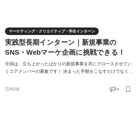
マーケティング・クリエイティブ・学生インターン
実践型長期インターン｜新規事業の
SNS・Webマーケ企画に挑戦できる！
今回は、立ち上がったばかりの新規事業を共にグロースさせてい
くコアメンバーの募集です！ 決まった手順をこなすだけでなく、
「どうすればこの事業が伸びるか」を社員と一緒に本気で考え、
実行していく。ゼロから事業を大きくしていく、一番面白くて熱
0
9日前
量の高いフェーズを共に味わいましょう！新規事業ならではの
「正解がない中で試行錯誤する面白さ」を楽しみながら、圧倒的
な自走力とビジネススキルを身につけませんか？ ＝＝＝＝