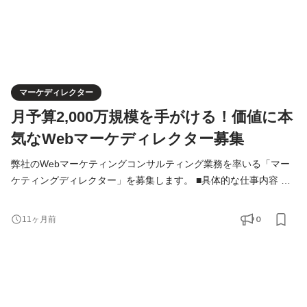
マーケディレクター
月予算2,000万規模を手がける！価値に本
気なWebマーケディレクター募集
弊社のWebマーケティングコンサルティング業務を率いる「マー
ケティングディレクター」を募集します。 ■具体的な仕事内容 半
年～1年程度の準備期間を経て、マーケティングディレクターの職
務を遂行頂きます。 ・Webマーケティング全体の戦略及び戦術立
0
11ヶ月前
案 ・Web広告運用のエグゼキューション ・各チャネルにおける実
行者のディレクション ・顧客ディレクション ■応募資格 ・1年以
上の広告運用経験 ・マーケティングディレクターとして