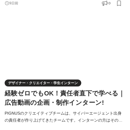
実行していく。ゼロから事業を大きくしていく、一番面白くて熱
0
9日前
量の高いフェーズを共に味わいましょう！新規事業ならではの
「正解がない中で試行錯誤する面白さ」を楽しみながら、圧倒的
な自走力とビジネススキルを身につけませんか？ ＝＝＝＝
デザイナー・クリエイター・学生インターン
経験ゼロでもOK！責任者直下で学べる｜
広告動画の企画・制作インターン!
PIGNUSのクリエイティブチームは、サイバーエージェント出身
の責任者が作り上げてきたチームです。インターンの方はその直
下ポジションで、実践を通じて“本物のクリエイティブ制作”を学べ