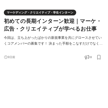
マーケディング・クリエイティブ・学生インターン
初めての長期インターン歓迎｜マーケ・
広告・クリエイティブが学べるお仕事
今回は、立ち上がったばかりの新規事業を共にグロースさせてい
くコアメンバーの募集です！ 決まった手順をこなすだけでなく、
「どうすればこの事業が伸びるか」を社員と一緒に本気で考え、
実行していく。ゼロから事業を大きくしていく、一番面白くて熱
0
9日前
量の高いフェーズを共に味わいましょう！新規事業ならではの
「正解がない中で試行錯誤する面白さ」を楽しみながら、圧倒的
な自走力とビジネススキルを身につけませんか？ ＝＝＝＝