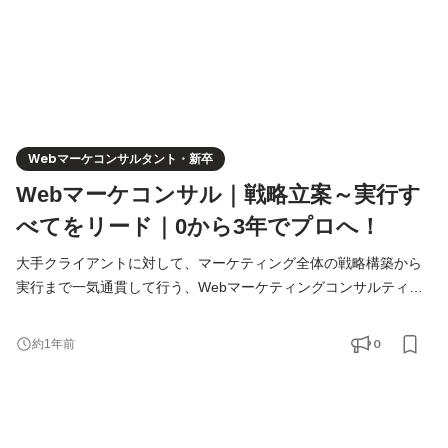
Webマーケコンサルタント・新卒
Webマーケコンサル｜戦略立案～実行す
べてをリード｜0から3年でプロへ！
大手クライアントに対して、マーケティング全体の戦略構築から
実行まで一気通貫して行う、Webマーケティングコンサルティン
グ業務です。 ■具体的な仕事内容 ・Webマーケティング全体の戦
略及び戦術立案 ・Web広告運用のエグゼキューション ・クライア
0
約1年前
ントのマーケティング会議や経営会議への参加 利用媒体：
Google、Yahoo!、Facebook、Twitter、LINE、Criteo、Smart
News、Gunosyなど全て扱って頂きます。 ■選考＆入社時期 通年
※PIGNUSの新卒採用は、学