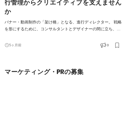
行管理からクリエイティブを支えません
か
バナー・動画制作の「架け橋」となる、進行ディレクター。 戦略
を形にするために、コンサルタントとデザイナーの間に立ち、プ
ロジェクトを円滑に進めるポジションです。単なる「伝言役」で
はなく、内容を精査し、最適なアウトプットへ導く重要な役割を
0
5ヶ月前
お任せします。 【具体的な仕事の流れ】 ①戦略をクリエイティブ
の言葉に翻訳： 社内コンサルタントからの依頼内容を確認。「誰
に何を伝えたいか」という意図を汲み取り、デザイ
マーケティング・PRの募集