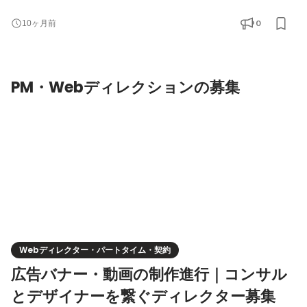
者が立ち上げたチーム。 普通のインターンだと「先輩社員から教
わる」レベルですが、 ここでは業界トップ企業出身の責任者から
0
10ヶ月前
直接フィードバックがもらえます。 プロの現場で通用するクリエ
イティブ制作を、最短距離で学べる環境です！ ◆仕事内容 最初は
ショート動画制作からスタート。 TikTok、YouTube Shorts、Inst
PM・Webディレクションの募集
Webディレクター・パートタイム・契約
広告バナー・動画の制作進行｜コンサル
とデザイナーを繋ぐディレクター募集