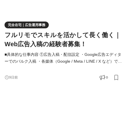
完全在宅｜広告運用事務
フルリモでスキルを活かして長く働く｜
Web広告入稿の経験者募集！
■具体的な仕事内容 ①広告入稿・配信設定 ・Google広告エディタ
ーでのバルク入稿 ・各媒体（Google / Meta / LINE / X など）での
広告入稿 ②レポート作成・数値管理 ・ExcelやLooker studioを用
いた、広告運用成果の日次／週次レポート作成 ・入稿・レポート
0
9日前
業務の効率化に向けたAIツール活用 ③システムサポート ・自社開
発のレポーティングツールに関する運用保守 ④ディレクション ・
業務全体の進行管理 ・アルバイトや外部パートナーの業務ディ