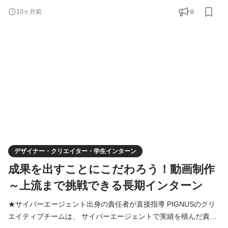
ます。 ■業務内容 ①動画制作 TikTok・YouTube・Instagramなど
0
10ヶ月前
に配信する動画広告の制作を担当してもらいます。 ②バナー制作
/ ディレクター業務 動画制作で実績を積んだのち、状況を見なが
らバナー制作→ディレクター業務へのステップアップもお願い
デザイナー・クリエイター・学生インターン
成果を出すことにこだわろう！動画制作
～上流まで挑戦できる長期インターン
★サイバーエージェント出身の責任者が直接指導 PIGNUSのクリ
エイティブチームは、 サイバーエージェントで実績を積んだ責任