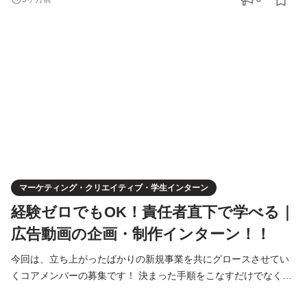
ティブを直接生み出していただきます。 ■ 具体的な仕事内容 AIを
用いたクリエイティブ制作： コンサルタントからの依頼を基に、
AIへプロンプトを入力。静止画バナーや動画広告を生成し
マーケティング・クリエイティブ・学生インターン
経験ゼロでもOK！責任者直下で学べる｜
広告動画の企画・制作インターン！！
今回は、立ち上がったばかりの新規事業を共にグロースさせてい
くコアメンバーの募集です！ 決まった手順をこなすだけでなく、
「どうすればこの事業が伸びるか」を社員と一緒に本気で考え、