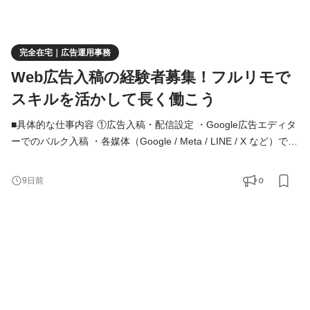
完全在宅｜広告運用事務
Web広告入稿の経験者募集！フルリモで
スキルを活かして長く働こう
■具体的な仕事内容 ①広告入稿・配信設定 ・Google広告エディタ
ーでのバルク入稿 ・各媒体（Google / Meta / LINE / X など）での
広告入稿 ②レポート作成・数値管理 ・ExcelやLooker studioを用
いた、広告運用成果の日次／週次レポート作成 ・入稿・レポート
0
9日前
業務の効率化に向けたAIツール活用 ③システムサポート ・自社開
発のレポーティングツールに関する運用保守 ④ディレクション ・
業務全体の進行管理 ・アルバイトや外部パートナーの業務ディ