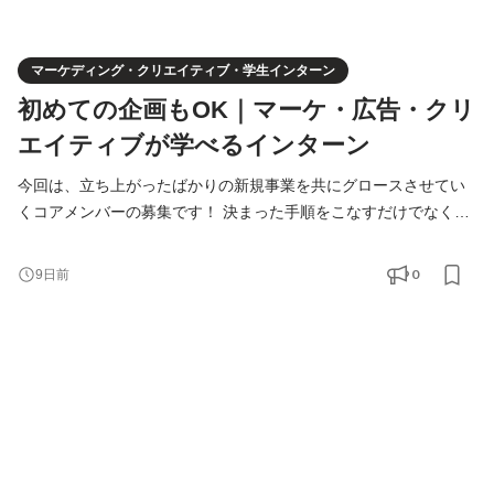
マーケディング・クリエイティブ・学生インターン
初めての企画もOK｜マーケ・広告・クリ
エイティブが学べるインターン
今回は、立ち上がったばかりの新規事業を共にグロースさせてい
くコアメンバーの募集です！ 決まった手順をこなすだけでなく、
「どうすればこの事業が伸びるか」を社員と一緒に本気で考え、
実行していく。ゼロから事業を大きくしていく、一番面白くて熱
0
9日前
量の高いフェーズを共に味わいましょう！新規事業ならではの
「正解がない中で試行錯誤する面白さ」を楽しみながら、圧倒的
な自走力とビジネススキルを身につけませんか？ ＝＝＝＝