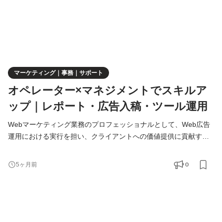
マーケティング｜事務｜サポート
オペレーター×マネジメントでスキルア
ップ｜レポート・広告入稿・ツール運用
Webマーケティング業務のプロフェッショナルとして、Web広告
運用における実行を担い、クライアントへの価値提供に貢献する
専門職「オペレーター」を募集します。 PIGNUSの主軸事業であ
るWebマーケティングコンサルティングでは、コンサルタントと
0
5ヶ月前
オペレーターが二人三脚で業務を行います。 オペレーターは、コ
ンサルタントが専門に行うマーケティング支援・広告運用以外の
業務を担うことで、案件全体の作業効率を上げ、実績改善をサポ
ー