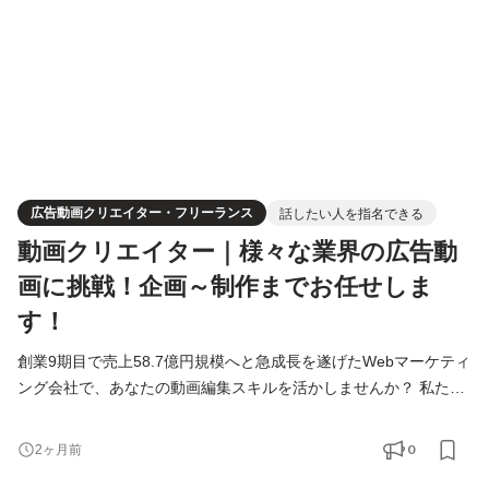
広告動画クリエイター・フリーランス
話したい人を指名できる
動画クリエイター｜様々な業界の広告動
画に挑戦！企画～制作までお任せしま
す！
創業9期目で売上58.7億円規模へと急成長を遂げたWebマーケティ
ング会社で、あなたの動画編集スキルを活かしませんか？ 私たち
が求めているのは、単に「綺麗な動画」を作るクリエイターでは
ありません。ユーザーの心を動かし、成果に直結する「獲得型」
0
2ヶ月前
広告動画を一緒に創り上げてくれるフリーランスのパートナーで