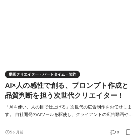
す！ 完全在宅・フルリモートなので、ご自身のライフスタイルや
納期に合わせて柔軟に作業していただけます。もちろん、
動画クリエイター・パートタイム・契約
AI×人の感性で創る、プロンプト作成と
品質判断を担う次世代クリエイター！
「AIを使い、人の目で仕上げる」次世代の広告制作をお任せしま
す。 自社開発のAIツールを駆使し、クライアントの広告動画やバ
ナーを制作するポジションです。コンサルタントの戦略を理解
し、AIへの指示（プロンプト）を通じて、成果に繋がるクリエイ
0
5ヶ月前
ティブを直接生み出していただきます。 ■ 具体的な仕事内容 AIを