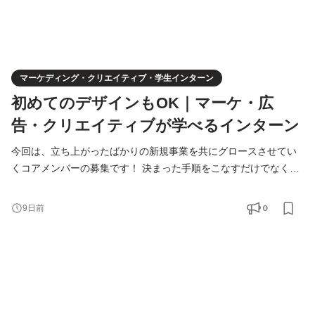
マーケディング・クリエイティブ・学生インターン
初めてのデザインもOK｜マーケ・広
告・クリエイティブが学べるインターン
今回は、立ち上がったばかりの新規事業を共にグロースさせてい
くコアメンバーの募集です！ 決まった手順をこなすだけでなく、
「どうすればこの事業が伸びるか」を社員と一緒に本気で考え、
実行していく。ゼロから事業を大きくしていく、一番面白くて熱
0
9日前
量の高いフェーズを共に味わいましょう！新規事業ならではの
「正解がない中で試行錯誤する面白さ」を楽しみながら、圧倒的
な自走力とビジネススキルを身につけませんか？ ＝＝＝＝