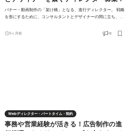
バナー・動画制作の「架け橋」となる、進行ディレクター。 戦略
を形にするために、コンサルタントとデザイナーの間に立ち、プ
ロジェクトを円滑に進めるポジションです。単なる「伝言役」で
はなく、内容を精査し、最適なアウトプットへ導く重要な役割を
0
5ヶ月前
お任せします。 【具体的な仕事の流れ】 ①戦略をクリエイティブ
の言葉に翻訳： 社内コンサルタントからの依頼内容を確認。「誰
に何を伝えたいか」という意図を汲み取り、デザイ
Webディレクター・パートタイム・契約
事務や営業経験が活きる！広告制作の進