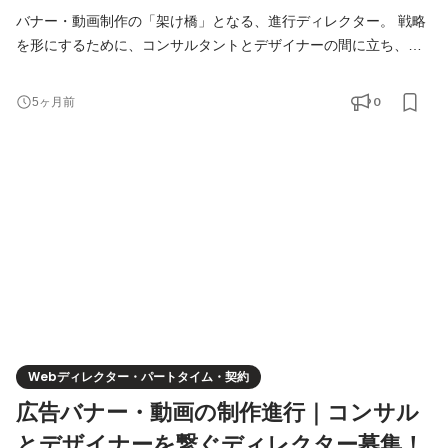
バナー・動画制作の「架け橋」となる、進行ディレクター。 戦略
を形にするために、コンサルタントとデザイナーの間に立ち、プ
ロジェクトを円滑に進めるポジションです。単なる「伝言役」で
はなく、内容を精査し、最適なアウトプットへ導く重要な役割を
0
5ヶ月前
お任せします。 【具体的な仕事の流れ】 ①戦略をクリエイティブ
の言葉に翻訳： 社内コンサルタントからの依頼内容を確認。「誰
に何を伝えたいか」という意図を汲み取り、デザイ
Webディレクター・パートタイム・契約
広告バナー・動画の制作進行｜コンサル
とデザイナーを繋ぐディレクター募集！