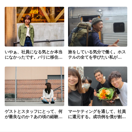
いやぁ、社員になる気とか本当
旅をしている気分で働く。ホス
になかったです。バリに移住し
テルの全てを学びたい私が
ようと思ってたし。
PLAY&coにいる理由。
【PLAY&co 社員Ep.2】
【PLAY&co 社員Ep.6】
ゲストとスタッフにとって、何
マーケティングを通して、社員
が最良なのか？あの頃の経験が
に還元する。成功例を僕が創り
私の基礎になっています。【社
たい。【社員インタビュー
員インタビュー Ep.8】
Ep.10】