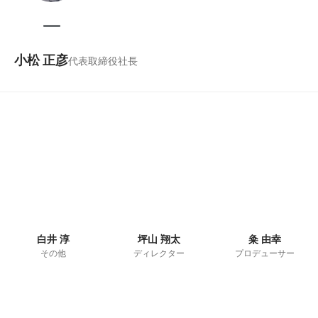
小松 正彦
代表取締役社長
白井 淳
坪山 翔太
粂 由幸
その他
ディレクター
プロデューサー