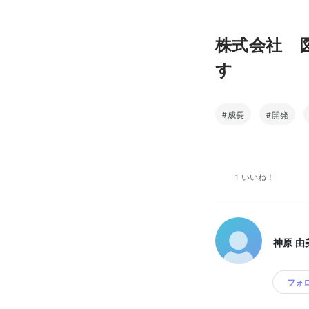
株式会社 
す
成長
開発
1 いいね！
神原 由
フォ