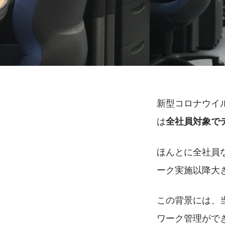
新型コロナウイ
は
全社員対象で
ほんとに全社員
ーク実施以降大
この背景には、
ワーク管理がで