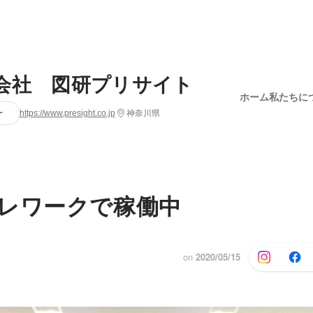
会社 図研プリサイト
ホーム
私たちに
ー
https://www.presight.co.jp
神奈川県
レワークで稼働中
on
2020/05/15