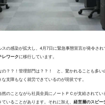
ルスの感染が拡大し、4月7日に緊急事態宣言が発令され
に移行しています。
テレワーク
なの？？！管理部門は？？！　と、驚かれることも多い
きな支障もなく就労できているのが現状です。
当然のことながら社員全員にノートＰＣが支給されてい
きていることがあります。それに加え、
経営層のスピー