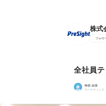
株式
フォロ
全社員テ
神原 由美
マーケティング