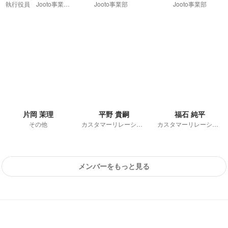
執行役員 Jooto事業部長
Jooto事業部
Jooto事業部
片岡 茉理
平野 貴嗣
福石 純平
その他
カスタマーリレーションズ本部
カスタマーリレーションズチーム
メンバーをもっと見る