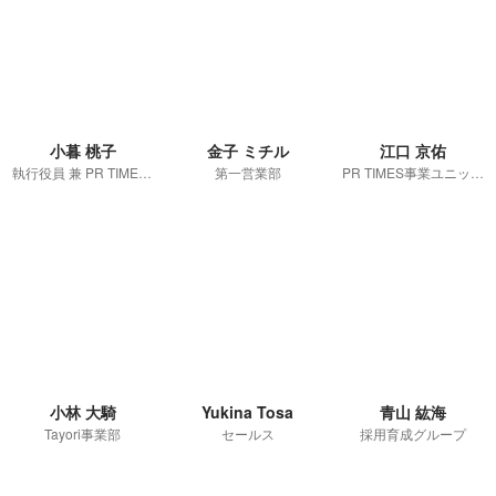
小暮 桃子
金子 ミチル
江口 京佑
執行役員 兼 PR TIMES事業ユニット 第一営業部長 兼 サポートチームマネージャー
第一営業部
PR TIMES事業ユニット 第一営業部 サクセスチーム
小林 大騎
Yukina Tosa
青山 紘海
Tayori事業部
セールス
採用育成グループ