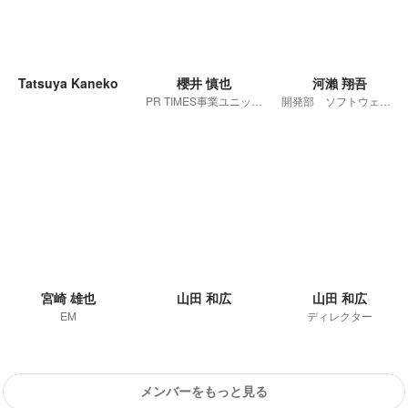
Tatsuya Kaneko
櫻井 慎也
河瀨 翔吾
PR TIMES事業ユニット VPoE 第二開発部長
開発部 ソフトウェアエンジニア
宮崎 雄也
山田 和広
山田 和広
EM
ディレクター
メンバーをもっと見る