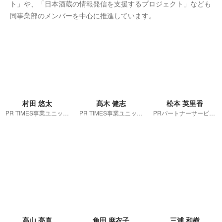
ト」や、「日本酒蔵の情報発信を支援するプロジェクト」なども
同事業部のメンバーを中心に推進しています。
村田 悠太
髙木 健志
松本 英里香
PR TIMES事業ユニット PRパートナーサービス第一チームマネージャー
PR TIMES事業ユニット PRパートナーサービス Aグループ長 髙木健志
PRパートナーサービス Bグループ長 兼 第三チームマネージャー
高山 亮真
角田 麻衣子
三浦 和樹