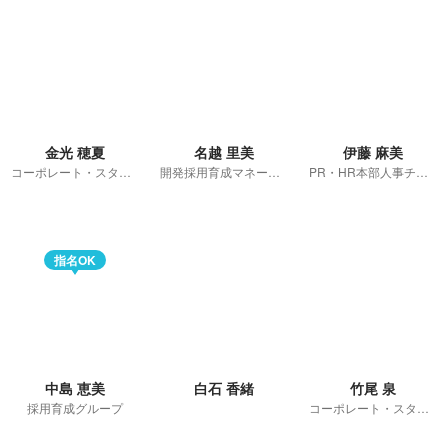
金光 穂夏
名越 里美
伊藤 麻美
コーポレート・スタッフ
開発採用育成マネージャー
PR・HR本部人事チーム
指名OK
中島 恵美
白石 香緒
竹尾 泉
採用育成グループ
コーポレート・スタッフ