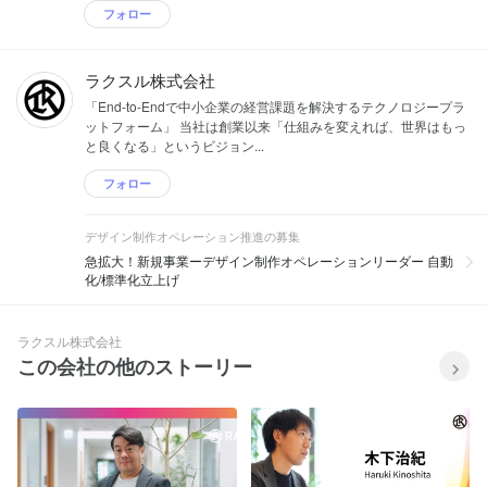
ラクスル株式会社では一緒に働く仲間を募集してい
ます
キャリア
採用現場から
ココロオドル瞬間
社員インタビュー
SCM
濱田 綾乃
ラクスル株式会社 / コーポレート・スタッフ
株式会社SABON Japanで副店長として接客や販売業務を中心に幅
広い世代のお客様と関わってきました。退職後、独立系SIerの会社
でひとり人事として、主に採用業務...
フォロー
ラクスル株式会社
「End-to-Endで中小企業の経営課題を解決するテクノロジープラ
ットフォーム」 当社は創業以来「仕組みを変えれば、世界はもっ
と良くなる」というビジョン...
フォロー