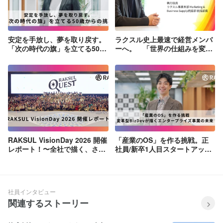
デザイン制作オペレーション推進の募集
急拡大！新規事業ーデザイン制作オペレーションリーダー 自動
化/標準化立上げ
ラクスル株式会社
この会社の他のストーリー
安定を手放し、夢を取り戻す。
ラクスル史上最速で経営メンバ
「次の時代の旗」を立てる50歳
ーへ。 「世界の仕組みを変え
からの挑戦
る」挑戦の軌跡と、新卒が創る
未来