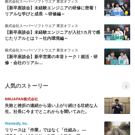
RAKSUL VisionDay 2026 開催
「産業のOS」を作る挑戦。正
レポート！〜全社で描く、さら
社員/新卒1人目スタートアップ
なる挑戦と未来〜
からラクスルへ、変革型BizDev
が描くエンタープライズ事業の
未来
社員インタビュー
関連するストーリー
株式会社スーパーソフトウエア 東京オフィス
【新卒座談会】未経験エンジニアの研修に密着！
リアルな学びと成長 ～研修編～
株式会社スーパーソフトウエア 東京オフィス
【新卒座談会】未経験エンジニアが入社1カ月で感
じたリアルとは？～社内環境編～
株式会社スーパーソフトウエア 東京オフィス