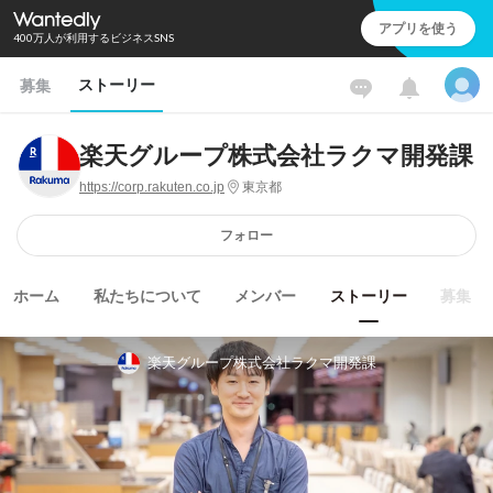
アプリを使う
400万人が利用するビジネスSNS
ストーリー
募集
楽天グループ株式会社ラクマ開発課
https://corp.rakuten.co.jp
東京都
フォロー
ホーム
私たちについて
メンバー
ストーリー
募集
楽天グループ株式会社ラクマ開発課