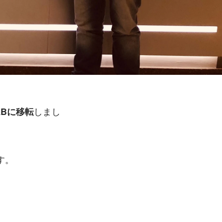
しまし
ABに移転
す。