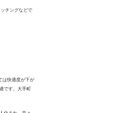
マッチングなどで
ては快適度が下が
快適です。大手町
法人化され、益々