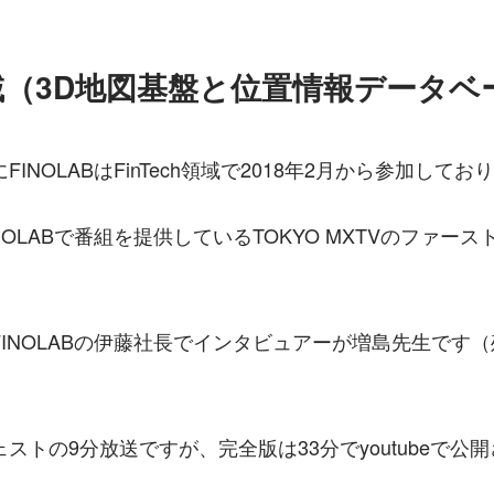
域（3D地図基盤と位置情報データベ
INOLABはFinTech領域で2018年2月から参加してお
NOLABで番組を提供しているTOKYO MXTVのファー
INOLABの伊藤社長でインタビュアーが増島先生です
。
ストの9分放送ですが、完全版は33分でyoutubeで公