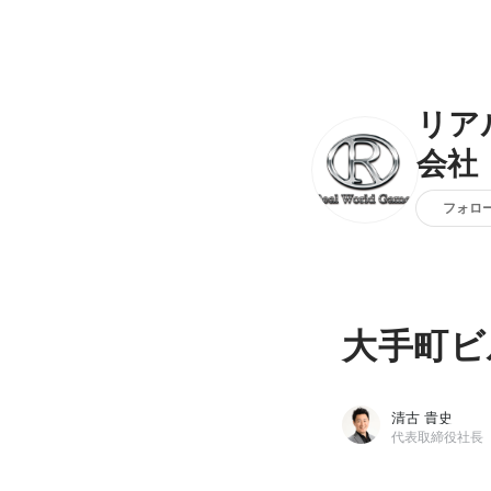
リア
会社
フォロ
大手町ビ
清古 貴史
代表取締役社長