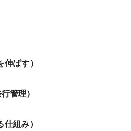
を伸ばす）
発行管理）
る仕組み）