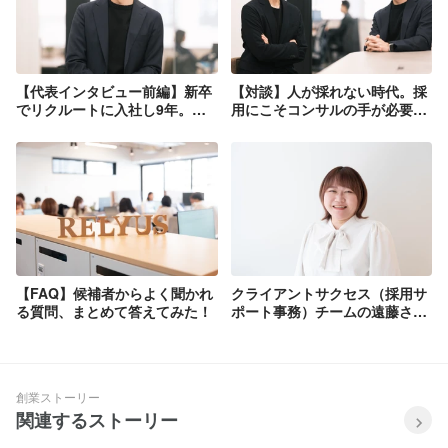
【代表インタビュー前編】新卒
【対談】人が採れない時代。採
でリクルートに入社し9年。法
用にこそコンサルの手が必要。
人営業・新規事業・商品企画を
─リライアスの独自性と今後の
経験したことで感じた、ジレン
採用マーケットの変化─
マと起業への想い。
【FAQ】候補者からよく聞かれ
クライアントサクセス（採用サ
る質問、まとめて答えてみた！
ポート事務）チームの遠藤さん
の1日に密着してみました！
創業ストーリー
関連するストーリー