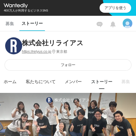
アプリを使う
400万人が利用するビジネスSNS
ストーリー
募集
株式会社リライアス
https://relyus.co.jp
東京都
フォロー
ホーム
私たちについて
メンバー
ストーリー
募集
株式会社リライアス