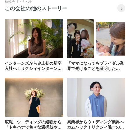
株式会社トキハナ
この会社の他のストーリー
インターンズから史上初の新卒
「ママになってもブライダル業
入社へ！リクシィインターンズ
界で働けることを証明した
インタビュー【菅井さくらさ
い！」リクシィサポーターズイ
ん】
ンタビュー【眞下菜摘さん】
広報、ウエディングの経験から
異業界からウエディング業界へ
「トキハナで色々な選択肢や可
カムバック！リクシィ唯一の全