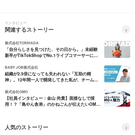
能性を見出したい」社員インタ
国対応アドバイザーとして活
ビュー【渡辺優子さん】
躍！社員インタビュー【伊藤峻
二さん】
インタビュー
関連するストーリー
株式会社TORIHADA
「自分らしさを見つけた、その日から。」未経験
新卒がTikTokShopでNo.1ライブコマーサーにな
るまで。
BABY JOB株式会社
組織が2.5倍になっても失われない「互助の精
神」。12年間一人で開発してきた私が、チーム開
発の面白さに目覚めた話
株式会社OMO
【社員インタビュー：金山 尚貴】面接なしで採
用！？「島やん舎弟」のかねごんが伝えたいOMO
の魅力とは？
人気のストーリー