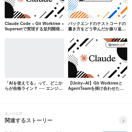
Claude Code × Git Worktree ×
バックエンドのテストコードの
Supersetで実現する並列開発
書き方をどう学んだか振り返っ
【株式会社ライトコード】
てみる【株式会社ライトコー
ド】
「AIを使えてる」って、どこか
【Unity×AI】Git Worktreeと
らが合格ライン？ ── エンジニ
AgentTeamを掛け合わせた次
ア2人で本音で話してみた【株
世代の完全並列開発アーキテク
式会社ライトコード】
チャ【株式会社ライトコード】
エンジニア
関連するストーリー