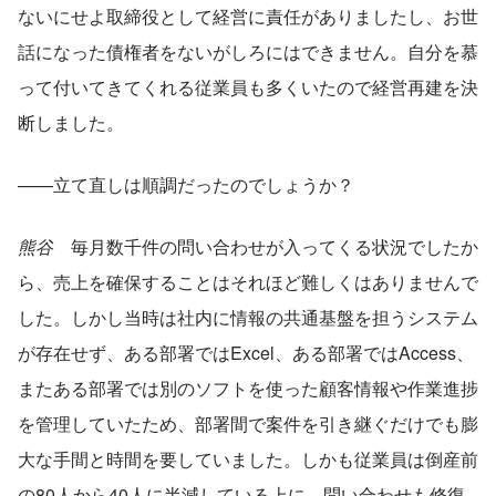
ないにせよ取締役として経営に責任がありましたし、お世
話になった債権者をないがしろにはできません。自分を慕
って付いてきてくれる従業員も多くいたので経営再建を決
断しました。
——立て直しは順調だったのでしょうか？
熊谷
　毎月数千件の問い合わせが入ってくる状況でしたか
ら、売上を確保することはそれほど難しくはありませんで
した。しかし当時は社内に情報の共通基盤を担うシステム
が存在せず、ある部署ではExcel、ある部署ではAccess、
またある部署では別のソフトを使った顧客情報や作業進捗
を管理していたため、部署間で案件を引き継ぐだけでも膨
大な手間と時間を要していました。しかも従業員は倒産前
の80人から40人に半減している上に、問い合わせも修復