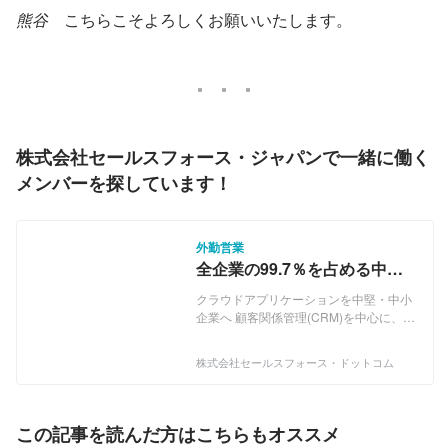
熊谷
　こちらこそよろしくお願いいたします。
株式会社セールスフォース・ジャパンで一緒に働く
メンバーを探しています！
外勤営業
全企業の99.7％を占める中
堅・中小企業の課題は日本の
クラウドアプリケーションを中堅・中小
課題そのもの。知られざるコ
企業へ 顧客関係管理(CRM)を中心に、さ
マーシャル営業の魅力とは？
まざまな企業向けクラウドアプリケーシ
ョンを提供するセールスフォース・ドッ
株式会社セールスフォース・ドットコム
トコム。営業プロセスの生産性を高める
「Salesforce Sales Cloud」、コールセ
ンター業務を支援する「Salesforce
Service Cloud」、デジタルマーケティン
この記事を読んだ方はこちらもオススメ
グを加速させる「Salesforce Marketing