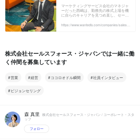
ティングサービス会社のマネ
マーケティングサービス会社のマネジャ
ーだった西嶋は、勤務先の株式上場を機
ジャーがセールスフォース・
に自らのキャリアを見つめ直し、セール
ドットコムに見出した可能性 |
スフォース・ドットコムのコマーシャル
営業への転身を決めます。 西嶋がなぜ、
https://www.wantedly.com/companies/salesfo
株式会社セールスフォース・
rce2/post_articles/198712
ベンチャー企業のマネジャー職ではな
ドットコム
く、セールスフォース・ドットコムの営
業としての道を選んだのでしょうか。 そ
こにあるのは自己の成長への強い意欲と
向上心だけではなかったようです。 ...
株式会社セールスフォース・ジャパンでは一緒に働
く仲間を募集しています
営業
経営
ココロオドル瞬間
社員インタビュー
ビジョンセリング
森 真里
株式会社セールスフォース・ジャパン / コーポレート・スタ
ッフ
フォロー