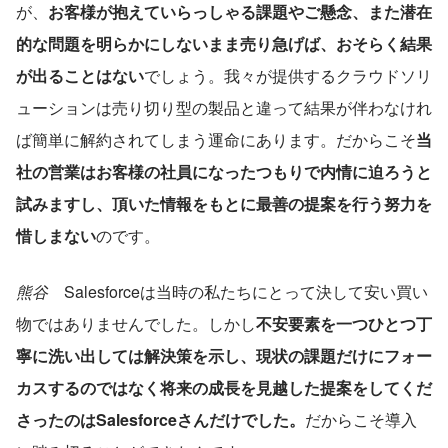
が、
お客様が抱えていらっしゃる課題やご懸念、また潜在
的な問題を明らかにしないまま売り急げば、おそらく結果
が出ることはない
でしょう。我々が提供するクラウドソリ
ューションは売り切り型の製品と違って結果が伴わなけれ
ば簡単に解約されてしまう運命にあります。だからこそ
当
社の営業はお客様の社員になったつもりで内情に迫ろうと
試みますし、頂いた情報をもとに最善の提案を行う努力を
惜しまない
のです。
熊谷
　Salesforceは当時の私たちにとって決して安い買い
物ではありませんでした。しかし
不安要素を一つひとつ丁
寧に洗い出しては解決策を示し、現状の課題だけにフォー
カスするのではなく将来の成長を見越した提案をしてくだ
さったのはSalesforceさんだけでした。
だからこそ導入