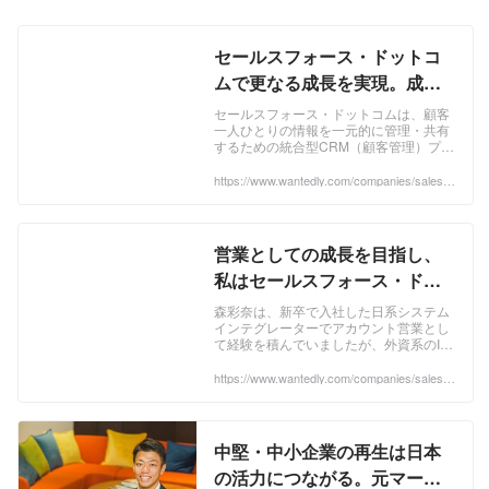
Cloud」などの主力製品を通じて、世界
で15万社以上にのぼる企業のビジネスを
支援しています。 今回紹介するのは、国
セールスフォース・ドットコ
内企業全体の99.7％（※）を占めるとい
ムで更なる成長を実現。成長
われる中堅・中小企業のお客様を対象
型営業組織が人材育成に注力
に、セールスフォース・ドットコムのク
セールスフォース・ドットコムは、顧客
一人ひとりの情報を一元的に管理・共有
ラウドアプリケーション製品を活用した
する理由 | 株式会社セールスフ
するための統合型CRM（顧客管理）プラ
多様なソリューションを提供するコマー
ォース・ドットコム
ットフォーム「Salesforce」の提供を通
シャル営業です。 現在、日本国内の中
じて、世界15万社以上におよぶ顧客の企
https://www.wantedly.com/companies/salesfo
堅・中小企業の数はおよそ360万社（※）
rce2/post_articles/289855
業活動とビジネス拡大に貢献していま
あり、日本経済を支えています。そして
す。 そんなセールスフォース・ドットコ
ムでお客様の最前線に立つ当社の営業チ
その顔ぶれは伝統業種の老舗企業から、
ームには、IT業界をはじめ、あらゆる業
テック系スタートアップまでと非常に多
営業としての成長を目指し、
界のトップセールス経験者たちが数多く
彩です。 セールスフォース・ドットコム
集まっています。 ...
私はセールスフォース・ドッ
のコマーシャル営業は、こうしたお客様
トコムを選びました | 株式会社
に対し、どのようなアプローチによって
森彩奈は、新卒で入社した日系システム
インテグレーターでアカウント営業とし
成果を出そうとしているのでしょうか。
セールスフォース・ドットコ
て経験を積んでいましたが、外資系のIT
自身も国内の大手SIerの営業職から、セ
ム
コンサルティング会社と合併してからの
ールスフォース・ドットコムに転じた経
3年間は、英語を話す親会社の幹部と日
https://www.wantedly.com/companies/salesfo
験を持つ植松隆が、コマーシャル営業の
rce2/post_articles/252056
本人メンバーの間に立ち、両者のコミュ
統括責任者の立場から、この仕事に課せ
ニケーションを取り持つ通訳的な役割を
果たしてきました。周囲から頼りにされ
られた使命や、やりがい、求める人材像
ることに喜びを感じていた一方、営業と
などについてお話しします。 ※出典：
中堅・中小企業の再生は日本
しての成長を実感する場面の乏しさに危
2019年版中小企業白書（2016年度実績
機感を覚えていたといいます。 ...
の活力につながる。元マーケ
数値）