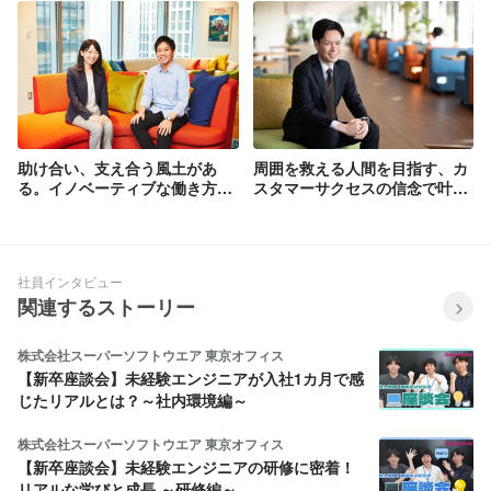
助け合い、支え合う風土があ
周囲を救える人間を目指す、カ
る。イノベーティブな働き方を
スタマーサクセスの信念で叶え
支える「Ohana」カルチャーの
たSalesforceでのキャリア
魅力
社員インタビュー
関連するストーリー
株式会社スーパーソフトウエア 東京オフィス
【新卒座談会】未経験エンジニアが入社1カ月で感
じたリアルとは？～社内環境編～
株式会社スーパーソフトウエア 東京オフィス
【新卒座談会】未経験エンジニアの研修に密着！
リアルな学びと成長 ～研修編～