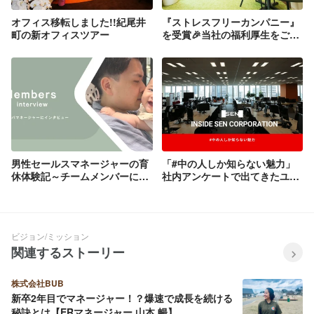
オフィス移転しました!!紀尾井
『ストレスフリーカンパニー』
町の新オフィスツアー
を受賞🎉当社の福利厚生をご紹
介します
男性セールスマネージャーの育
「#中の人しか知らない魅力」
休体験記～チームメンバーにも
社内アンケートで出てきたユニ
育休取得当時のことを聞いてみ
ークな社内文化をのぞき見👀✨
た～
ビジョン/ミッション
関連するストーリー
株式会社BUB
新卒2年目でマネージャー！？爆速で成長を続ける
秘訣とは【ERマネージャー 山本 暢】