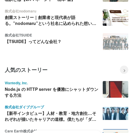
株式会社nodomaru
創業ストーリー｜創業者と現代表が語
る。”nodomaru”という社名に込められた想い
と、7期目で事業継承を行ったワケ。
株式会社TSUIDE
【TSUIDE】ってどんな会社？
人気のストーリー
Wantedly, Inc.
Node.js の HTTP server を優雅にシャットダウン
する方法
株式会社ダイブグループ
【新卒インタビュー】人材・教育・地方創生…そ
れぞれが描いたキャリアの道標。僕たちが「ダイ
ブ」を選んだ理由
Care Earth株式会社