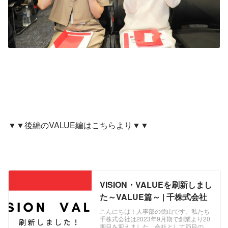
▼▼後編のVALUE編はこちらより▼▼
VISION・VALUEを刷新しまし
た～VALUE篇～ | 千株式会社
こんにちは！人事部の徳山です。私たち
千株式会社は2023年9月期で創業より20
期目を迎えました。会社として節目のタ