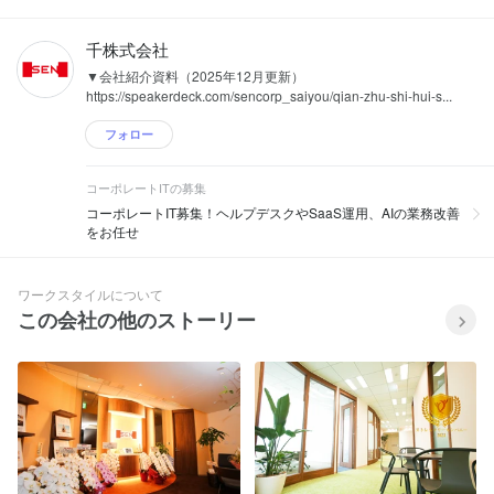
千株式会社
▼会社紹介資料（2025年12月更新）
https://speakerdeck.com/sencorp_saiyou/qian-zhu-shi-hui-s...
フォロー
コーポレートITの募集
コーポレートIT募集！ヘルプデスクやSaaS運用、AIの業務改善
をお任せ
ワークスタイルについて
この会社の他のストーリー