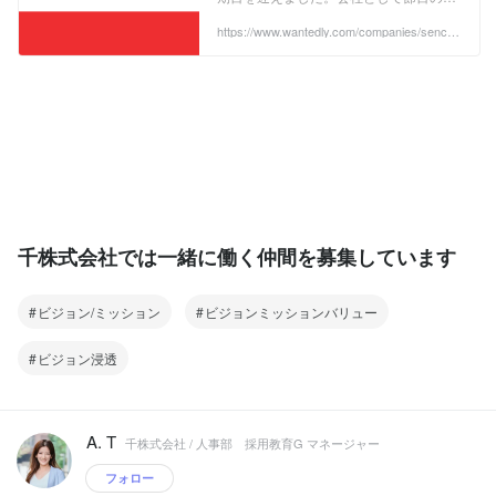
イミングを迎えた今年、さらなる飛躍と
社会への貢献にコミットし、VISIONと
https://www.wantedly.com/companies/sencor
p/post_articles/602308
VA...
千株式会社では一緒に働く仲間を募集しています
ビジョン/ミッション
ビジョンミッションバリュー
ビジョン浸透
A. T
千株式会社 / 人事部 採用教育G マネージャー
フォロー