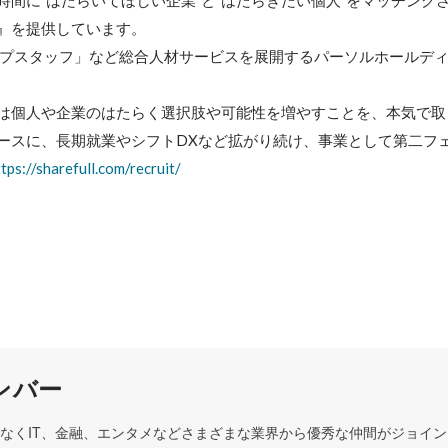
時間に”はたらいてほしい企業”と”はたらきたい個人”をマッチング
』を提供しています。

テンプスタッフ」など総合人材サービスを展開するパーソルホールデ
は個人や企業のはたらく選択肢や可能性を増やすことを、本気で取
ースに、長期就業やシフトDXなど拡がり続け、事業として第二フ
tps://sharefull.com/recruit/
ンバー
なくIT、金融、エンタメなどさまざまな業界から優秀な仲間がジョイ