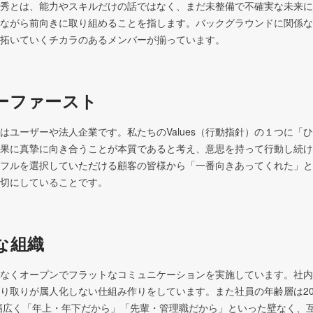
秀とは、能力やスキルだけの話ではなく、まだ未整備で不確実な未来に
ながら前向きに取り組めることを指します。バックグラウンドに関係な
拓いていくチカラのあるメンバーが揃っています。
ーファースト
はユーザーや法人企業です。私たちのValues（行動指針）の１つに「
果に真摯に向き合うことが本質であると考え、意思を持って行動し続け
フルを選択していただける顧客の皆様から「一番向きあってくれた」と
切にしていることです。
な組織
なくオープンでフラットなコミュニケーションを実施しています。社内では
り取りが属人化しない仕組み作りをしています。また社員の年齢層は20
と幅広く「年上・年下だから」「先輩・管理職だから」といった壁なく、