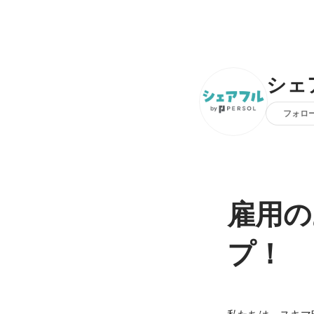
シェ
フォロ
雇用の
プ！