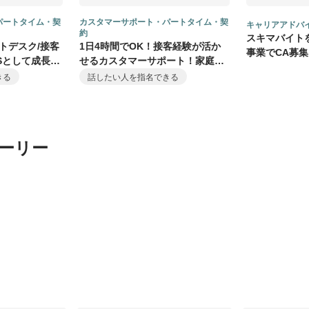
パートタイム・契
カスタマーサポート・パートタイム・契
キャリアアドバ
約
スキマバイト
トデスク/接客
1日4時間でOK！接客経験が活か
事業でCA募
Sとして成長し
せるカスタマーサポート！家庭と
ービスを
の両立も可能
きる
話したい人を指名できる
ーリー