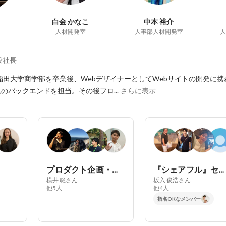
白金 かなこ
中本 裕介
人材開発室
人事部人材開発室
人
役社長
早稲田大学商学部を卒業後、WebデザイナーとしてWebサイトの開発に携わ
のバックエンドを担当。その後フロ...
さらに表示
プロダクト企画・開発
『シェアフル』セールス
横井 聡さん
坂入 俊浩さん
他5人
他4人
指名OKなメンバー