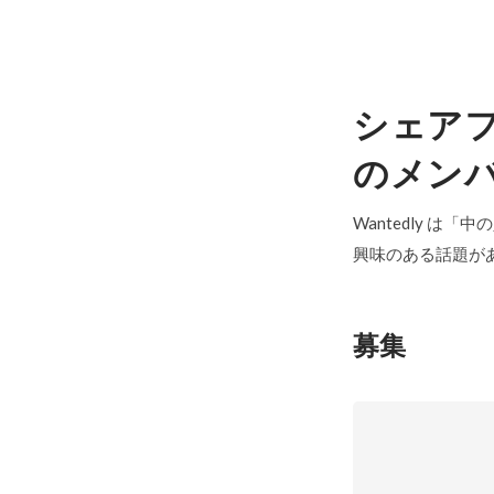
シェア
のメン
Wantedly は
興味のある話題が
募集