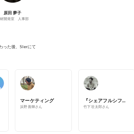
原田 夢子
材開発室 人事部
った後、SIerにて
マーケティング
『シェアフルシフト』
浜野 善輝さん
竹下 壮太郎さん