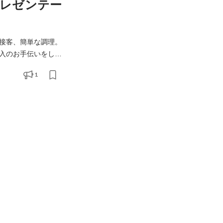
レゼンテー
接客、簡単な調理。
入のお手伝いをして
1
エキスパート」資格取得