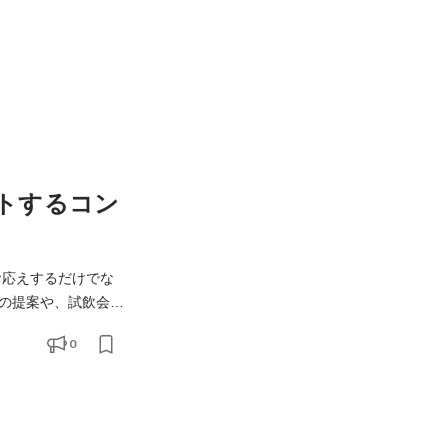
トするコン
お応えするだけでな
の提案や、試飲会の
する研修のアテンド
0
Aらしい新しい提案で