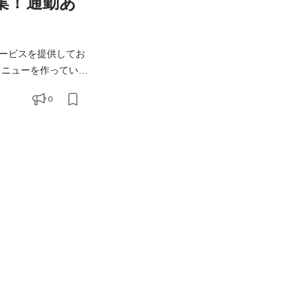
集！通勤あ
ービスを提供してお
ています。 取引
0