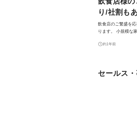
飲食店様の
り/社割も
飲食店のご繁盛を応
ります。 小規模な家族経営のお客様を多く抱える中で、「ドリンクを替えたいんだけど、メニューを作っている
時間がなくて。。。
約1年前
先の増加に伴い、新
セールス・