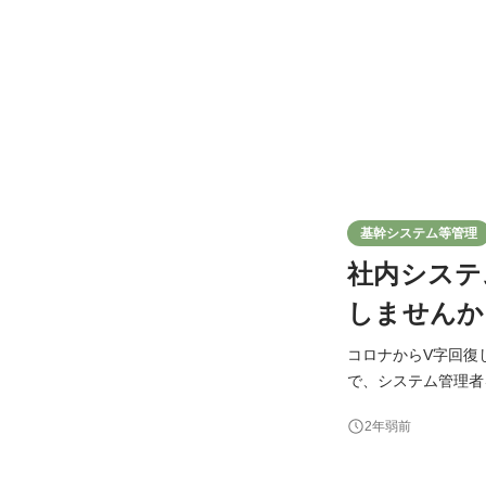
基幹システム等管理
社内システ
しませんか
コロナからV字回復
で、システム管理者を募集しています。 ベンダーコン
いう業務をお願いす
2年弱前
しています。 基幹システム以外にも、WEB受注システムの管理や、セールスフォースでの営業支援、LINEを活
用した