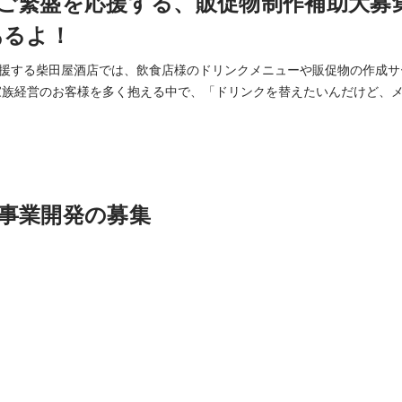
ご繁盛を応援する、販促物制作補助大募
あるよ！
援する柴田屋酒店では、飲食店様のドリンクメニューや販促物の作成サ
」というお悩みを解決するために、ドリンクメニューブックを無料で作成し
たな仲間を募集します！ 特に、イラレの使える方優遇します！
事業開発の募集