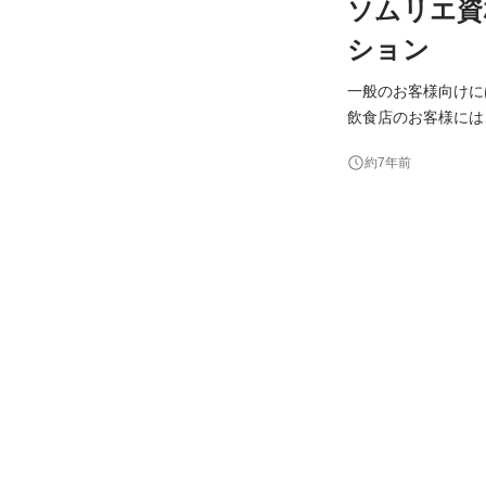
ソムリエ資
ション
一般のお客様向けに
飲食店のお客様には
いただきます。 当店のウリは「5種のみ比べセット」。 日々異なるワインをプレゼンしますので、ワインを学び
約7年前