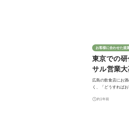
お客様に合わせた提
東京での研
サル営業大
広島の飲食店にお酒
く、「どうすればお
開催、飲食店のスタ
約1年前
等々にも携わってい
広島の