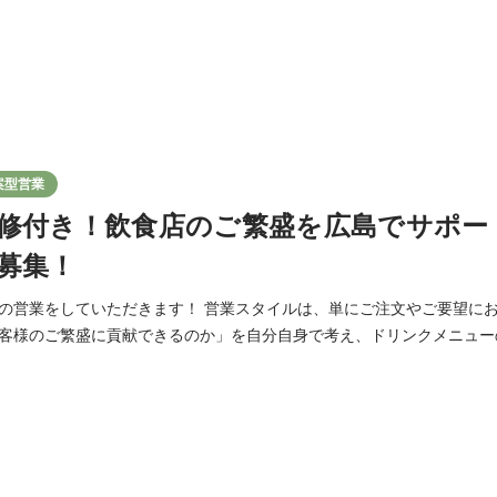
案型営業
修付き！飲食店のご繁盛を広島でサポー
募集！
の営業をしていただきます！ 営業スタイルは、単にご注文やご要望に
客様のご繁盛に貢献できるのか」を自分自身で考え、ドリンクメニュー
ッフさん向けに勉強会を開いたり、さらには国内や海外の生産者を訪問
ただきます。 日々お客様との信頼関係を大事にしながら、SHIBATAY