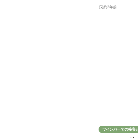
1.飲食店・小売店
約3年前
業同行、お客様への
ワインバーでの接客