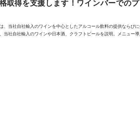
格取得を支援します！ワインバーでのプ
は、当社自社輸入のワインを中心としたアルコール飲料の提供ならびに
、当社自社輸入のワインや日本酒、クラフトビールを説明。メニュー導
たい方には良い環境が整っております。 また、ソムリエ資格、日本酒の「サケ・