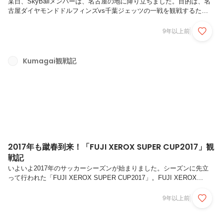
某日、SkyBallメンバーは、名古屋の地に降り立ちました。目的は、名
古屋ダイヤモンドドルフィンズvs千葉ジェッツの一戦を観戦するた
め。とグルメツアー。2017年、最初のB.LEAGUE観戦！B.LEAGUE観
戦は、2017年初。早速、試合会場に向かいます。なんと、試合会場の
9年以上前
愛知県体育館はお堀の中にありました！ 流石は徳川家をはじめ歴史情
緒あふれる名古屋の街。こういう土地柄の溢れるスタジアムの雰囲気
は、地域に密着したチームならではですね。いざ会場入り！会場に入る
Kumagai観戦記
と、すでに凄い熱気に包まれていました。それもそのはず。チームの発
表では、なんと4,008人の観客が入る大賑わい。まさに満員御礼と...
2017年も蹴春到来！「FUJI XEROX SUPER CUP2017」観
戦記
いよいよ2017年のサッカーシーズンが始まりました。シーズンに先立
って行われた「FUJI XEROX SUPER CUP2017」。FUJI XEROX
SUPER CUPとは、前シーズンのJ1リーグの年間優勝チームと天皇杯全
日本サッカー選手権大会の優勝チームが出場するスーパーカップ。※前
9年以上前
年のJ1年間と天皇杯の優勝クラブが同一だった場合は、J1年間準優勝
チームに代替で出場権が与えられる。今年は、昨年のチャンピオンシッ