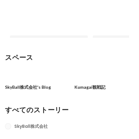
スペース
スポーツ観戦の新時代へ！mercari day
巷で話題の「アンダーア
開催
ボールハウス川崎久地
SkyBall株式会社's Blog
Kumagai観戦記
固定された投稿
最新順で表示
すべてのストーリー
SkyBall株式会社