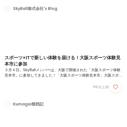
た。「Good Morning Building」とは？「Good Morning Building」は、
「スタートアップの朝をもっとGOODに！」をコンセプトとしデザイン
SkyBall株式会社's Blog
された渋谷のシェアオフィスで、THE BRIDGEやANR...
スポーツ×ITで新しい体験を届ける！大阪スポーツ体験見
本市に参加
３月４日。SkyBallメンバーは、大阪で開催された「大阪スポーツ体験
見本市」に参加してきました！「大阪スポーツ体験見本市」大阪スポー
ツ体験見本市とは、大阪市が、大阪市民に対して、運動・スポーツをす
るきっかけ、もしくは継続的に運動・スポーツを実施するきっかけを提
9年以上前
供することを目的として開催したイベントです。http://sports-
taiken.osgf.or.jp/「スポーツ×IT」中村俊輔選手のフリーキックをVRで
体感！SkyBallは、スポーツ×ITのベンチャーとして、VRコンテンツを
Kumagai観戦記
提供させて頂きました。≪「スポーツ×VR」中村俊輔選手のフリーキ
ックを体感！≫・VR動画の体験中村...