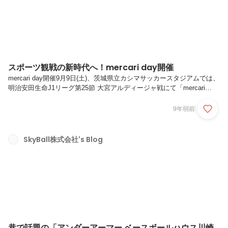
スポーツ観戦の新時代へ！mercari day開催
mercari day開催9月9日(土)、茨城県立カシマサッカースタジアムでは、
明治安田生命J1リーグ第25節 大宮アルディージャ戦にて「mercari
day」が開催されました。SkyBallは、株式会社メルカリと鹿島アント
ラーズのスポンサー契約におけるアクティベーションを支援させて頂い
9年弱前
ており、今回のイベントも企画段階から一緒に取り組んできました。ス
ポーツ観戦の新時代へ今回の「mercari day」の目玉はなんと言っても
360度VR動画「The 12th Player On The Pitch」！試合に臨む選手の様
SkyBall株式会社's Blog
子を12番目の選手として疑似体験できる360度VR動画をスタジアムへ
来...
巷で話題の「アンダーアーマー ベースボールハウス川崎