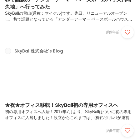
久地」へ行ってみた
SkyBallの畠山(通称：マイケル)です。先日、リニューアルオープン
し、巷で話題となっている「アンダーアーマー ベースボールハウス川
崎久地」へ行ってきました！アンダーアーマー ベースボールハウス川
崎久地とは？アンダーアーマー国内直営店の中で唯一ベースボールに特
約9年前
化した商品を展開する店舗。
https://prtimes.jp/main/html/rd/p/000000207.000003939.html1階は、ア
ンダーアーマーのショップとバッティングセンターが併設され、２階に
SkyBall株式会社's Blog
はバッティングセンターに加えて、グローブ工房や実際に販売もしてい
るグローブ・スパイクが並んでいる野球好きな人はついつ...
★祝★オフィス移転！SkyBall初の専用オフィスへ
初の専用オフィスへ入居！2017年7月より、SkyBallはついに初の専用
オフィスに入居しました！設立からこれまでは、(株)ツクルバが運営す
る会員制コワーキングスペース「co-ba shibuya」に入居していました
が、今後の更なる成長に向けて同じく(株)ツクルバが運営する渋谷のシ
約9年前
ェアオフィス「Good Morning Building」へ移転する運びとなりまし