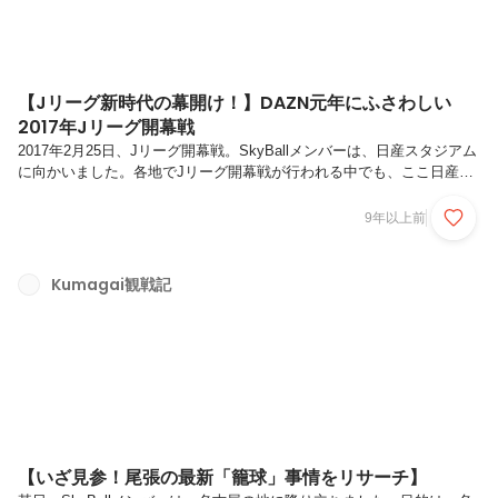
【Jリーグ新時代の幕開け！】DAZN元年にふさわしい
2017年Jリーグ開幕戦
2017年2月25日、Jリーグ開幕戦。SkyBallメンバーは、日産スタジアム
に向かいました。各地でJリーグ開幕戦が行われる中でも、ここ日産ス
タジアムで行われた「横浜F・マリノス vs 浦和レッズ」の一戦は、試
合開始が12:30と最も早く、まさに、2017年Jリーグの開幕を告げる最
9年以上前
初のゲームです。スタジアムに漂う熱気！サポーターも開幕に向けて準
備万端いつ来てもスタジアム観戦は良いものですが、やはり開幕戦とな
ると、いつもとは一味も二味も違った雰囲気や演出にスタジアムのボル
Kumagai観戦記
テージは、最高潮。今や遅しとキックオフの笛を待ちました。2017
年、Jリーグの熱い戦いがキックオフ！そして迎えた、201...
【いざ見参！尾張の最新「籠球」事情をリサーチ】