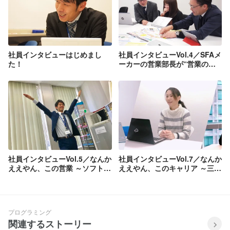
社員インタビューはじめまし
社員インタビューVol.4／SFAメ
た！
ーカーの営業部長が“営業のコ
ア業務”に専念できる環境を作
るとこうなった
社員インタビューVol.5／なんか
社員インタビューVol.7／なんか
ええやん、この営業 ～ソフトブ
ええやん、このキャリア ～三者
レーンの営業マンの実態を丸裸
三様のキャリアステップ～
にしました～
プログラミング
関連するストーリー