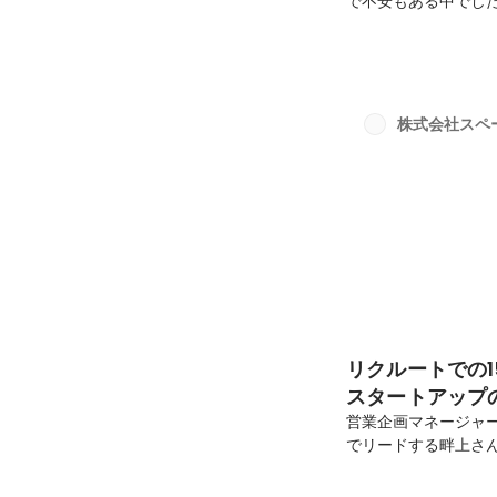
で不安もある中でし
ました🙌今回はオフ
が当日の様子をたく
後の感想などの裏側
のは、高尾山の麓に
レイ。おしゃれ空間
株式会社スペ
いました！！目次オフ
リクルートでの
スタートアップ
営業企画マネージャ
でリードする畔上さ
経験を活かしたスタ
ンラインインタビュー