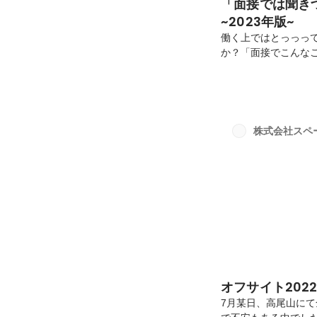
「面接では聞き
~2023年版~
働く上ではとっっっ
か？「面接でこんな
とありますよね。。
で、「面接の場では
養安(@ayoan_01
在スペースリーの選
人も参考にしていた
株式会社スペ
ほしいので、面接では
オフサイト202
7月某日、高尾山に