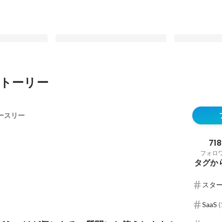
トーリー
いけど気にな
オフサイト2022実施レポート ～3
リクルートでの
す！~2023年
年ぶりの全社員集合～
な挑戦をする
ースリー
トアップの魅
最新順で表示
最新順で表示
718
フォロ
タグか
スタ
SaaS
(