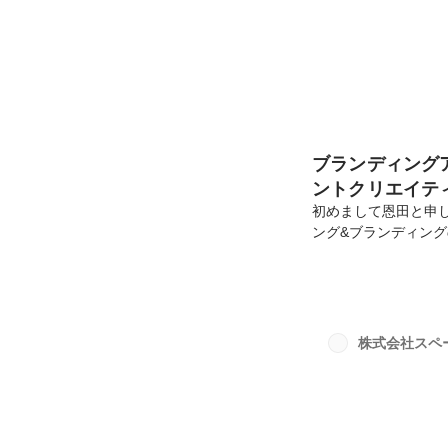
ブランディング
ントクリエイテ
初めまして恩田と申し
ング&ブランディング
県松江市からフルリ
早々スペースリー5
リエイティブに突っ
す。※この記事は202
ますちなみに、スペ
株式会社スペ
note内で、他社員と