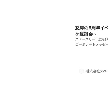
怒涛の5周年イ
ケ座談会～
スペースリーは202
コーポレートメッセ
表、そして、オンライン配
されました。全社で
り上げたいのですが
マーケティングのメン
養安(@ayoan_0
株式会社スペ
プニングエピソードな