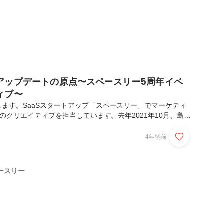
アップデートの原点〜スペースリー5周年イベ
ィブ〜
ます。SaaSスタートアップ「スペースリー」でマーケティ
のクリエイティブを担当しています。去年2021年10月、島根
モートでジョインしてちょうど半年が経ちます。今回は「入社
周年イベントのクリエイティブを任された話」として、少しク
4年弱前
込んで、主に最初のデザインが生まれた話ができればと思いま
2年3月に作成されたものをリメイクしwantedlyに転載してい
ースリー5周年イベント全体の話は、広報の養安さんが書いた
ースリー
の座談会形式でもコメントをしている...