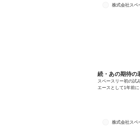
(@ayoan_012
株式会社スペ
る人はもちろん、まだ
続・あの期待の
スペースリー初の試
エースとして1年前
うに進化、成長したので
ーしてきました！※
長軌跡がわかりますよ
wantedlyに転載
卒で在学中はオース
株式会社スペ
したのち、本当にお客