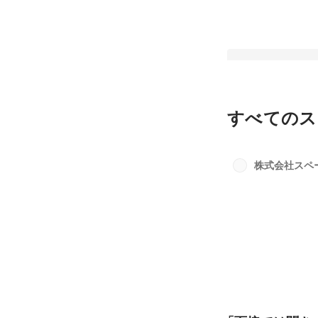
すべてのス
「面接では聞きづら
る」質問にお答えしま
株式会社スペ
版~
最新順で表示