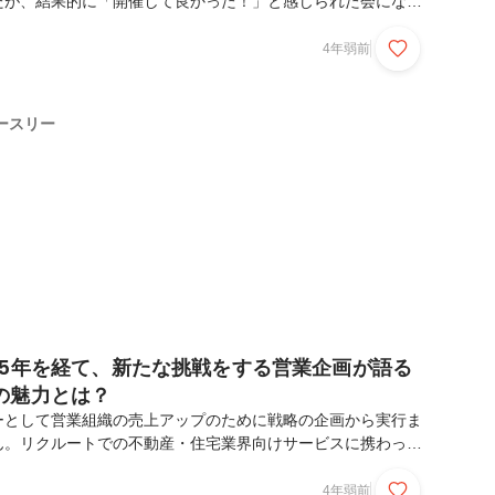
たが、結果的に「開催して良かった！」と感じられた会になり
サイト2022の実施リポートとして、スペースリー人事の養安
さんの写真を混ぜながらお伝えしていきます。企画背景や実施
4年弱前
も公開してしまいますね！ちなみに今回利用させていただいた
あるタカオネさんです！（去年できたばかりで設備や内装がキ
でした！）タカオネスタッフの皆さん、改めてありがとうござ
ースリー
サイト企画のきっかけプログラム大雨の中、施設に集合！...
15年を経て、新たな挑戦をする営業企画が語る
の魅力とは？
ーとして営業組織の売上アップのために戦略の企画から実行ま
ん。リクルートでの不動産・住宅業界向けサービスに携わった
ートアップでの新たな挑戦について伺います。HRの養安がオ
をしました！※この記事は2022年8月に作成されたものをリ
4年弱前