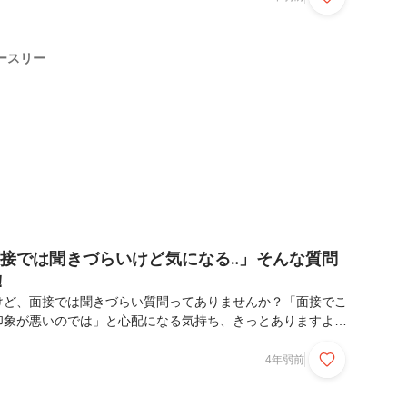
載しています畔上 隆行 / Sales Planning Manager東京大学
でSEとして従事した後、リクルートにて人材・SUUMO・
・営業企画・事業開発などを約15年担当。2021年12月にスペ
ースリー
てジ...
「面接では聞きづらいけど気になる‥」そんな質問
！
けど、面接では聞きづらい質問ってありませんか？「面接でこ
印象が悪いのでは」と心配になる気持ち、きっとありますよ
スリーとしては、お互いに理解・納得して入社してほしいので
どうぞ！！と本気で思ってます！でも質問しづらいこともある
4年弱前
事前に共有してしまおう、と思いこの記事を書くことにしまし
は聞きづらそうな質問」と「よく聞かれる質問」を人事の養安