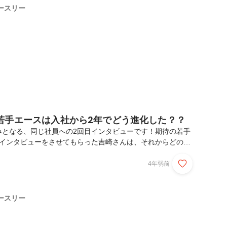
1）が12個まとめてお答えします！今スペースリーの選考を受けてい
ースリー
受けるかどうか悩んでいる人も参考にしていただけ...
若手エースは入社から2年でどう進化した？？
みとなる、同じ社員への2回目インタビューです！期待の若手
にインタビューをさせてもらった吉崎さんは、それからどのよ
しょう？今回も人事の養安(@ayoan_0121)がインタビュ
1回目のインタビュー記事も読んでもらえると、吉崎さんの成
4年弱前
！※この記事は2021年11月に作成されたものをリメイクし
しています吉崎 太一 / フィールドセールス早稲田大学基幹理工学部
トラリアへも留学。新卒でメガバンクに入行し法人営業を経験
ースリー
様のためになるものを提供をし...