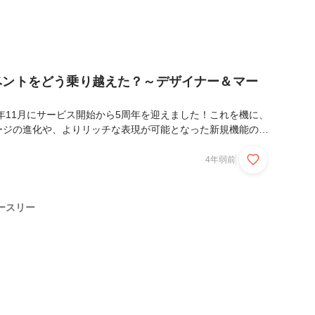
ベントをどう乗り越えた？～デザイナー＆マー
1年11月にサービス開始から5周年を迎えました！これを機に、
ージの進化や、よりリッチな表現が可能となった新規機能の発
信にて5周年イベント「Spacely Connect 2021」も開催
一致団結して開催した5周年。濃い裏話がたくさんあり全て取
4年弱前
それは難しいので、今日は特に大大大活躍だったデザイナー＆
バー4人に座談会形式でインタビューします！ 人事/広報の
121) が、タイトなスケジュールでの進め方、大変だったこと、ハ
ースリー
どを聞いてきまし...