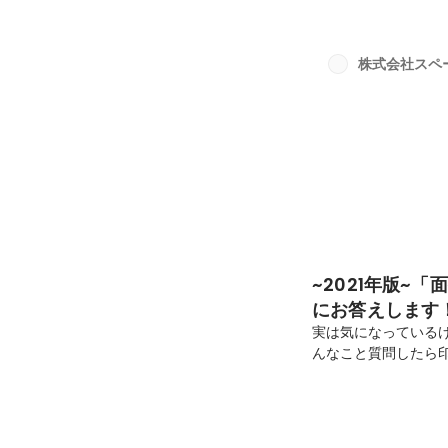
メイクしwantedlyに転
大学院卒業後、NEC
SaaSの領域にて営業
株式会社スペ
ースリーに営業企画とし
~2021年版~
にお答えします
実は気になっている
んなこと質問したら
ね。。※でもスペー
何でも遠慮なく質問
なら、いっそのこと
た！今回は「面接で