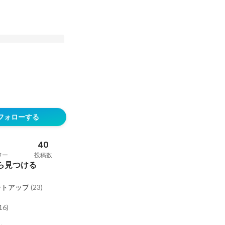
15年を経て、新た
営業企画が語るスター
フォローする
力とは？
40
ワー
投稿数
ら見つける
ートアップ
(
23
)
16
)