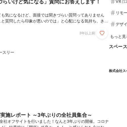
づらいけど気になる」質問にお答えします！
VR
(
1
リモ
ても気になるけど、面接では聞きづらい質問ってありません
こと質問したら印象が悪いのでは」と心配になる気持ち、きっ
デザ
それならいっそのこと事前に共有してしまおう！ということ
聞きづらそうな質問」と「実際によく聞かれる質問」をHRの
3年以上前
もっと見
21）が13個まとめてお答えします💪今回は2023年度版です。現
考を受けている人はもちろん、まだ受けるかどうか悩んでいる
スペー
だけたら嬉しいです。※お互いに理解・納得した上で入社して
ースリー
何でも遠慮なく質問どうぞ！！と本気で思ってます...
株式会社スペ
2実施レポート ～3年ぶりの全社員集合～
て全社オフサイトを行いました！なんと3年ぶりの開催。コロナ