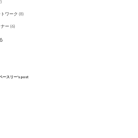
2
)
ートワーク
(
8
)
イナー
(
6
)
る
ス
ースリー's post