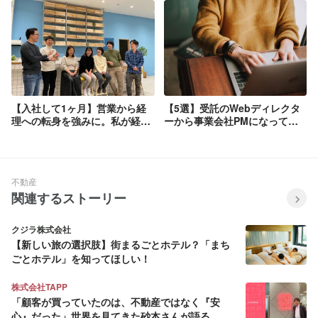
【入社して1ヶ月】営業から経
【5選】受託のWebディレクタ
理への転身を強みに。私が経理
ーから事業会社PMになって変
を選んだ理由とスペースマーケ
わったこと
ットに入った経緯。
不動産
関連するストーリー
クジラ株式会社
【新しい旅の選択肢】街まるごとホテル？「まち
ごとホテル」を知ってほしい！
株式会社TAPP
「顧客が買っていたのは、不動産ではなく『安
心』だった」世界を見てきた砂本さんが語る、