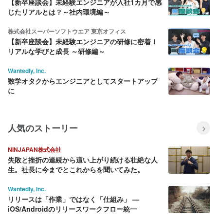
【新卒座談会】未経験エンジニアが入社1カ月で感
じたリアルとは？～社内環境編～
株式会社スーパーソフトウエア 東京オフィス
【新卒座談会】未経験エンジニアの研修に密着！
リアルな学びと成長 ～研修編～
Wantedly, Inc.
数学オタクからエンジニアとしてスタートアップ
に
人気のストーリー
NINJAPAN株式会社
失敗と挫折の連続から這い上がり続ける壮絶な人
生。社長に今までとこれからを聞いてみた。
Wantedly, Inc.
リリースは「作業」ではなく「仕組み」 —
iOS/Androidのリリースワークフロー統一