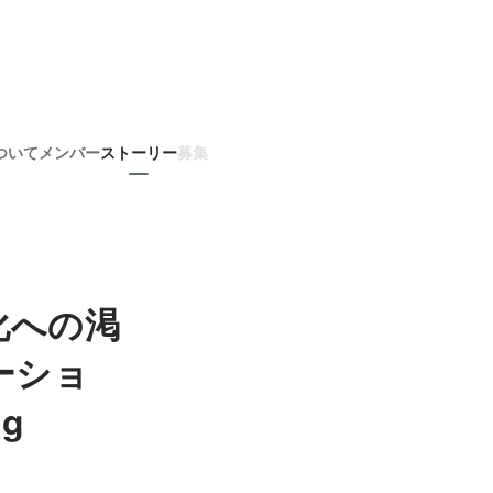
ついて
メンバー
ストーリー
募集
化への渇
ーショ
ng