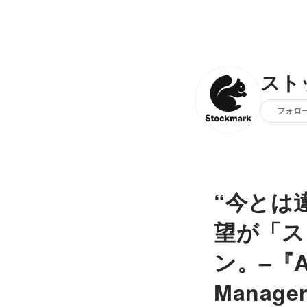
スト
フォロ
“今とは
望が「ス
ン。–『Ast
Manag