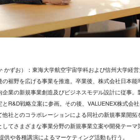
か かずお）：東海大学航空宇宙学科および信州大学経営
発の裾野を広げる事業を推進。卒業後、株式会社日本能
内企業の新規事業創造及びビジネスモデル設計に従事。
とR&D戦略立案に参画。その後、VALUENEX株式会
て他社とのコラボレーションによる同社の新規事業開拓
としてさまざまな事業分野の新規事業立案や開発テーマ
事提供や各種講演によるマーケティング活動も行う。