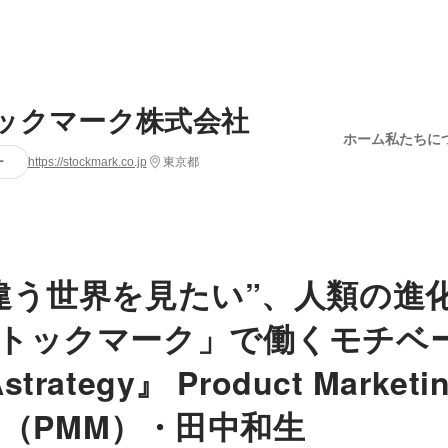
ックマーク株式会社
ホーム
私たちに
ー
https://stockmark.co.jp
東京都
違う世界を見たい”、人類の進
トックマーク」で働くモチベ
rategy』 Product Marketi
er（PMM）・田中和生