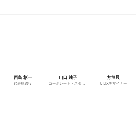
西島 彰一
山口 純子
方旭晨
代表取締役
コーポレート・スタッフ
UIUXデザイナー