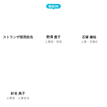
指名OK
ストランザ採用担当
野澤 貴子
石塚 健祐
人事部・部長
人事・労務G
針谷 典子
人事部 人事担当