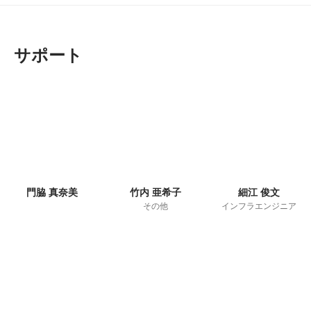
サポート
門脇 真奈美
竹内 亜希子
細江 俊文
その他
インフラエンジニア