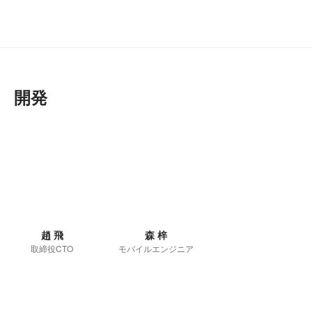
開発
趙 飛
森 梓
取締役CTO
モバイルエンジニア