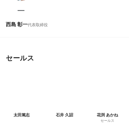
西島 彰一
代表取締役
セールス
太田篤志
石井 久詔
花渕 あかね
セールス