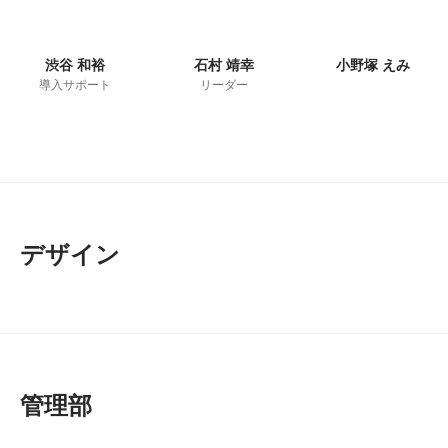
渋谷 和裕
石村 靖幸
小野塚 えみ
導入サポート
リーダー
デザイン
管理部　