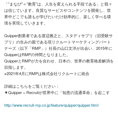
「”まなび”＝”教育”は、人生を変えられる手段である」と我々
は信じています。良質なサービスやコンテンツを開発し、世
界中どこでも誰もが学びたいだけ効率的に、楽しく学べる環
境を実現していきます。		

Quipper創業者である渡辺雅之と、スタディサプリ（旧受験サ
プリ）の生みの親である現リクルートマーケティングパート
ナーズ（以下「RMP」）社長の山口文洋が出会い、2015年に
QuipperはRMPの仲間となりました。			

QuipperとRMPが力を合わせ、日本の、世界の教育格差解消を
目指します。

※2021年4月にRMPは株式会社リクルートに統合

詳細はこちらをご覧ください：

▼Quipper × Recruitが世界中に「知恵の流通革命」を起こす			
http://www.recruit-mp.co.jp/feature/quipper/quipper.html