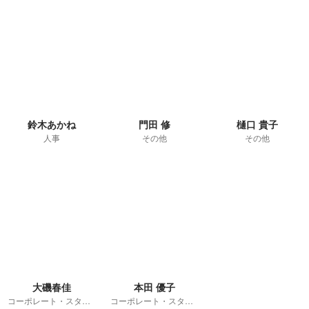
鈴木あかね
門田 修
樋口 貴子
人事
その他
その他
大磯春佳
本田 優子
コーポレート・スタッフ
コーポレート・スタッフ