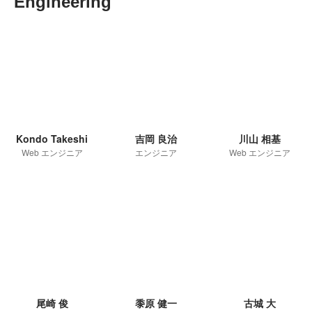
Engineering
Kondo Takeshi
吉岡 良治
川山 相基
Web エンジニア
エンジニア
Web エンジニア
尾崎 俊
黍原 健一
古城 大