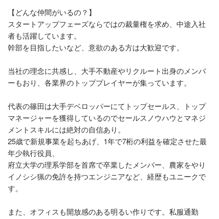
【どんな仲間がいるの？】

スタートアップフェーズならではの裁量権を求め、中途入社
者も活躍しています。

幹部を目指したいなど、意欲のある方は大歓迎です。

当社の理念に共感し、大手不動産やリクルート出身のメンバ
ーもおり、各業界のトッププレイヤーが集っています。

代表の篠田は大手デベロッパーにてトップセールス、トップ
マネージャーを獲得しているのでセールスノウハウとマネジ
メントスキルには絶対の自信あり。

25歳で新規事業を起ちあげ、1年で7桁の利益を確定させた最
年少執行役員、

府立大学の理系学部を首席で卒業したメンバー、農家をやり
イノシシ猟の免許を持つエンジニアなど、経歴もユニークで
す。

また、オフィスも開放感のある明るい作りです。私服通勤