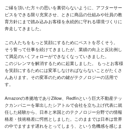
ご縁を頂いた方々の思いを裏切らないように、アフターサー
ビスをできる限り充実させ、ときに商品の仕組みや社員の教
育方針にまで踏み込みお客様を永続的に守れる環境づくりに
奔走してきました。

この人たちをもっと笑顔にするためにベストを尽くそう。

そう誓って仕事を続けてきましたが、業績の向上と反比例し
て満足のいくフォローができなくなっていきました。

このジレンマを解消するために起業しました。 もっとお客様
を笑顔にするためには変革しなければならないことがたくさ
んあります。その変革のための鍵がテクノロジーの活用で
す。

Amazonの本拠地でありZillow、Redfinという巨大不動産テッ
クカンパニーを輩出したシアトルで会社を立ち上げ代表に就
任した経験から、日本と米国とのテクノロジー分野での情報
格差・技術格差に愕然としました。このままでは日本は世界
の中でますます遅れをとってしまう、という危機感を感じま