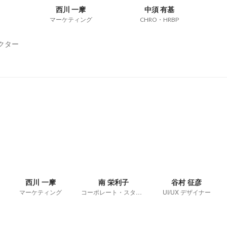
西川 一摩
中須 有基
マーケティング
CHRO・HRBP
クター
西川 一摩
南 栄利子
谷村 征彦
マーケティング
コーポレート・スタッフ
UI/UX デザイナー