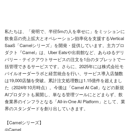
私たちは、「発明で、半径5mの人を幸せに」をミッションに
飲食店の売上拡大とオペレーション効率化を支援するVertical 
SaaS「Camelシリーズ」を開発・提供しています。主力プロ
ダクト『Camel』は、Uber Eatsや出前館など、あらゆるデリ
バリー・テイクアウトサービスの注文を1台のタブレットで一
括管理できるサービスです。さらに、2025年には株式会社モ
バイルオーダーラボと経営統合を行い、サービス導入店舗数
は19,000店舗を突破。累計注文処理数は1.15億件を超えまし
た（2024年10月時点）。今後は「Camel AI Call」などの新規
AIプロダクトも展開し、単なる管理ツールにとどまらず、飲
食業界のインフラとなる「All-in-One AI Platform」として、業
界のスタンダードを創り出していきます。

【Camelシリーズ】

◎Camel
