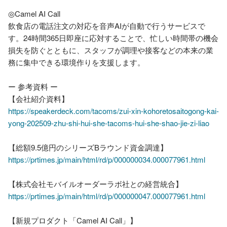
◎Camel AI Call 

飲食店の電話注文の対応を音声AIが自動で行うサービスで
す。24時間365日即座に応対することで、忙しい時間帯の機会
損失を防ぐとともに、スタッフが調理や接客などの本来の業
務に集中できる環境作りを支援します。

ー 参考資料 ー

https://speakerdeck.com/tacoms/zui-xin-kohoretosaitogong-kai-
yong-202509-zhu-shi-hui-she-tacoms-hui-she-shao-jie-zi-liao
【総額9.5億円のシリーズBラウンド資金調達】
https://prtimes.jp/main/html/rd/p/000000034.000077961.html
https://prtimes.jp/main/html/rd/p/000000047.000077961.html