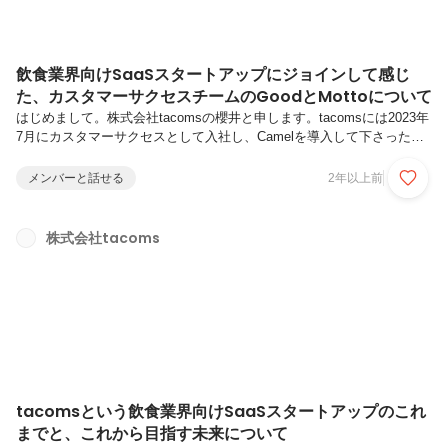
飲食業界向けSaaSスタートアップにジョインして感じ
た、カスタマーサクセスチームのGoodとMottoについて
はじめまして。株式会社tacomsの櫻井と申します。tacomsには2023年
7月にカスタマーサクセスとして入社し、Camelを導入して下さった企
業様に対して導入支援、活用支援をメインで担当しています。今日は、
tacomsにジョインした経緯や、ジョインして感じたtacomsのカスタマ
メンバーと話せる
2年以上前
ーサクセスチームの、Good（良いところ）とMotto（のびしろ）につい
てお話しします。1. 入社までの経緯前職でやっていたこと前職は、IT x
飲食 x 不動産 スタートアップ企業でカスタマーサクセスとして2年間従
株式会社tacoms
事していました。入社したのが2021年6月 コロナ禍の最中。社会情勢的
に外食がなかなか出来ない...
tacomsという飲食業界向けSaaSスタートアップのこれ
までと、これから目指す未来について