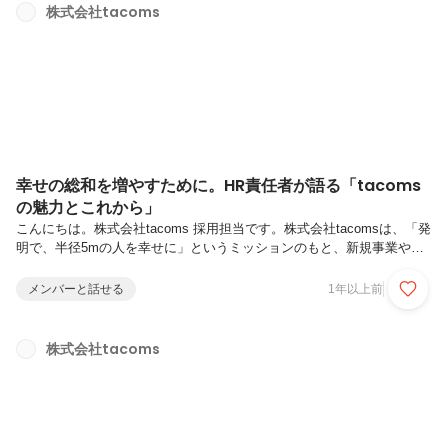
してこの度、tacomsは事業拡大と増員に伴い、2024年11月11日に人形
株式会社tacoms
町から代官山へオフィスを移転しました！今回はオフィス移転について
ご紹介します。ーな...
幸せの総和を増やすために。HR責任者が語る「tacoms
の魅力とこれから」
こんにちは。株式会社tacoms 採用担当です。株式会社tacomsは、「発
明で、半径5mの人を幸せに」というミッションのもと、新規事業やプ
ロダクトを通じて世の中への新たな価値提供を続けるスタートアップで
す。現在、私たちには新たな食事の選択肢として「デリバリーで食べ物
メンバーと話せる
1年以上前
を頼む」という選択が加わりました。同時に、飲食業界でも「店外飲
食」の運用が求められ始めました。弊社の主軸プロダクトは、家食でも
外食でもない新しい形態を飲食店側からDXする『Camel シリーズ』で
株式会社tacoms
す。今回は、tacomsのHR責任者として入社した中前 桃子(なかまえ も
もこ)さんにインタビューをしました。プロフィールー これ...