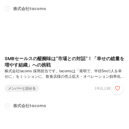
ましたのでレポートします！これまで締め会と呼んでいましたが、今年
からタイトルが変わり「tacoms Annual Summit」になりました。今回
株式会社tacoms
のtacoms Annual Summit2025は、新宿にあるGRACE BALI（グレー
ス...
SMBセールスの醍醐味は"市場との対話"！「幸せの総量を
増やす組織」への挑戦
株式会社tacoms 採用担当です。tacomsは「発明で、半径5mの人を幸
せに」をミッションに、飲食店様の売上拡大・オペレーション効率化を
支援するVertical SaaS「Camelシリーズ」をはじめ、目の前の1人のお
客様を幸せにするために、未だ世にない新しいプロダクトを開発・提供
メンバーと話せる
1年以上前
する会社です。今回はSMBセールスの責任者として入社した小泉 誠
（こいずみ まこと）さんに、tacomsに入社した理由と、tacomsについ
てインタビューしました！プロフィールー まずは小泉さんのこれまで
株式会社tacoms
の経歴について教えてください2016年、新卒でスローガン株式会社に
入社しました。当時、入社前から鼻息荒く...