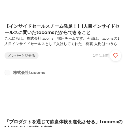
【インサイドセールスチーム発足！】1人目インサイドセ
ールスに聞いたtacomsだからできること
こんにちは、株式会社tacoms 採用チームです。今回は、tacomsの1
人目インサイドセールスとして入社してくれた、松裏 太樹(まつうら だ
いき)さんのインタビューです👏松裏さん個人の目標からtacomsで成し
遂げたいことまで話してもらったので、ぜひ最後まで読ご覧いただける
メンバーと話せる
1年以上前
と嬉しいです！ ＜株式会社tacomsとは＞「発明で、半径5mの人を幸せ
に」をミッションに、飲食店様の売上拡大・オペレーション効率化を支
援するVertical SaaS「Camelシリーズ」をはじめ、目の前の1人のお客
株式会社tacoms
様を幸せにするために、未だ世にない新しいプロダクトを開発・提供す
る会社です。プロフィールー まずは松...
「プロダクトを通じて飲食体験を進化させる」tacomsの