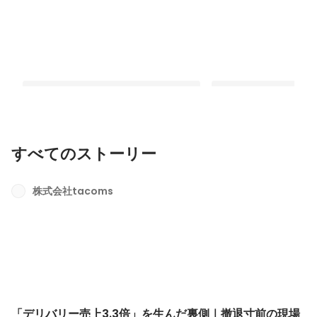
すべてのストーリー
「デリバリー売上3.3倍」を生んだ裏側
営業の立場から飲食店
｜撤退寸前の現場に入り込み、データ
えるパートナーへ｜自
株式会社tacoms
から導いたV字回復の戦略
実現できた現場に深く
最新順で表示
最新順で表示
「デリバリー売上3.3倍」を生んだ裏側｜撤退寸前の現場