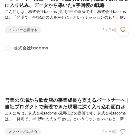
に入り込み、データから導いたV字回復の戦略
こんにちは。株式会社tacoms 採用担当の嘉藤です。株式会社tacoms
は、「発明で、半径5mの人を幸せに」というミッションのもと、飲食
店の売上拡大と業務効率化を支援する『Camelシリーズ』を展開するス
タートアップです。現在は飲食業界向けのAll-in-One AI Platform構想を
メンバーと話せる
3ヶ月前
掲げ、さらなる価値創造に挑んでいます。今回は、エンタープライズセ
ールスとして活躍する阿部 裕也（あべ ゆうや）さんにインタビューを
実施しました。前職のブライダル業界向けSaaSから、より大きな裁量
株式会社tacoms
と事業インパクトを求めてtacomsに入社した阿部さん。「売って終わ
り」ではなく、解約寸前だった顧客の現...
営業の立場から飲食店の事業成長を支えるパートナーへ｜
自社プロダクトで実現できた現場に深く入り込む面白さ
こんにちは。株式会社tacoms 採用担当の嘉藤です。株式会社tacoms
は、「発明で、半径5mの人を幸せに」というミッションのもと、新規
事業やプロダクトを通じて世の中への新たな価値提供を続けるスタート
アップです。弊社の主軸プロダクトは、飲食店側からDXを支援する
メンバーと話せる
4ヶ月前