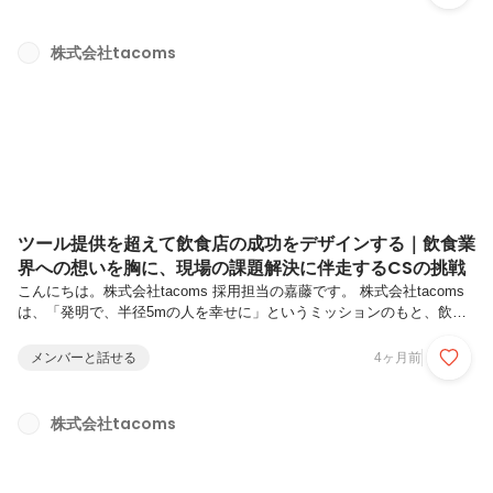
『Camel シリーズ』です。デリバリー注文の一元管理から始まり、現
在は飲食店の売上最大化を支援するAll-in-One AI Platformとして展開を
広げています。今回は、セールスチームの大塚 理紗（おおつか りさ）
株式会社tacoms
さんにインタビューをしました。入社後に直面したスタートアップ特有
の環境や、飲食未経験だからこそ感じた現場に入...
ツール提供を超えて飲食店の成功をデザインする｜飲食業
界への想いを胸に、現場の課題解決に伴走するCSの挑戦
こんにちは。株式会社tacoms 採用担当の嘉藤です。 株式会社tacoms
は、「発明で、半径5mの人を幸せに」というミッションのもと、飲食
店の売上拡大・オペレーション効率化を支援する「Camelシリーズ」な
どのプロダクトを展開するスタートアップです。現在は、飲食業界向け
メンバーと話せる
4ヶ月前
All-in-One AI Platformの構築を目指し、さらなる価値提供を続けていま
す。今回は、飲食業界でキャリアを歩んできたカスタマーサクセスの小
山 倫さんにインタビューを行いました。カスタマーサクセスチームは
株式会社tacoms
ツールの提供にとどまらず、現場のオペレーションに深く入り込み、ど
うすれば本質的な課題解決に繋げられるかを大...