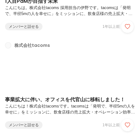
1人目PdMが目指す未来
こんにちは。株式会社tacoms 採用担当の伊野です。tacomsは「発明
で、半径5mの人を幸せに」をミッションに、飲食店様の売上拡大・オ
ペレーション効率化を支援するVertical SaaS「Camelシリーズ」をはじ
め、目の前の1人のお客様を幸せにするために、未だ世にない新しいプ
メンバーと話せる
1年以上前
ロダクトを開発・提供する会社です。現在、私たちには新たな食事の選
択肢として「デリバリーで食べ物を頼む」という選択が加わりました。
同時に、飲食業界でも「店外飲食」の運用が求められ始めました。弊社
株式会社tacoms
の主軸プロダクトは、家食でも外食でもない新しい形態を飲食店側から
DXする『Camel シリーズ』です。今回は、taco...
事業拡大に伴い、オフィスを代官山に移転しました！
こんにちは！株式会社tacomsです。tacomsは「発明で、半径5mの人を
幸せに」をミッションに、飲食店様の売上拡大・オペレーション効率化
を支援するVertical SaaS「Camelシリーズ」をはじめ、目の前の1人の
お客様を幸せにするために、未だ世にない新しいプロダクトを開発・提
メンバーと話せる
1年以上前
供する会社です。11月には新プロダクト「Camel Order」と資金調達を
発表しました。 ・Camel Orderのリリース ・資金調達のリリースそ