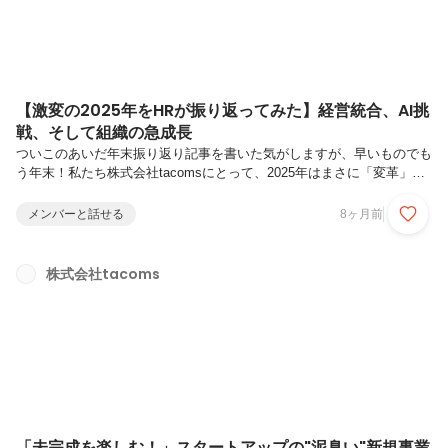
【激変の2025年をHRが振り返ってみた】経営統合、AI挑
戦、そして組織の急成長
ついこのあいだ年末振り返り記事を書いた気がしますが、早いものでも
う年末！私たち株式会社tacomsにとって、2025年はまさに「変革」と
「成長」を凝縮した激動の一年となりました。この2025年に起こった
大きな出来事、新たな挑戦、そしてそれを支える組織の成長。tacoms
メンバーと話せる
8ヶ月前
の一年を、HRの視点からお伝えさせてください！【最大の転機】モバ
イルオーダーラボとの経営統合と、その先のAI Platform戦略一体感を
高めた2社合同キックオフAI Platformへの飛躍：「Camel AI Call」の誕
株式会社tacoms
生統合後、採用活動を急加速【組織の急成長】優秀なプロフェッショナ
ルたちのジョイン【構築フェーズを...
「未完成を楽しむ！」スタートアップの"泥臭い"新規事業