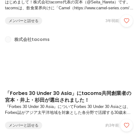
はじめまして！株式会社tacoms代表の宮本（@Seita_Hareta）です。
tacomsは、飲食業界向けに「Camel（https://www.camel-series.com/）
」というVertical SaaSを提供しているスタートアップです。創業して
約4年間、これまでほとんど会社の発信などしてこなかったものの、採
メンバーと話せる
3年弱前
用を強化している中で、候補者さんから「会社のことを調べてもどんな
雰囲気なのかよくわからなかった」と言われることも増えてきたため、
もっとtacomsのことを知ってもらおうと、会社の公式noteを始めま
株式会社tacoms
す！ 今回は第1弾ということで、代表の私から、tacomsの創業から
現...
「Forbes 30 Under 30 Asia」にtacoms共同創業者の
宮本・井上・杉田が選出されました！
『Forbes 30 Under 30 Asia』についてForbes 30 Under 30 Asiaとは、
Forbes誌がアジア太平洋地域を対象とした各分野で活躍する30歳未満
の人材を選出する企画です。今年で8年目を迎えるアジアのリストは、
10年以上前に始まったForbes 30 Under 30のグローバル展開の延長線上
メンバーと話せる
約3年前
にあるものです。Canvaのメラニー・パーキンス、Oculusのパーマー・
ラッキー、Snapchatのエヴァン・スピーゲルとボビー・マーフィー、