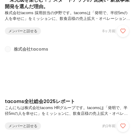
開発を選んだ理由。
株式会社tacoms 採用担当の伊野です。tacomsは「発明で、半径5mの
人を幸せに」をミッションに、飲食店様の売上拡大・オペレーション効
率化を支援する「Camelシリーズ」をはじめ、未だ世にない新しいプロ
ダクトを開発・提供する、飲食業界向けAll-in-One AI Platformの会社で
メンバーと話せる
8ヶ月前
す。今回はBizDevとして入社した山本 涼平さんに、tacomsに入社した
理由と、tacomsについてインタビューしました！「レールはない。で
も解決したい課題と広大なビジネスチャンスがある。」株式会社
株式会社tacoms
tacomsは今、急成長の最中にあります。従業員数71名（モバイルオー
ダーラボ社含む）。飲食業界...
tacoms全社総会2025レポート
こんにちは株式会社tacoms HRグループです。tacomsは「発明で、半
径5mの人を幸せに」をミッションに、飲食店様の売上拡大・オペレー
ション効率化を支援するVertical SaaS「Camelシリーズ」をはじめ、目
の前の1人のお客様を幸せにするために、未だ世にない新しいプロダク
メンバーと話せる
約1年前
トを開発・提供する会社です。2025年5月、年1回の全社総会を開催し