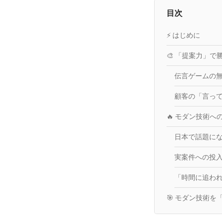
目次
⚡️ はじめに
🎨 「提案力」
伝言ゲームの
顧客の「言っ
🔥 モダン技術
日本で話題に
実案件への投
「時間に追わ
🎯 モダン技術