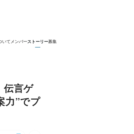
ついて
メンバー
ストーリー
募集
。伝言ゲ
提案力”でプ