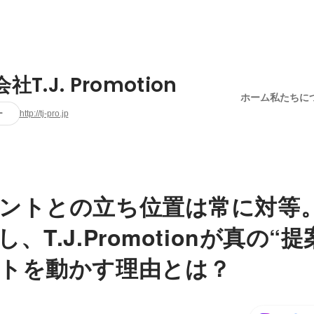
社T.J. Promotion
ホーム
私たちに
ー
http://tj-pro.jp
ントとの立ち位置は常に対等
、T.J.Promotionが真の“
トを動かす理由とは？