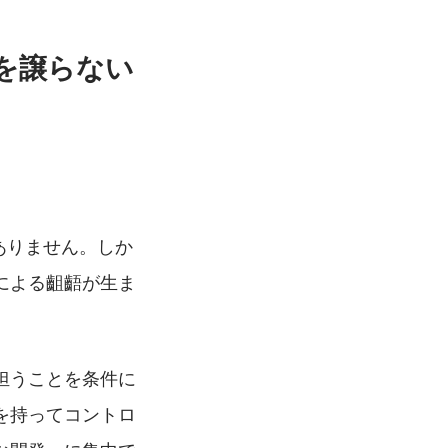
程を譲らない
ありません。しか
による齟齬が生ま
担うことを条件に
を持ってコントロ