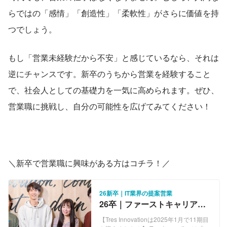
らではの「感情」「創造性」「柔軟性」がさらに価値を持
つでしょう。
もし「営業未経験だから不安」と感じているなら、それは
逆にチャンスです。新卒のうちから営業を経験すること
で、社会人としての基礎力を一気に高められます。ぜひ、
営業職に挑戦し、自分の可能性を広げてみてください！
＼新卒で営業職に興味がある方はコチラ！／
26新卒｜IT業界の提案営業
26卒｜ファーストキャリア
は"営業×IT "でキャリアの幅を
【Tres Innovationは2025年1月で11期目
広げませんか