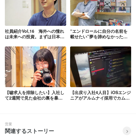
社員紹介Vol,16 海外への憧れ
“エンドロールに自分の名前を
は未来への投資。まずは日本で
載せたい”夢を諦めなかったゲ
経験を積む場所に選んだのは
ームエンジニア
TresInnovation！
【嘘求人を排除したい】入社し
【出戻り入社4人目】iOSエンジ
て2週間で見た会社の裏を暴い
ニアがアルムナイ採用でカムバ
てみた。
ック！「確実な転職がしたかっ
た」✨
営業
関連するストーリー