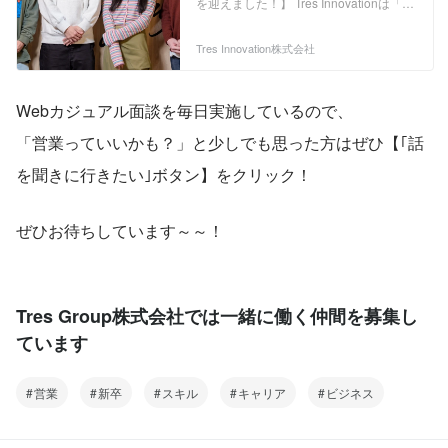
を迎えました！】 Tres Innovationは「創
造し、ワクワクを」をビジョンに、 社会
に変化をもたらすWebプロデュース企業
Tres Innovation株式会社
です。 複数の事業を展開しています！
■Web広告事業 ■EC事業 ■クリエイテ
ィブ事業 ■HR事業 ←IT企業への課題解
Webカジュアル面談を毎日実施しているので、
決型提案をする営業チームの募集です！
当社の最大の特徴は、今ある事業の全て
「営業っていいかも？」と少しでも思った方はぜひ【｢話
が メンバー主導で立ち上がった「ボトム
アップ型」であること。 手を挙げれば
を聞きに行きたい｣ボタン】をクリック！
Try＆Errorをさせてくれる環境で、 メン
バーはそれぞれが実現したいことに向け
て日々努力しています！
ぜひお待ちしています～～！
Tres Group株式会社では一緒に働く仲間を募集し
ています
営業
新卒
スキル
キャリア
ビジネス