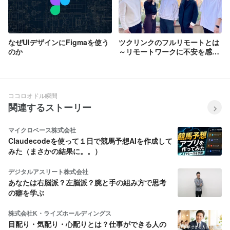
なぜUIデザインにFigmaを使う
ツクリンクのフルリモートとは
のか
～リモートワークに不安を感じ
る方へ～
ココロオドル瞬間
関連するストーリー
マイクロベース株式会社
Claudecodeを使って１日で競馬予想AIを作成して
みた（まさかの結果に。。）
デジタルアスリート株式会社
あなたは右脳派？左脳派？腕と手の組み方で思考
の癖を学ぶ
株式会社K・ライズホールディングス
目配り・気配り・心配りとは？仕事ができる人の