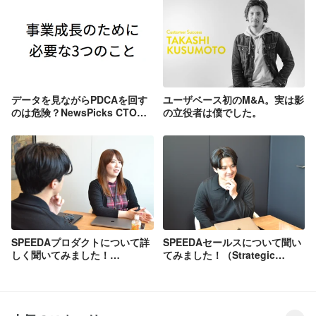
データを見ながらPDCAを回す
ユーザベース初のM&A。実は影
のは危険？NewsPicks CTOが
の立役者は僕でした。
語る「事業成長のために必要な
3つのこと」
SPEEDAプロダクトについて詳
SPEEDAセールスについて聞い
しく聞いてみました！
てみました！（Strategic
（Strategic Partner Teamイン
Partner Teamインタビュー：後
タビュー：前編）
編）