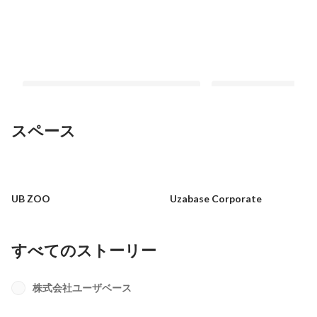
スペース
データを見ながらPDCAを回すのは危
SPEEDAセールスに
険？NewsPicks CTOが語る「事業成長
した！（Strategic Par
UB ZOO
Uzabase Corporate
のために必要な3つのこと」
タビュー：後編）
固定された投稿
最新順で表示
すべてのストーリー
株式会社ユーザベース