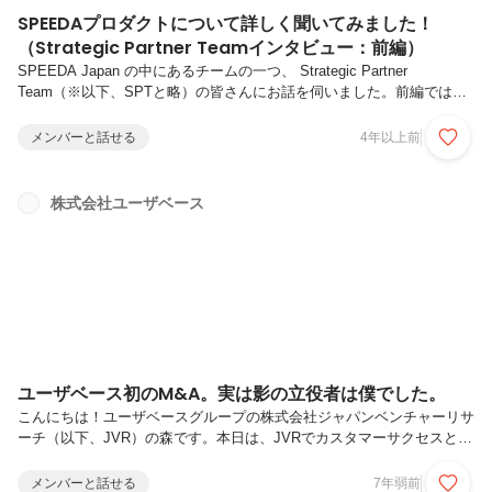
SPEEDAプロダクトについて詳しく聞いてみました！
（Strategic Partner Teamインタビュー：前編）
SPEEDA Japan の中にあるチームの一つ、 Strategic Partner
Team（※以下、SPTと略）の皆さんにお話を伺いました。前編では、
SPEEDAってどんなプロダクト？をお伝えし、後半では、SPTチーム
の仕事について伺いました！ぜひご一読ください！光岡 亮介（みつお
メンバーと話せる
4年以上前
か りょうすけ）愛知県出身、南山大学卒業後、保険業界での生命保
険・損害保険の法人営業の経験を経て2018年5月から同社へ入社。入社
後はサポートデスクのリーダー、SPEEDA全体のカスタマーサクセス
株式会社ユーザベース
チームのマネージャーを経て、現在Strategic Partner Teamのマネージ
ャー。エンタープライズ企...
ユーザベース初のM&A。実は影の立役者は僕でした。
こんにちは！ユーザベースグループの株式会社ジャパンベンチャーリサ
ーチ（以下、JVR）の森です。本日は、JVRでカスタマーサクセスとし
て活躍する「くすもっちゃん」こと楠元崇志 （くすもとたかし）さん
のインタビューをお届けします。プロフィール本名：楠元崇志 （くす
メンバーと話せる
7年弱前