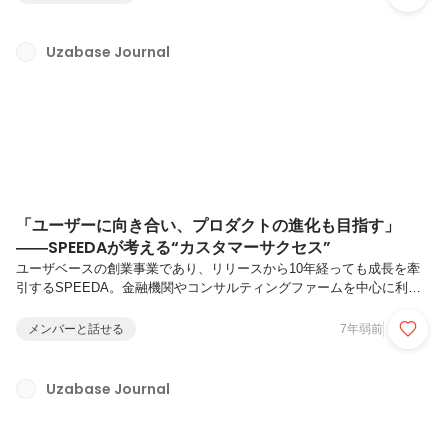
もとたかし）あだ名：くすもっちゃん所属：株式会社ジャパンベンチャ
ーリサーチ entrepediaカスタマーサクセス入社歴：2017年4月武勇
伝：寿司屋でのアルバイトで1日に100件配達をし「伝説のデリバリー
Uzabase Journal
男」と称されたこと略歴：新卒で証券会社のリテール営業（約3年）→
生命保険会社で代理店営業（約1年）→会計士の資格勉強→ユーザベ
ー...
「ユーザーに向き合い、プロダクトの進化も目指す」
――SPEEDAが考える“カスタマーサクセス”
ユーザベースの創業事業であり、リリースから10年経っても成長を牽
引するSPEEDA。金融機関やコンサルティングファームを中心に利用
されていましたが、ここ数年で、事業会社の経営企画部門などにユーザ
ー層が広がっています。今回、SPEEDAのカスタマーサクセスチーム
メンバーと話せる
7年弱前
を率いる宇佐美に、SPEEDAが考えるカスタマーサクセスや、その目
指すところについて話を聞きました。聞き手はカルチャーチーム・採用
担当の金指が務めます。
Uzabase Journal