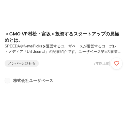
＜GMO VP村松・宮坂＞投資するスタートアップの見極
めとは。
SPEEDAやNewsPicksを運営するユーザベースが運営するコーポレー
トメディア「UB Journal」の記事紹介です。ユーザベース第5の事業と
してスタートした、UB Ventures（UBV）。ユーザベースの成長エンジ
ン「SPEEDA」でアジア市場を開拓してきた岩澤脩が代表に就任し、
メンバーと話せる
7年以上前
「原体験」を持った起業家やスタートアップへの投資を本格化していま
す。今回は、ユーザベースをシード期から支え、UBVの戦略パートナ
ーにもなったGMO VenturePartners（GMO VP）の村松竜氏と宮坂友大
株式会社ユーザベース
氏に、事業家のバックグラウンドを持つVCとしての心得を聞いてきま
した。https://jo...