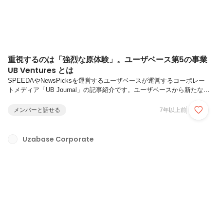
重視するのは「強烈な原体験」。ユーザベース第5の事業
UB Ventures とは
SPEEDAやNewsPicksを運営するユーザベースが運営するコーポレー
トメディア「UB Journal」の記事紹介です。ユーザベースから新たな
VC事業「UB Ventures」がスタート。世界を目指す起業家に対して、
SPEEDAやNewsPicksなどを生み出してきた知見をもとに寄り添える
メンバーと話せる
7年以上前
VC（Venture Capital）を目指して、現在準備を進めています。その背
景や、どのようなVCをつくろうとしているのか、代表取締役の岩澤脩
へのインタビューを行いました。
Uzabase Corporate
https://journal.uzabase.com/journal/256/