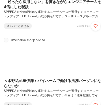
「迷ったら採用しない」を貫きながらエンジニアチームを
4倍にした秘訣
SPEEDAやNewsPicksを運営するユーザベースが運営するコーポレー
トメディア「UB Journal」の記事紹介です。ユーザベースグループのジ
ャパンベンチャーリサーチ（JVR）は、「挑戦する勇気と機会を生み出
すプラットフォームをつくる」をミッションに、スタートアップデータ
メンバーと話せる
7年以上前
ベース「entrepedia」を運営しています。さらに10月からは、新サービ
ス「ami」がリリースされました。そんなJVRを創業期から支えてきた
CTOの小玉祐輝が、苦境に陥っても諦めずに採用を成功させる秘訣を
Uzabase Corporate
お伝えします。https://journal.uzabase.com/journal/454/
＜水野祐×UB伊澤＞バイネームで働ける法務パーソンにな
らないか
SPEEDAやNewsPicksを運営するユーザベースが運営するコーポレー
トメディア「UB Journal」の記事紹介です。今回は「法を駆使してイノ
ベーションを最大化する」をテーマに掲げ、従来の枠に縛られず、音楽
やデザイン、アート、IT、まちづくり等の分野の戦略法務にも携わられ