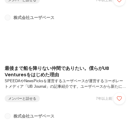
メンバーと話せる
7年以上前
ている弁護士の水野祐さんに、同じく弁護士であり、ユーザベースで法
務の型にはめられず自由に働いている伊澤太郎が、これからの法務パー
ソン像について伺ってきました。
株式会社ユーザベース
https://journal.uzabase.com/journal/legal-person-2_0/
最後まで船を降りない仲間でありたい。僕らがUB
Venturesをはじめた理由
SPEEDAやNewsPicksを運営するユーザベースが運営するコーポレー
トメディア「UB Journal」の記事紹介です。ユーザベースから新たに誕
生したVC事業「UB Ventures」。立ち上げの背景と作りたい世界観につ
いて代表の岩澤が語った前編の記事に引き続き、後編では、UB
メンバーと話せる
7年以上前
Venturesテクノロジー・パートナーの竹内秀行と、ベンチャー・パート
ナーの麻生要一を交えて、それぞれどのような起業家に投資したいの
か、どのようなVCを作りたいかについて語り合ってもらいました。
株式会社ユーザベース
https://journal.uzabase.com/journal/273/