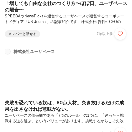
上場しても自由な会社のつくり方〜ほぼ日、ユーザベース
の場合〜
SPEEDAやNewsPicksを運営するユーザベースが運営するコーポレー
トメディア「UB Journal」の記事紹介です。株式会社ほぼ日 CFOの篠
田真貴子さんをお招きしました。上場しても自由な社風を保つ秘訣を、
同じくワーキングマザーで、ユーザベースでコーポレートを統括する松
メンバーと話せる
7年以上前
井しのぶが伺います。
https://journal.uzabase.com/journal/hobonichi_uzabase/
株式会社ユーザベース
失敗を恐れている奴は、80点人材。突き抜けるだけの成
果を出さなければ意味がない。
ユーザベースの価値観である「7つのルール」の1つに、「迷ったら挑
戦する道を選ぶ」というバリューがあります。挑戦するからこそ失敗も
ありますが、その失敗にこそ価値があると考えています。今回、前職で