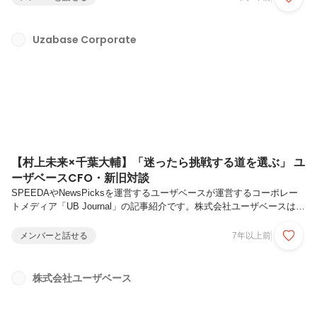
パンベンチャーリサーチ entrepediaセールスチーム入社歴：2019年2
月特技：秒速で人との距離感を詰めるコミュニケーション力略歴：新卒
でマイナビ入社→JVRのセールス◆「素の自分」を見てくれた1社目の
Uzabase Corporate
マイナビーー渡邉さんは新卒でマイナビ社に入社したとのことですが、
就職活動の中でマイナビに決めた理由は何だったのですか？就職活動
時...
【村上未来×千葉大輔】「迷ったら挑戦する道を選ぶ」 ユ
ーザベースCFO・新旧対談
SPEEDAやNewsPicksを運営するユーザベースが運営するコーポレー
トメディア「UB Journal」の記事紹介です。株式会社ユーザベースは、
2019年1月7日、CFO（Chief Financial Officer）が、村上未来から千葉
大輔に交代することを発表しました。サッカーチームのようにタイミン
メンバーと話せる
7年以上前
グに合わせて適材適所にフォーメーションを組み替えていく「チーム経
営」を強みとしているユーザベースで、今後、千葉がどんな役割を担っ
ていくのか。また村上の今後の関わり方などについてインタビューしま
株式会社ユーザベース
した。https://journal.uzabase.com/journal/600/