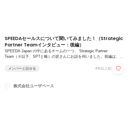
SPEEDAセールスについて聞いてみました！（Strategic
Partner Teamインタビュー：後編）
SPEEDA Japan の中にあるチームの一つ、 Strategic Partner
Team（※以下、SPTと略）の皆さんにお話を伺いました。前編は、読
んでいただけましたか？ SPEEDAのプロダクトをご理解いただいたあ
とは、後編で具体的な仕事内容、主にどんな思いでセールスをしている
メンバーと話せる
4年以上前
のか？を聞いてみました。光岡 亮介（みつおか りょうすけ）愛知県出
身、南山大学卒業後、保険業界での生命保険・損害保険の法人営業の経
験を経て2018年5月から同社へ入社。入社後はサポートデスクのリーダ
株式会社ユーザベース
ー、SPEEDA全体のカスタマーサクセスチームのマネージャーを経
て、現在Strategic Partner ...