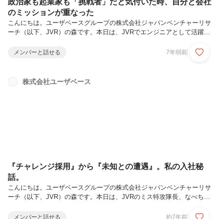
政治家も起業家も「挑戦者」だと気付いた時、自分と会社
のミッションが重なった
こんにちは。ユーザベースグループの株式会社ジャパンベンチャーリサ
ーチ（以下、JVR）の森です。本日は、JVRでエンジニアとして活躍す
る「ふーみん」こと河野文弥（こうのふみや）さんのインタビューをお
届けします。プロフィール本名：河野文弥（こうのふみや）あだ名：ふ
メンバーと話せる
7年弱前
ーみん所属：株式会社ジャパンベンチャーリサーチ エンジニア入社
歴：2018年8月特技：アウトプットの速さ略歴：新卒で検索プラットフ
ォーム開発のフォルシア株式会社→JVRのエンジニア◆周りにエンジニ
株式会社ユーザベース
アはいない。ならば、自分がエンジニアになろうと思った。ーふーみん
さんは、京都大学の法学部卒。文系からエンジニアになったんですね？
周りの中で...
『チャレンジ採用』から『未知との遭遇』。私の入社秘
話。
こんにちは。ユーザベースグループの株式会社ジャパンベンチャーリサ
ーチ（以下、JVR）の森です。本日は、JVRのミス特攻隊長、なべちゃ
んこと渡邉由佳さんのインタビューをお届けします。プロフィール本
名：渡邉由佳（わたなべゆか）あだ名：なべちゃん所属：株式会社ジャ
メンバーと話せる
約7年前