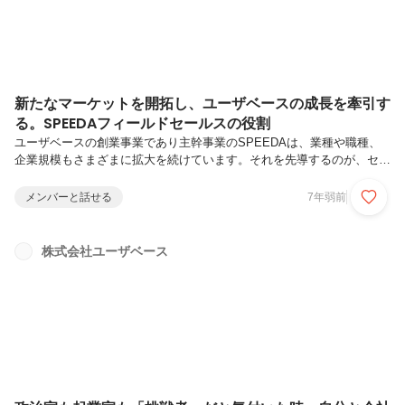
新たなマーケットを開拓し、ユーザベースの成長を牽引す
る。SPEEDAフィールドセールスの役割
ユーザベースの創業事業であり主幹事業のSPEEDAは、業種や職種、
企業規模もさまざまに拡大を続けています。それを先導するのが、セー
ルス部門のフィールドセールスチーム。今回はフィールドセールスチー
ムに所属する3人に、ユーザベースに参画したきっかけやチームでの取
メンバーと話せる
7年弱前
り組み、仕事の醍醐味やこれからのビジョンについてインタビューしま
した。
株式会社ユーザベース