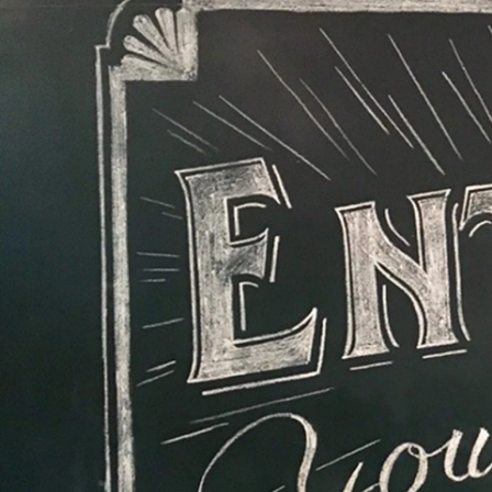
今山 明日香
株式会社UZUZ / セールス