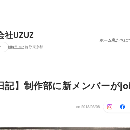
会社UZUZ
ホーム
私たちに
ー
http://uzuz.jp
東京都
Z日記】制作部に新メンバーがjo
on
2018/03/08