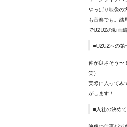
やっぱり映像の
も音楽でも。結局
でUZUZの動画
■UZUZへの
仲が良さそう〜！
笑）
実際に入ってみ
がします！
■入社の決め
映像の仕事がで