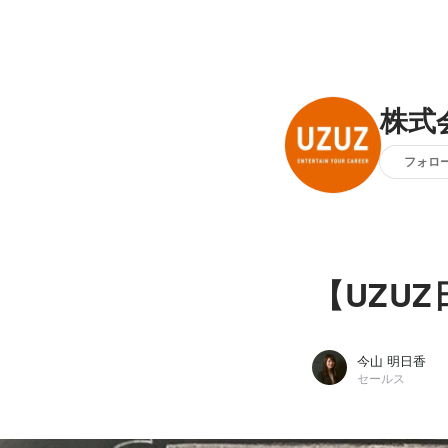
株式
フォロ
【UZU
今山 明日香
セールス