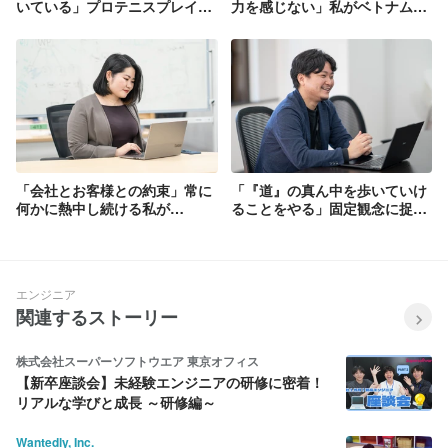
いている」プロテニスプレイヤ
力を感じない」私がベトナムで
ーを目指していた私が意識して
見つけた人生哲学
いる“CUSTOMER CENTRIC”
と”APPRECIATION AND
RESPECT”
「会社とお客様との約束」常に
「『道』の真ん中を歩いていけ
何かに熱中し続ける私が
ることをやる」固定観念に捉わ
WealthParkで拘る”COMMIT
れずに考え抜いた、私なり
TO RESULTS”
の”DO THE RIGHT THING”
エンジニア
関連するストーリー
株式会社スーパーソフトウエア 東京オフィス
【新卒座談会】未経験エンジニアの研修に密着！
リアルな学びと成長 ～研修編～
Wantedly, Inc.