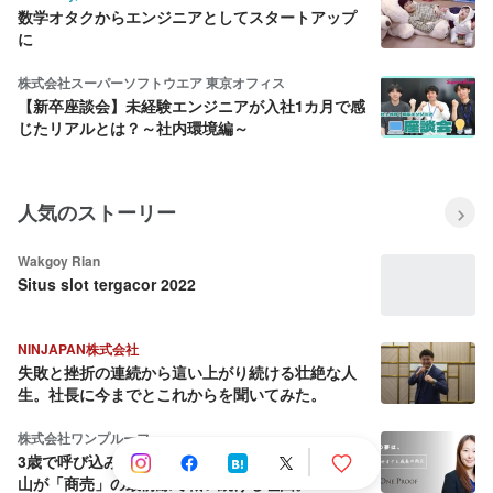
数学オタクからエンジニアとしてスタートアップ
に
株式会社スーパーソフトウエア 東京オフィス
【新卒座談会】未経験エンジニアが入社1カ月で感
じたリアルとは？～社内環境編～
人気のストーリー
Wakgoy Rian
Situs slot tergacor 2022
NINJAPAN株式会社
失敗と挫折の連続から這い上がり続ける壮絶な人
生。社長に今までとこれからを聞いてみた。
株式会社ワンプルーフ
3歳で呼び込み、18歳でEC開設。女性経営者・平
山が「商売」の最前線で戦い続ける理由。