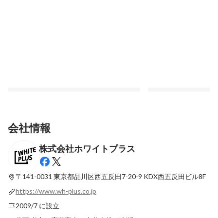
会社情報
株式会社ホワイトプラス
【2021/11/05更新】興味持っていただいた
体験してわかった「ク
方に読んで欲しい！ホワイトプラスのまと
価値」
め記事
〒141-0031 東京都品川区西五反田7-20-9
KDX西五反田ビル8F
固定された投稿
固定された投稿
https://www.wh-plus.co.jp
2009/7 に設立