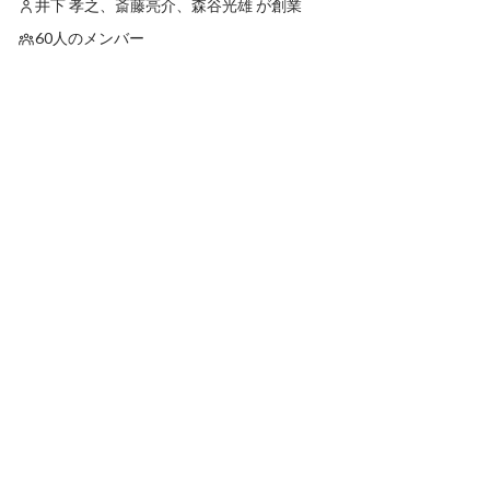
井下 孝之、斎藤亮介、森谷光雄 が創業
60人のメンバー