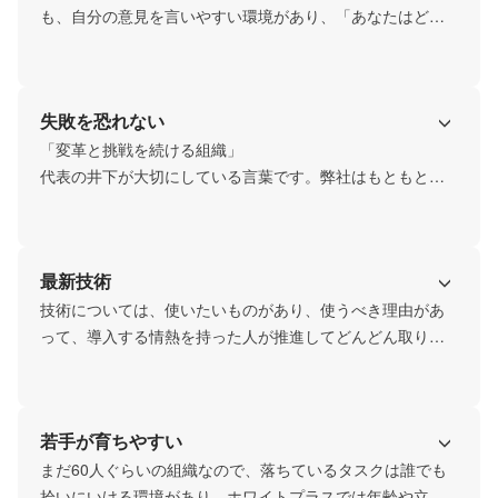
も、自分の意見を言いやすい環境があり、「あなたはどう
したいのか？」と聞いてくれる雰囲気があります。役員室
が特別あるオフィスでもないので、メンバーと役員が同じ
島の机で仕事もしていますし、役員・メンバー問わず話し
失敗を恐れない
かけやすいのが特徴です。
「変革と挑戦を続ける組織」

代表の井下が大切にしている言葉です。弊社はもともと
「世の中にイノベーションを起こす」ことを目的に会社が
設立されたこともあり、失敗を恐れず、挑戦を続けること
で、世の中に変革を起こそうと日々試行錯誤しています。

最新技術
時には壁にぶつかることもあるでしょう、でもその壁を乗
り越えるかどうかは失敗を恐れずにアクションできたかど
技術については、使いたいものがあり、使うべき理由があ
うかにかかっていると言っても過言ではありません。ホワ
って、導入する情熱を持った人が推進してどんどん取り入
イトプラスは失敗を許容する文化があります。
れていく文化です。良いか悪いかを実際に試しながら、検
証することで、弊社の開発環境に合うかどうかを判断し、
導入し、改善しています。

若手が育ちやすい
デザイナー業務でも同じことが言えます。電子媒体は
まだ60人ぐらいの組織なので、落ちているタスクは誰でも
Sketch、紙媒体はIllustratorで制作していますが、インタラ
拾いにいける環境があり、ホワイトプラスでは年齢や立場