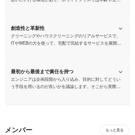
クションデザインと作業効率を重視しているため、InVision 
に関係なく、手を挙げた者に仕事を任せます。

studioやDSM、figma、Haikuを試験的に導入しています。
実際に、入社1年目の新卒社員が実際にマーケティングで主
創造性と革新性
体的に動いたことで売り上げを大幅に挙げた実績がありま
す。
クリーニングやハウスクリーニングのリアルサービスで、
ITやWEBの力を使って、宅配で完結するサービスを展開し
ています。

このサービスを使うことで、クリーニング店などに行かな
最初から最後まで責任を持つ
くて済む時間が生まれ、その代わりに自分の趣味の時間や
家族で過ごす時間に充てることで、「日々の生活と心にゆ
エンジニアは企画段階から入り込み、目的に対してどうい
とりと豊かさ」を持てるような新しい日常を創ろうとして
う手段を用いるのが良いかを議論します。そこから実際に
います。
作る仕様を決め、作り上げ、リリースし、リリースした結
果に沿って改善したり、機能追加したりします。システム
開発においてどのフェーズでも取り組むことができます。
メンバー
もっと見る