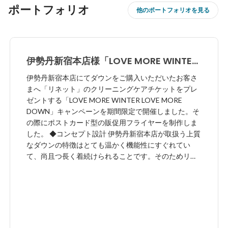
ポートフォリオ
他のポートフォリオを見る
伊勢丹新宿本店様「LOVE MORE WINTER
LOVE MORE DOWN」キャンペーン
伊勢丹新宿本店にてダウンをご購入いただいたお客さ
まへ「リネット」のクリーニングケアチケットをプレ
ゼントする「LOVE MORE WINTER LOVE MORE
DOWN」キャンペーンを期間限定で開催しました。そ
の際にポストカード型の販促用フライヤーを制作しま
した。 ◆コンセプト設計 伊勢丹新宿本店が取扱う上質
なダウンの特徴はとても温かく機能性にすぐれてい
て、尚且つ長く着続けられることです。そのためリネ
ットのクリーニングケアと親和性が高い「長く着続け
られる価値」にフォーカスし、以下のような価値にス
トーリー展開しました。 ◆ストーリー ・ 冬が来る度に
ダウンを通した思い出が蓄積されていく ・ 家族で出掛
けたこと、誰かと出会ったこと、自分の成長に気づい
たこと ・ ダウンを通じて冬にあった小さな出来事を思