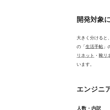
開発対象
大きく分けると
の「
生活手帖
」
リネット
・
靴リ
います。
エンジニ
人数・内訳