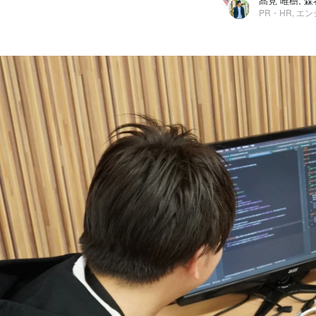
髙見 唯樹, 森
PR・HR, エ
髙見 唯樹
株式会社ホワイトプラス / PR・HR