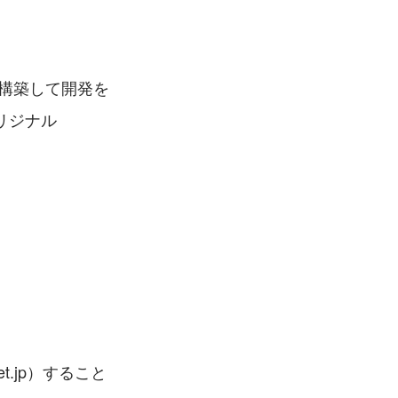
を構築して開発を
オリジナル
.jp）すること