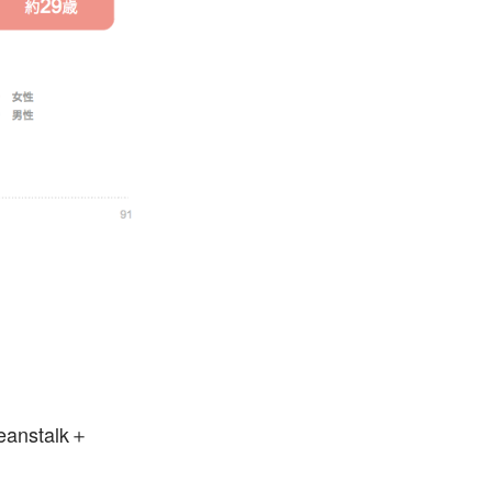
stalk＋