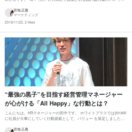
ント「PHPカンファレンス2019」にホワイトプラスも参加します！ こ
のPHPカンファレンス、2000年から開始されて今年で20回目を数える
宮地 正惠
マーケティング
イベントとのことで、なんと世界で一番最初に...
2019/11/22
,
2 likes
“最強の黒子”を目指す経営管理マネージャー
が心がける「All Happy」な行動とは？
こんにちは。HRマネージャーの田中です。 ホワイトプラスでは2018年
に社員が大事にしていく行動規範として、バリュー を策定しました。
そして半期に一度、3つのバリューそれぞれをもっとも体現しているメ
ンバーを讃える「ホワイトプラス Value Awards」を実施し、表彰して
宮地 正惠