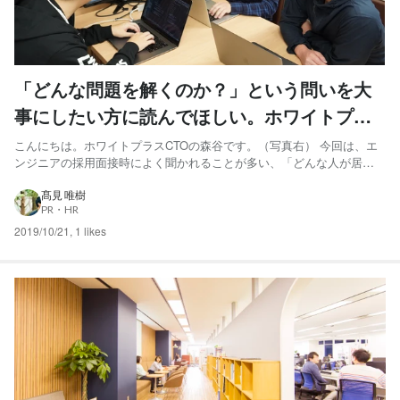
「どんな問題を解くのか？」という問いを大
事にしたい方に読んでほしい。ホワイトプラ
スの開発環境やエンジニアの働き方とは
こんにちは。ホワイトプラスCTOの森谷です。（写真右） 今回は、エ
ンジニアの採用面接時によく聞かれることが多い、「どんな人が居
て、どんな環境で開発に当たっているのか。どんな人と働きたいと考
えているのか」などについてご紹介します。 開発対象にしている事業
髙見 唯樹
PR・HR
大きく分けると、ネット宅配クリーニング「リネット」 と、生活...
2019/10/21
,
1 likes