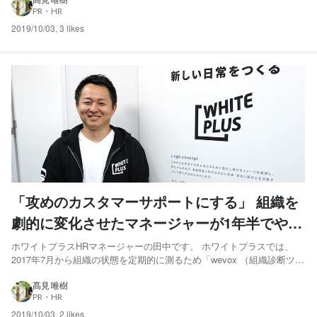
最初はITとは関係ない業界で、地方自治体のごみ処理プラント会社に入
PR・HR
社し、技術営業を3年くらいやっていました。 その後、...
2019/10/03
,
3 likes
「攻めのカスタマーサポートにする」 組織を
劇的に変化させたマネージャーが1年半でやっ
たこと（前編）
ホワイトプラスHRマネージャーの田中です。 ホワイトプラスでは、
2017年7月から組織の状態を定期的に測るため「wevox （組織診断ツー
ル）」を導入しています。 導入した背景としては、 ①人事がさまざま
取り組みを行うなかで、組織の施策を高速でPDCAを回していくために
髙見 唯樹
PR・HR
は結果を数字で語れるようにしたい ②次のフェ...
2019/10/03
,
2 likes