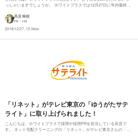
っしゃいますでしょうか。 ホワイトプラスでは12月27日に年内最終営
業日を迎えました。（お客様相談室は12月29日まで対応しています。
お客様相談室のみなさん、ご対応ありがとうございます！） それに伴
髙見 唯樹
PR・HR
い、忘年会を開催し、今回幹事を担当したので、忘年会の様...
2018/12/27
,
15 likes
「リネット」がテレビ東京の「ゆうがたサテ
ライト」に取り上げられました！
こんにちは、ホワイトプラスで採用や採用PRを担当している高見で
す。 ネット宅配クリーニングの「リネット」がテレビ東京さんの「ゆ
うがたサテライト」に取り上げられ、 昨日12月18日（火）に放映され