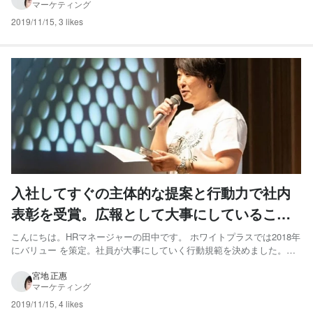
マーケティング
います。 今回は、前回の「気づいたらすぐ...
2019/11/15
,
3 likes
入社してすぐの主体的な提案と行動力で社内
表彰を受賞。広報として大事にしていること
とは？
こんにちは。HRマネージャーの田中です。 ホワイトプラスでは2018年
にバリュー を策定。社員が大事にしていく行動規範を決めました。半
期に一度、3つのバリューそれぞれをもっとも体現しているメンバーを
讃える「ホワイトプラス Value Awards」を実施し、社員を表彰してい
宮地 正惠
マーケティング
ます。 2019年上期は7月に行われた創...
2019/11/15
,
4 likes