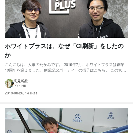
ホワイトプラスは、なぜ「CI刷新」をしたの
か
こんにちは。人事のたかみです。 2019年7月、ホワイトプラスは創業
10周年を迎えました。創業記念パーティーの様子はこちら。 この10年
間、応援・ご支援いただいたみなさまに心より感謝を申し上げます。
また祝福の声も多数いただきまして、社員一同、気が引き締まる思い
髙見 唯樹
PR・HR
でいっぱいです。 さて、創業10周年という節目を...
2019/08/26
,
14 likes