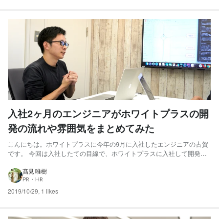
入社2ヶ月のエンジニアがホワイトプラスの開
発の流れや雰囲気をまとめてみた
こんにちは。ホワイトプラスに今年の9月に入社したエンジニアの古賀
です。 今回は入社したての目線で、ホワイトプラスに入社して開発プ
ロジェクトに参画したら、どんな事をやるのかや開発の雰囲気を紹介
します。（私の自己紹介はこちら ） 担当プロジェクト ホワイトプラス
髙見 唯樹
PR・HR
の主⼒事業である「リネット」は、⾃宅にいたままクリー...
2019/10/29
,
1 likes