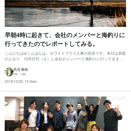
早朝4時に起きて、会社のメンバーと海釣りに
行ってきたのでレポートしてみる。
こんにちはorこんばんは。ホワイトプラス人事の高見です。本日は表題
のとおり、10月27日（土）に会社のメンバーと海釣りに行ってきまし
たので、その様子をレポートしてみようと思います。 AM４：００ 起
床 なんとか起きることができました。前日缶チューハイ1本に抑えた自
髙見 唯樹
PR・HR
分を褒めてあげたい。 そんな自分を褒めようかと思っ...
2018/10/29
,
14 likes