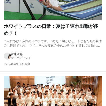
ホワイトプラスの日常：夏は子連れ出勤が多
め？！
こんにちは！広報のミヤチです。 8月も下旬となり、子どもたちの夏休
みも終盤ですね。 さて、そんな夏休み中のお子さんを連れて出勤して
いた社員がいたので、今日はホワイトプラスの子連れ出勤についてご
紹介します。 子連れ出勤時の子どもの過ごし方 写真は小学3年生のせ
宮地 正惠
マーケティング
いや君です。 朝はパパである社員と出社して、パパがお仕事...
2019/08/21
,
15 likes