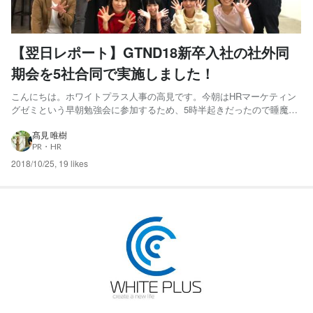
【翌日レポート】GTND18新卒入社の社外同
期会を5社合同で実施しました！
こんにちは。ホワイトプラス人事の高見です。今朝はHRマーケティン
グゼミという早朝勉強会に参加するため、5時半起きだったので睡魔と
闘いながら、この記事を書いています。 さて昨夜、GTND（五反田）
にあるベンチャー企業の中でも、 新卒が１～４名ほどしかいない企業5
髙見 唯樹
PR・HR
社の合同で 18新卒入社者が社外同期を作る という会を...
2018/10/25
,
19 likes