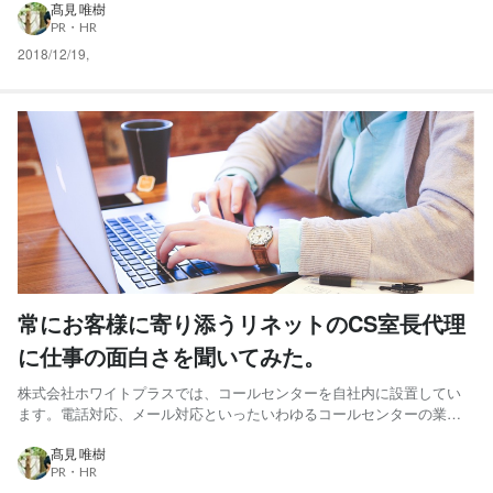
ました！ 内容としては、以下のとおり。 ❝クリーニング難民❞に救世
髙見 唯樹
PR・HR
主？あさ6時から深夜0時まで配達 放送された内容は今年...
2018/12/19
,
常にお客様に寄り添うリネットのCS室長代理
に仕事の面白さを聞いてみた。
株式会社ホワイトプラスでは、コールセンターを自社内に設置してい
ます。電話対応、メール対応といったいわゆるコールセンターの業務
とはちょっと違う業務もこなすCSチーム。普段のお仕事ややりがいは
どんなところなんでしょうか？ 今回は、リネットお客様相談室・室長
髙見 唯樹
PR・HR
代理にお話を伺いました。 ホワイトプラスに入る前 実は、学生時...