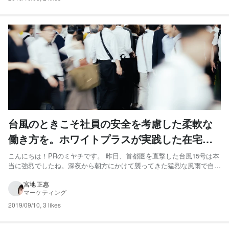
台風のときこそ社員の安全を考慮した柔軟な
働き方を。ホワイトプラスが実践した在宅勤
務とは？
こんにちは！PRのミヤチです。 昨日、首都圏を直撃した台風15号は本
当に強烈でしたね。深夜から朝方にかけて襲ってきた猛烈な風雨で自宅
が揺れるほど。私自身、とても怖い思いをしながら一夜を明かしまし
た。 関東各地では建物の被害や停電など、被害が多く出ています。被
宮地 正惠
マーケティング
害に遭われた皆様には心よりお見舞い申し上げます。 台風の...
2019/09/10
,
3 likes