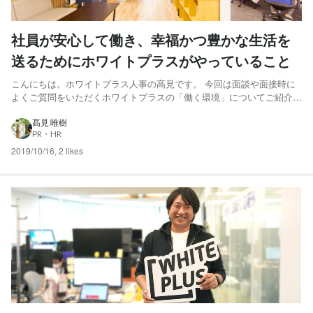
社員が安心して働き、幸福かつ豊かな生活を
送るためにホワイトプラスがやっていること
こんにちは。ホワイトプラス人事の髙見です。 今回は面談や面接時に
よくご質問をいただくホワイトプラスの「働く環境」についてご紹介し
ます。 ちなみに、コーポレートサイトの採用ページには「データで見
るホワイトプラス」として、下記のインフォグラフィックを掲載してい
髙見 唯樹
PR・HR
ます。 上記は働く環境を定量的に表したものの一部ですが、...
2019/10/16
,
2 likes