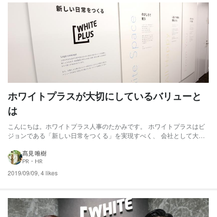
ホワイトプラスが大切にしているバリューと
は
こんにちは。ホワイトプラス人事のたかみです。 ホワイトプラスはビ
ジョンである「新しい日常をつくる」を実現すべく、 会社として大切
にしたい価値観＝バリュー（行動基準）を2018年に作りました。 今回
はホワイトプラスが大切にしているバリューについて、それぞれのバ
髙見 唯樹
PR・HR
リューの説明はもちろんですが、作った背景や目的も含めて、...
2019/09/09
,
4 likes