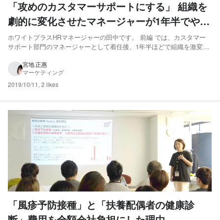
「攻めのカスタマーサポートにする」 組織を
劇的に変化させたマネージャーが1年半でやっ
たこと（後編）
ホワイトプラスHRマネージャーの田中です。 前編 では、カスタマー
サポート部門のマネージャーとして着任後、1年半ほどで組織を激変さ
せた角田のお話をご紹介しました。 角田はその後、2019年7月よりマ
ーケティング部CRMグループのマネージャーに異動となり、現在は
宮地 正惠
マーケティング
「リネット 」のお客様に長く使い続けていただくための施...
2019/10/11
,
2 likes
「風疹予防接種」と「扶養配偶者の健康診
断」費用を全額会社負担にした理由