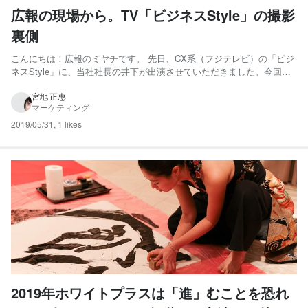
広報の現場から。TV「ビジネスStyle」の撮影
裏側
こんにちは！広報のミヤチです。 先日、CX系（フジテレビ）の「ビジ
ネスStyle」に、当社社長の井下が出演させていただきました。今回
は、その撮影の裏側を少しだけご紹介します。 「ビジネスStyle」って
どんな番組？ 主に企業のトップが、商品やサービスをはじめ、自身の
宮地 正惠
マーケティング
ビジネスに対するこだわり（ビジネススタイル）を多...
2019/05/31
,
1 likes
2019年ホワイトプラスは「進」むことを恐れ