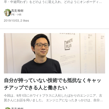
卒・中途問わず）をどのように迎え入れ、どのようにオンボーディン
グをしているかについてご紹介します。 もともと前職でもこの辺りに
少し関わっていたこともあり、また入社2日目に社長の井下から「入社
髙見 唯樹
PR・HR
時オリエン作って」と言われたこともあり（どちらかといえば、入...
2019/10/03
,
2 likes
自分が持っていない技術でも抵抗なくキャッ
チアップできる人と働きたい
今回は、9月1日にホワイトプラスに入社したばかりのエンジニア、古
賀さんにお話を伺いました。 エンジニアになったきっかけは、自分で
何か作ってみたいと思ったから －－これまでの経歴を教えてください
髙見 唯樹