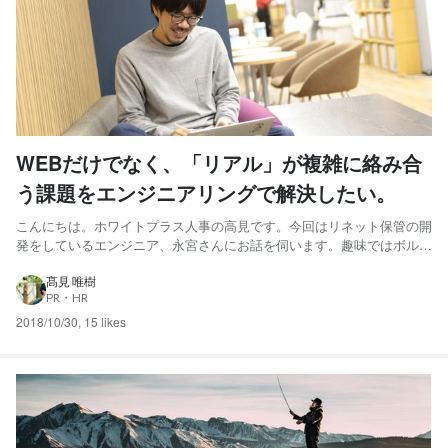
WEBだけでなく、「リアル」が複雑に絡み合
う課題をエンジニアリングで解決したい。
こんにちは。ホワイトプラス人事の高見です。今回はリネット保管の開
発をしているエンジニア、永宮さんにお話を伺います。趣味ではボルダ
リングにハマっているそうで、こんなインタビュー記事もあるので、よ
かったら併せてどうぞ！ ＊永宮さん、今日はインタビューよろしくお
髙見 唯樹
PR・HR
願いします！早速ですが今までのキャリアについて教えてい...
2018/10/30
,
15 likes