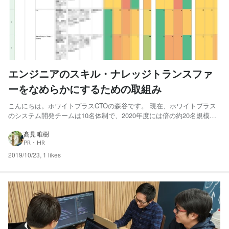
エンジニアのスキル・ナレッジトランスファ
ーをなめらかにするための取組み
こんにちは。ホワイトプラスCTOの森谷です。 現在、ホワイトプラス
のシステム開発チームは10名体制で、2020年度には倍の約20名規模の
チームになることを目指し、絶賛採用を強化中です。（※人数は正社員
のみ。業務委託は除く） ただし今後、複数人で開発を始めるようにな
髙見 唯樹
PR・HR
ると、開発対象の理解度やスキルレベルの差によって開...
2019/10/23
,
1 likes