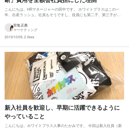
こんにちは。HRマネージャーの田中です。 ホワイトプラスはこの一
年、出産ラッシュ。社員もそうですし、役員にも第二子、第三子が誕
生しています。 ところで、ここ数年風疹が流行っているのをご存知で
しょうか？ 風疹は感染力が強く、妊婦の方がかかると赤ちゃんが重篤
宮地 正惠
マーケティング
な疾患を持って生まれて来る確率が高まってしまう怖いものです。...
2019/10/09
,
2 likes
新入社員を歓迎し、早期に活躍できるように
やっていること
こんにちは。ホワイトプラス人事のたかみです。 今回は新入社員（新