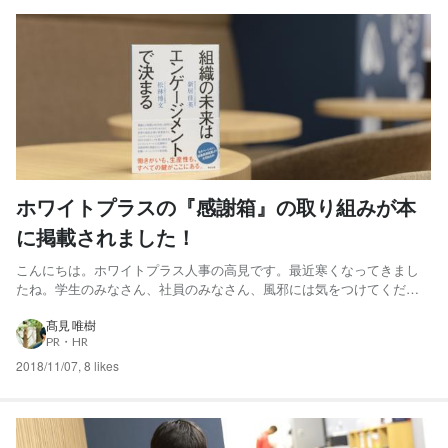
ホワイトプラスの『感謝箱』の取り組みが本
に掲載されました！
こんにちは。ホワイトプラス人事の高見です。最近寒くなってきまし
たね。学生のみなさん、社員のみなさん、風邪には気をつけてくださ
いね！最近の僕の悩みは、寝るときはしっかり寝巻を着ているのに、
起きたら上半身裸になっていることです。寝てる最中に無意識で暑く
髙見 唯樹
PR・HR
て脱いでいるのかなんなのか、わかりませんが、解決策をどなたか教
えて...
2018/11/07
,
8 likes