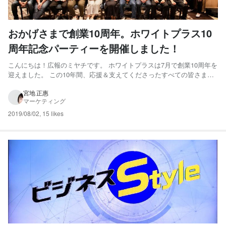
おかげさまで創業10周年。ホワイトプラス10
周年記念パーティーを開催しました！
こんにちは！広報のミヤチです。 ホワイトプラスは7月で創業10周年を
迎えました。 この10年間、応援＆支えてくださったすべての皆さまに
心から感謝を申し上げます。 そして、この先10年、20年と成長・革新
を続けて、より多くの皆さまに応援していただけるように社員一同、努
宮地 正惠
マーケティング
力してまいります。 今後とも引き続き、よろしくお...
2019/08/02
,
15 likes