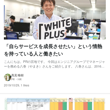
「自らサービスを成長させたい」という情熱
を持っている人と働きたい
こんにちは。PRの宮地です。 今回はエンジニアグループでマネージャ
ーを務める八巻（やまき）さんをご紹介します。 八巻さんは、2016年
4月にホワイトプラスに入社。 この3年間で感じた自身の変化や、エン
ジニアのマネージャーとしてこれから出会う採用候補者への期待など
髙見 唯樹
PR・HR
を語っていただきました。 SIerから転身して3年。...
2019/10/29
,
1 likes