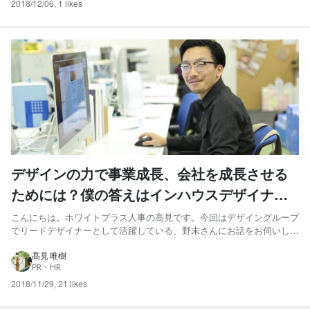
2018/12/06
,
1 likes
デザインの力で事業成長、会社を成長させる
ためには？僕の答えはインハウスデザイナー
という選択だった。
こんにちは。ホワイトプラス人事の高見です。今回はデザイングループ
でリードデザイナーとして活躍している、野末さんにお話をお伺いして
みました。野末さんは今年の6月に入社をされたので、なぜ転職しよう
と思ったのか、なぜホワイトプラスを選んだのか、入社してみての会社
髙見 唯樹
PR・HR
の強みや課題、今後やりたいことなどを中心に話していただきま...
2018/11/29
,
21 likes