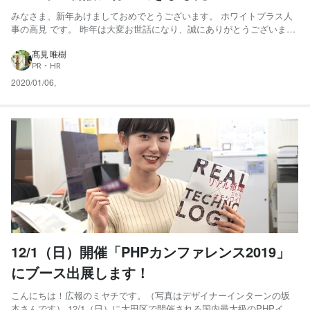
みなさま、新年あけましておめでとうございます。 ホワイトプラス人
事の高見 です。 昨年は大変お世話になり、誠にありがとうございまし
た！ さて、ホワイトプラスでは、本日が仕事始め。 夕方より、みんな
で近くのお寺に初詣に行き、今年の飛躍を祈願してきました。 こちら
髙見 唯樹
PR・HR
の記事でも2019年を振り返りましたが 、2019...
2020/01/06
,
12/1（日）開催「PHPカンファレンス2019」
にブース出展します！
こんにちは！広報のミヤチです。（写真はデザイナーインターンの坂
本さんです） 12/1（日）に大田区で開催される国内最大級のPHPイベ