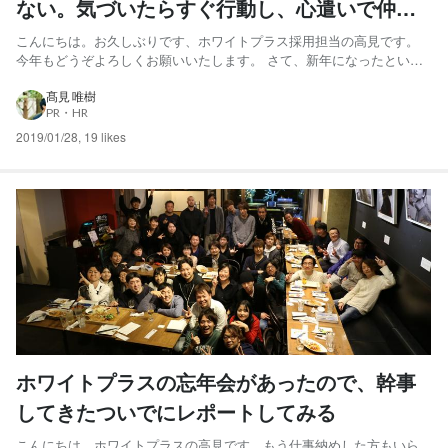
ない。気づいたらすぐ行動し、心遣いで仲間
を笑顔にし、のびしろで戦っていく。
こんにちは。お久しぶりです、ホワイトプラス採用担当の高見です。
今年もどうぞよろしくお願いいたします。 さて、新年になったという
ことで、 2019年1月18日（金）に、ホワイトプラスの新年会を実施い
たしました。 新年会は、1部と2部に分かれ、1部では ①2018年振り返
髙見 唯樹
PR・HR
り ②2019年方針発表、全社目標 ③20...
2019/01/28
,
19 likes
ホワイトプラスの忘年会があったので、幹事
してきたついでにレポートしてみる
こんにちは。ホワイトプラスの高見です、もう仕事納めした方もいら