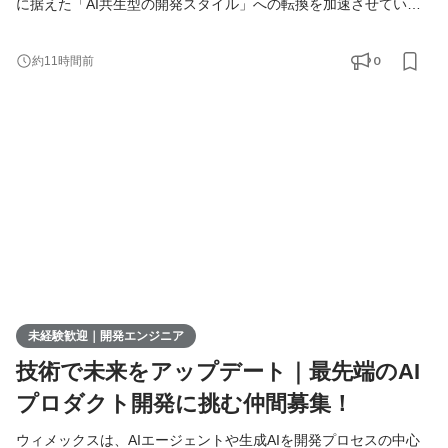
に据えた「AI共生型の開発スタイル」への転換を加速させていま
す。 現在、開発の実務経験０からエンジニアへ挑戦したい方を積
極的に募集しています。 AIを相棒に、圧倒的なスピードと品質を
0
約11時間前
実現し、最先端の技術を使いこなすエンジニアへ成長したい方を
募集します！ ▍ 業務内容 ￣￣￣￣￣￣￣￣ 実務未経験で入社し
た方は、まずITの基礎やプログラミングについて学習する
未経験歓迎｜開発エンジニア
技術で未来をアップデート｜最先端のAI
プロダクト開発に挑む仲間募集！
ウィメックスは、AIエージェントや生成AIを開発プロセスの中心