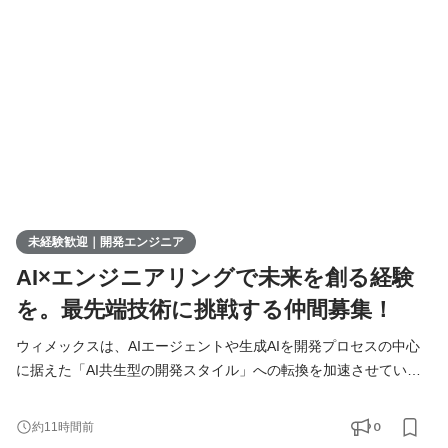
募集します！ ▍ 業務内容 ￣￣￣￣￣￣￣￣ 実務未経験で入社し
た方は、まずITの基礎やプログラミングについて学習する
未経験歓迎｜開発エンジニア
AI×エンジニアリングで未来を創る経験
を。最先端技術に挑戦する仲間募集！
ウィメックスは、AIエージェントや生成AIを開発プロセスの中心
に据えた「AI共生型の開発スタイル」への転換を加速させていま
す。 現在、開発の実務経験０からエンジニアへ挑戦したい方を積
極的に募集しています。 AIを相棒に、圧倒的なスピードと品質を
0
約11時間前
実現し、最先端の技術を使いこなすエンジニアへ成長したい方を