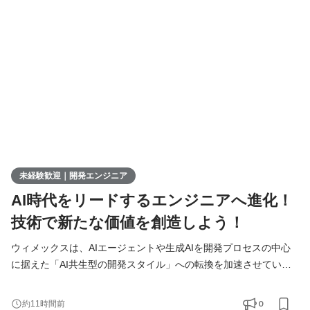
募集します！ ▍ 業務内容 ￣￣￣￣￣￣￣￣ 実務未経験で入社し
た方は、まずITの基礎やプログラミングについて学習する
未経験歓迎｜開発エンジニア
AI時代をリードするエンジニアへ進化！
技術で新たな価値を創造しよう！
ウィメックスは、AIエージェントや生成AIを開発プロセスの中心
に据えた「AI共生型の開発スタイル」への転換を加速させていま
す。 現在、開発の実務経験０からエンジニアへ挑戦したい方を積
極的に募集しています。 AIを相棒に、圧倒的なスピードと品質を
0
約11時間前