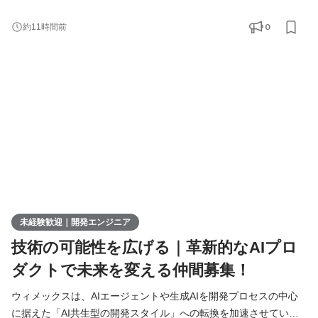
す。 現在、開発の実務経験０からエンジニアへ挑戦したい方を積
極的に募集しています。 AIを相棒に、圧倒的なスピードと品質を
0
約11時間前
実現し、最先端の技術を使いこなすエンジニアへ成長したい方を
募集します！ ▍ 業務内容 ￣￣￣￣￣￣￣￣ 実務未経験で入社し
た方は、まずITの基礎やプログラミングについて学習する
未経験歓迎｜開発エンジニア
技術の可能性を広げる｜革新的なAIプロ
ダクトで未来を変える仲間募集！
ウィメックスは、AIエージェントや生成AIを開発プロセスの中心
に据えた「AI共生型の開発スタイル」への転換を加速させていま