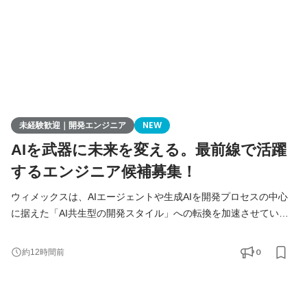
未経験歓迎｜開発エンジニア
NEW
AIを武器に未来を変える。最前線で活躍
するエンジニア候補募集！
ウィメックスは、AIエージェントや生成AIを開発プロセスの中心
に据えた「AI共生型の開発スタイル」への転換を加速させていま
す。 現在、開発の実務経験０からエンジニアへ挑戦したい方を積
極的に募集しています。 AIを相棒に、圧倒的なスピードと品質を
0
約12時間前
実現し、最先端の技術を使いこなすエンジニアへ成長したい方を
募集します！ ▍ 業務内容 ￣￣￣￣￣￣￣￣ 実務未経験で入社し
た方は、まずITの基礎やプログラミングについて学習する