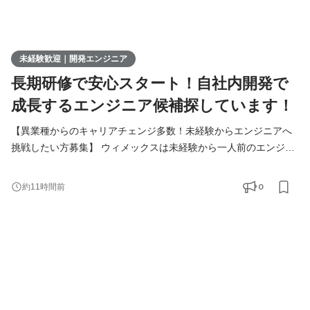
未経験歓迎｜開発エンジニア
長期研修で安心スタート！自社内開発で
成長するエンジニア候補探しています！
【異業種からのキャリアチェンジ多数！未経験からエンジニアへ
挑戦したい方募集】 ウィメックスは未経験から一人前のエンジニ
アになれる環境をご用意しています。 「第一線で活躍するエンジ
ニアに成長したい！」 そんな想いを持っている方は、まずカジュ
0
約11時間前
アルにお話しましょう！ ▍業務内容 ￣￣￣￣￣￣￣ 実務未経験で
入社した方は、まずITの基礎やプログラミングについて学習す
る、3ヶ月の研修を受講していただきます。その後、1ヵ