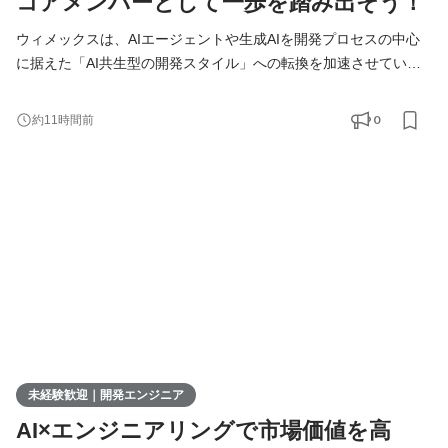
コアメンバーとして一歩を踏み出そう！
ウィメックスは、AIエージェントや生成AIを開発プロセスの中心
に据えた「AI共生型の開発スタイル」への転換を加速させていま
す。 現在、開発の実務経験０からエンジニアへ挑戦したい方を積
極的に募集しています。 AIを相棒に、圧倒的なスピードと品質を
0
約11時間前
実現し、最先端の技術を使いこなすエンジニアへ成長したい方を
募集します！ ▍ 業務内容 ￣￣￣￣￣￣￣￣ 実務未経験で入社し
た方は、まずITの基礎やプログラミングについて学習する
未経験歓迎｜開発エンジニア
AI×エンジニアリングで市場価値を高