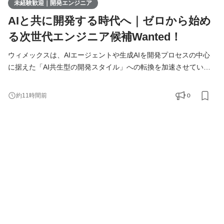
未経験歓迎｜開発エンジニア
AIと共に開発する時代へ｜ゼロから始め
る次世代エンジニア候補Wanted！
ウィメックスは、AIエージェントや生成AIを開発プロセスの中心
に据えた「AI共生型の開発スタイル」への転換を加速させていま
す。 現在、開発の実務経験０からエンジニアへ挑戦したい方を積
極的に募集しています。 AIを相棒に、圧倒的なスピードと品質を
0
約11時間前
実現し、最先端の技術を使いこなすエンジニアへ成長したい方を
募集します！ ▍ 業務内容 ￣￣￣￣￣￣￣￣ 実務未経験で入社し
た方は、まずITの基礎やプログラミングについて学習する