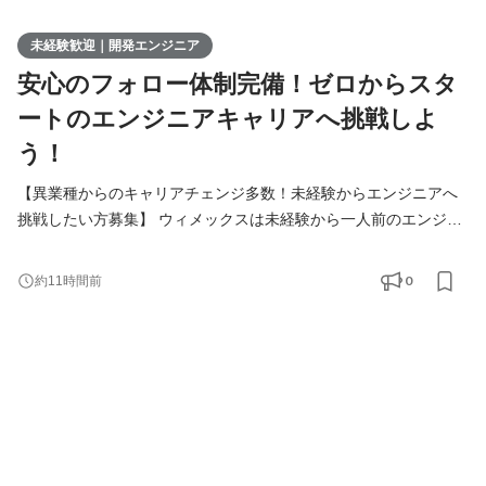
未経験歓迎｜開発エンジニア
安心のフォロー体制完備！ゼロからスタ
ートのエンジニアキャリアへ挑戦しよ
う！
【異業種からのキャリアチェンジ多数！未経験からエンジニアへ
挑戦したい方募集】 ウィメックスは未経験から一人前のエンジニ
アになれる環境をご用意しています。 「第一線で活躍するエンジ
ニアに成長したい！」 そんな想いを持っている方は、まずカジュ
0
約11時間前
アルにお話しましょう！ ▍業務内容 ￣￣￣￣￣￣￣ 実務未経験で
入社した方は、まずITの基礎やプログラミングについて学習す
る、3ヶ月の研修を受講していただきます。その後、1ヵ