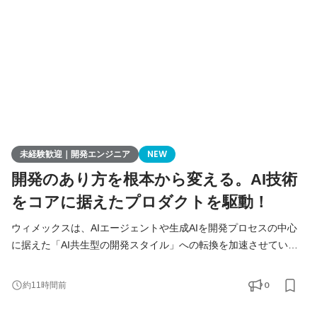
た方は、まずITの基礎やプログラミングについて学習する
未経験歓迎｜開発エンジニア
NEW
開発のあり方を根本から変える。AI技術
をコアに据えたプロダクトを駆動！
ウィメックスは、AIエージェントや生成AIを開発プロセスの中心
に据えた「AI共生型の開発スタイル」への転換を加速させていま
す。 現在、開発の実務経験０からエンジニアへ挑戦したい方を積
極的に募集しています。 AIを相棒に、圧倒的なスピードと品質を
0
約11時間前
実現し、最先端の技術を使いこなすエンジニアへ成長したい方を
募集します！ ▍ 業務内容 ￣￣￣￣￣￣￣￣ 実務未経験で入社し