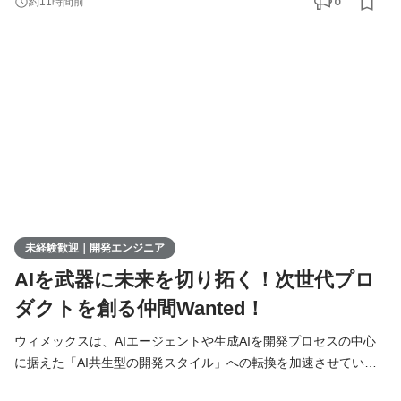
0
約11時間前
システムのテスト・実装 ● 必要に応じた設計書の作成 ● チームツ
ール（Slack、Notionなど）を使ったメンバーとの連携 ▍多彩なキ
ャリアの選択肢 ウィメックスでは、成長後のキャリ
未経験歓迎｜開発エンジニア
AIを武器に未来を切り拓く！次世代プロ
ダクトを創る仲間Wanted！
ウィメックスは、AIエージェントや生成AIを開発プロセスの中心
に据えた「AI共生型の開発スタイル」への転換を加速させていま
す。 現在、開発の実務経験０からエンジニアへ挑戦したい方を積