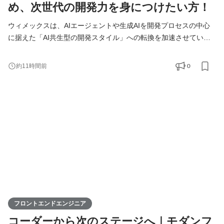
め、次世代の開発力を身につけたい方！
ウィメックスは、AIエージェントや生成AIを開発プロセスの中心
に据えた「AI共生型の開発スタイル」への転換を加速させていま
す。 現在、開発の実務経験０からエンジニアへ挑戦したい方を積
極的に募集しています。 AIを相棒に、圧倒的なスピードと品質を
0
約11時間前
実現し、最先端の技術を使いこなすエンジニアへ成長したい方を
募集します！ ▍ 業務内容 ￣￣￣￣￣￣￣￣ 実務未経験で入社し
た方は、まずITの基礎やプログラミングについて学習する
フロントエンドエンジニア
コーダーから次のステージへ｜モダンフ