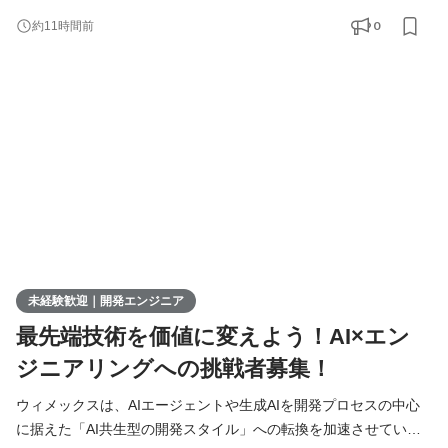
極的に募集しています。 AIを相棒に、圧倒的なスピードと品質を
0
約11時間前
実現し、最先端の技術を使いこなすエンジニアへ成長したい方を
募集します！ ▍ 業務内容 ￣￣￣￣￣￣￣￣ 実務未経験で入社し
た方は、まずITの基礎やプログラミングについて学習する
未経験歓迎｜開発エンジニア
最先端技術を価値に変えよう！AI×エン
ジニアリングへの挑戦者募集！
ウィメックスは、AIエージェントや生成AIを開発プロセスの中心
に据えた「AI共生型の開発スタイル」への転換を加速させていま