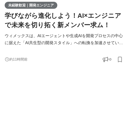
未経験歓迎｜開発エンジニア
学びながら進化しよう！AI×エンジニア
で未来を切り拓く新メンバー求ム！
ウィメックスは、AIエージェントや生成AIを開発プロセスの中心
に据えた「AI共生型の開発スタイル」への転換を加速させていま
す。 現在、開発の実務経験０からエンジニアへ挑戦したい方を積
極的に募集しています。 AIを相棒に、圧倒的なスピードと品質を
0
約11時間前
実現し、最先端の技術を使いこなすエンジニアへ成長したい方を
募集します！ ▍ 業務内容 ￣￣￣￣￣￣￣￣ 実務未経験で入社し
た方は、まずITの基礎やプログラミングについて学習する