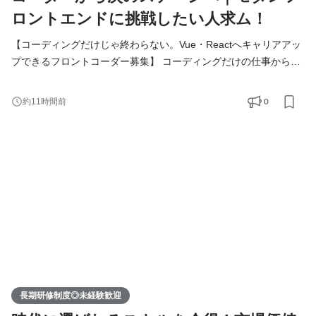
ロントエンドに挑戦したい人求ム！
【コーディングだけじゃ終わらない。Vue・Reactへキャリアアッ
プできるフロントコーダー募集】 コーディングだけの仕事から、
もう一歩ステップアップしたい。モダンフロントエンドの開発に
関わりたい。 そんな気持ちがあるフロントコーダーの方へ。 私た
0
約11時間前
ちは現在、フロントエンドエンジニアへのキャリアアップを前提
としたフロントコーダーを募集しています。 ▍このポジションの
特徴 ￣￣￣￣￣￣￣￣￣￣￣￣￣ 最初はWeb制作やLPのコ
長期研修制度◎未経験歓迎