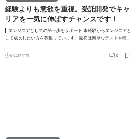
経験よりも意欲を重視。受託開発でキャ
リアを一気に伸ばすチャンスです！
▍エンジニアとしての第一歩をサポート 未経験からエンジニアと
して成長したい方を募集しています。最初は簡単なテストや軽い
実装からスタート。模擬開発を通じて実務に近いスキルを着実に
身につけられる環境です。 具体的な仕事内容 ● Webアプリや業務
0
約11時間前
システムのテスト・実装 ● 必要に応じた設計書の作成 ● チームツ
ール（Slack、Notionなど）を使ったメンバーとの連携 ▍多彩なキ
ャリアの選択肢 ウィメックスでは、成長後のキャリ