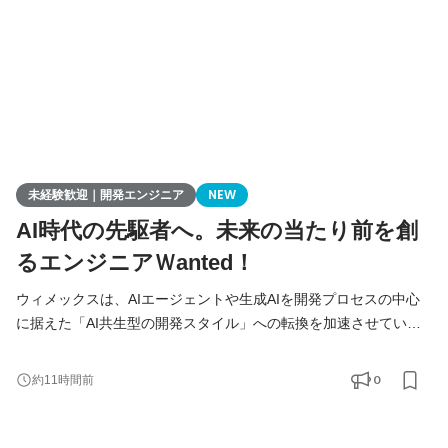
未経験歓迎｜開発エンジニア
NEW
AI時代の先駆者へ。未来の当たり前を創
るエンジニアＷanted！
ウィメックスは、AIエージェントや生成AIを開発プロセスの中心
に据えた「AI共生型の開発スタイル」への転換を加速させていま
す。 現在、開発の実務経験０からエンジニアへ挑戦したい方を積
極的に募集しています。 AIを相棒に、圧倒的なスピードと品質を
0
約11時間前
実現し、最先端の技術を使いこなすエンジニアへ成長したい方を
募集します！ ▍ 業務内容 ￣￣￣￣￣￣￣￣ 実務未経験で入社し
た方は、まずITの基礎やプログラミングについて学習する