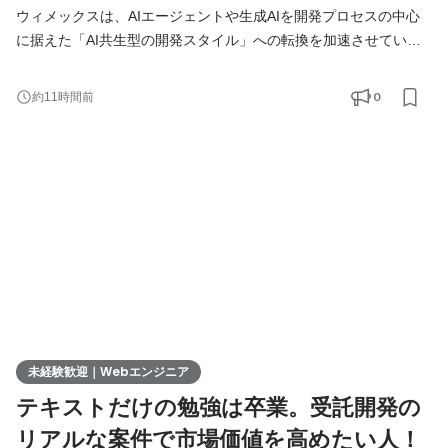
ウィメックスは、AIエージェントや生成AIを開発プロセスの中心
に据えた「AI共生型の開発スタイル」への転換を加速させていま
す。 現在、開発の実務経験０からエンジニアへ挑戦したい方を積
極的に募集しています。 AIを相棒に、圧倒的なスピードと品質を
0
約11時間前
実現し、最先端の技術を使いこなすエンジニアへ成長したい方を
募集します！ ▍ 業務内容 ￣￣￣￣￣￣￣￣ 実務未経験で入社し
た方は、まずITの基礎やプログラミングについて学習する
未経験歓迎｜Webエンジニア
テキストだけの勉強は卒業。受託開発の
リアルな案件で市場価値を高めたい人！