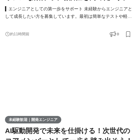
▍エンジニアとしての第一歩をサポート 未経験からエンジニアと
して成長したい方を募集しています。最初は簡単なテストや軽い
実装からスタート。模擬開発を通じて実務に近いスキルを着実に
身につけられる環境です。 具体的な仕事内容 ● Webアプリや業務
0
約11時間前
システムのテスト・実装 ● 必要に応じた設計書の作成 ● チームツ
ール（Slack、Notionなど）を使ったメンバーとの連携 ▍多彩なキ
ャリアの選択肢 ウィメックスでは、成長後のキャリ
未経験歓迎｜開発エンジニア
AI駆動開発で未来を仕掛ける！次世代の