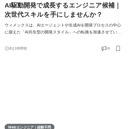
AI駆動開発で成長するエンジニア候補｜
次世代スキルを手にしませんか？
ウィメックスは、AIエージェントや生成AIを開発プロセスの中心
に据えた「AI共生型の開発スタイル」への転換を加速させていま
す。 現在、開発の実務経験０からエンジニアへ挑戦したい方を積
極的に募集しています。 AIを相棒に、圧倒的なスピードと品質を
0
約11時間前
実現し、最先端の技術を使いこなすエンジニアへ成長したい方を
募集します！ ▍ 業務内容 ￣￣￣￣￣￣￣￣ 実務未経験で入社し
た方は、まずITの基礎やプログラミングについて学習する
Webエンジニア｜経験不問