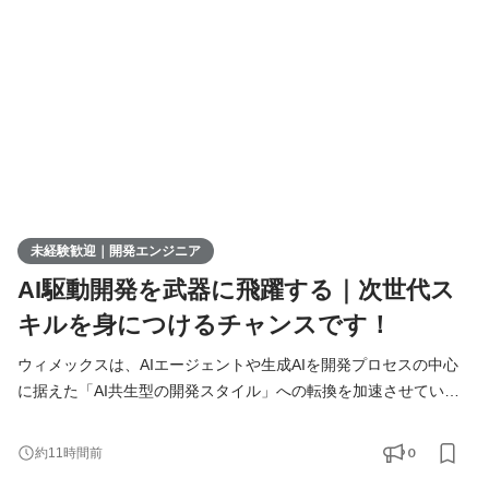
た方は、まずITの基礎やプログラミングについて学習する
未経験歓迎｜開発エンジニア
AI駆動開発を武器に飛躍する｜次世代ス
キルを身につけるチャンスです！
ウィメックスは、AIエージェントや生成AIを開発プロセスの中心
に据えた「AI共生型の開発スタイル」への転換を加速させていま
す。 現在、開発の実務経験０からエンジニアへ挑戦したい方を積
極的に募集しています。 AIを相棒に、圧倒的なスピードと品質を
0
約11時間前
実現し、最先端の技術を使いこなすエンジニアへ成長したい方を