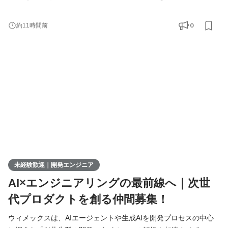
す。 現在、開発の実務経験０からエンジニアへ挑戦したい方を積
極的に募集しています。 AIを相棒に、圧倒的なスピードと品質を
0
約11時間前
実現し、最先端の技術を使いこなすエンジニアへ成長したい方を
募集します！ ▍ 業務内容 ￣￣￣￣￣￣￣￣ 実務未経験で入社し
た方は、まずITの基礎やプログラミングについて学習する
未経験歓迎｜開発エンジニア
AI×エンジニアリングの最前線へ｜次世
代プロダクトを創る仲間募集！
ウィメックスは、AIエージェントや生成AIを開発プロセスの中心