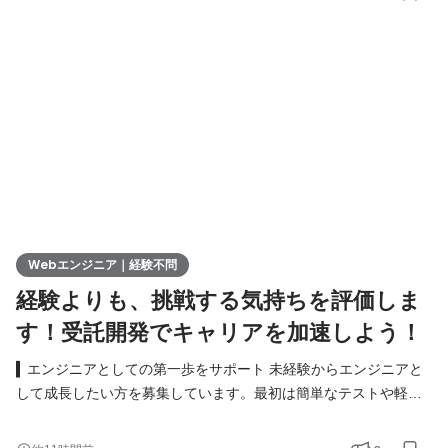
実現し、最先端の技術を使いこなすエンジニアへ成長したい方を
募集します！ ▍ 業務内容 ￣￣￣￣￣￣￣￣ 実務未経験で入社し
た方は、まずITの基礎やプログラミングについて学習する
Webエンジニア｜経験不問
経験よりも、挑戦する気持ちを評価しま
す！受託開発でキャリアを加速しよう！
▍エンジニアとしての第一歩をサポート 未経験からエンジニアと
して成長したい方を募集しています。最初は簡単なテストや軽い
実装からスタート。模擬開発を通じて実務に近いスキルを着実に
身につけられる環境です。 具体的な仕事内容 ● Webアプリや業務