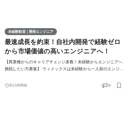
未経験歓迎｜開発エンジニア
最速成長を約束！自社内開発で経験ゼロ
から市場価値の高いエンジニアへ！
【異業種からのキャリアチェンジ多数！未経験からエンジニアへ
挑戦したい方募集】 ウィメックスは未経験から一人前のエンジニ
アになれる環境をご用意しています。 「第一線で活躍するエンジ
ニアに成長したい！」 そんな想いを持っている方は、まずカジュ
0
約11時間前
アルにお話しましょう！ ▍業務内容 ￣￣￣￣￣￣￣ 実務未経験で
入社した方は、まずITの基礎やプログラミングについて学習す
る、3ヶ月の研修を受講していただきます。その後、1ヵ