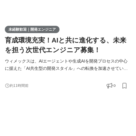
未経験歓迎｜開発エンジニア
育成環境充実！AIと共に進化する、未来
を担う次世代エンジニア募集！
ウィメックスは、AIエージェントや生成AIを開発プロセスの中心
に据えた「AI共生型の開発スタイル」への転換を加速させていま
す。 現在、開発の実務経験０からエンジニアへ挑戦したい方を積
極的に募集しています。 AIを相棒に、圧倒的なスピードと品質を
0
約11時間前
実現し、最先端の技術を使いこなすエンジニアへ成長したい方を
募集します！ ▍ 業務内容 ￣￣￣￣￣￣￣￣ 実務未経験で入社し
た方は、まずITの基礎やプログラミングについて学習する