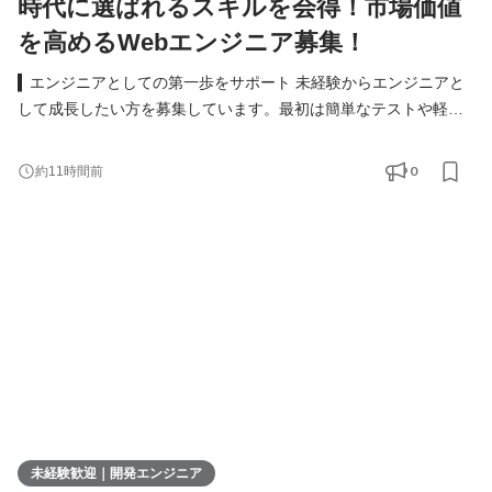
時代に選ばれるスキルを会得！市場価値
を高めるWebエンジニア募集！
▍エンジニアとしての第一歩をサポート 未経験からエンジニアと
して成長したい方を募集しています。最初は簡単なテストや軽い
実装からスタート。模擬開発を通じて実務に近いスキルを着実に
身につけられる環境です。 具体的な仕事内容 ● Webアプリや業務
0
約11時間前
システムのテスト・実装 ● 必要に応じた設計書の作成 ● チームツ
ール（Slack、Notionなど）を使ったメンバーとの連携 ▍多彩なキ
ャリアの選択肢 ウィメックスでは、成長後のキャリ
未経験歓迎｜開発エンジニア