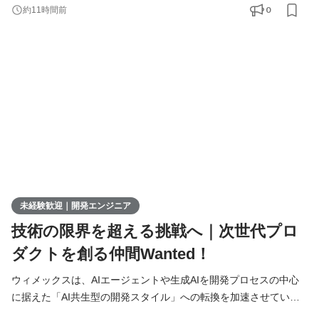
極的に募集しています。 AIを相棒に、圧倒的なスピードと品質を
0
約11時間前
実現し、最先端の技術を使いこなすエンジニアへ成長したい方を
募集します！ ▍ 業務内容 ￣￣￣￣￣￣￣￣ 実務未経験で入社し
た方は、まずITの基礎やプログラミングについて学習する
未経験歓迎｜開発エンジニア
技術の限界を超える挑戦へ｜次世代プロ
ダクトを創る仲間Wanted！
ウィメックスは、AIエージェントや生成AIを開発プロセスの中心
に据えた「AI共生型の開発スタイル」への転換を加速させていま
す。 現在、開発の実務経験０からエンジニアへ挑戦したい方を積