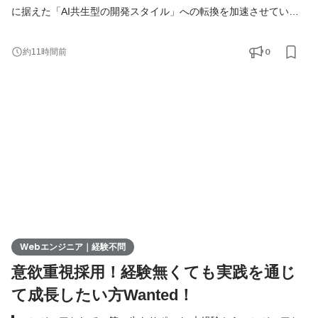
に据えた「AI共生型の開発スタイル」への転換を加速させていま
す。 現在、開発の実務経験０からエンジニアへ挑戦したい方を積
極的に募集しています。 AIを相棒に、圧倒的なスピードと品質を
0
約11時間前
実現し、最先端の技術を使いこなすエンジニアへ成長したい方を
募集します！ ▍ 業務内容 ￣￣￣￣￣￣￣￣ 実務未経験で入社し
た方は、まずITの基礎やプログラミングについて学習する
Webエンジニア｜経験不問
意欲重視採用！経験無くても実践を通じ
て成長したい方Wanted！