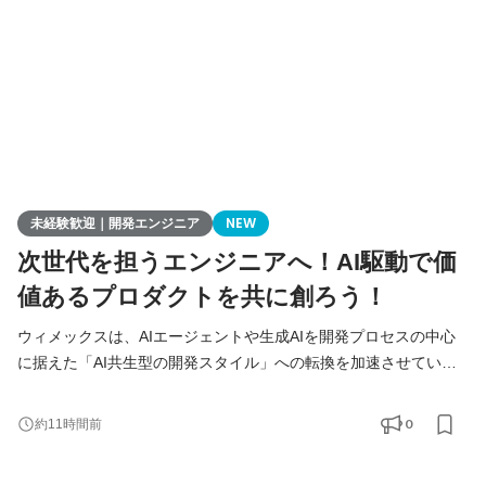
未経験歓迎｜開発エンジニア
NEW
次世代を担うエンジニアへ！AI駆動で価
値あるプロダクトを共に創ろう！
ウィメックスは、AIエージェントや生成AIを開発プロセスの中心
に据えた「AI共生型の開発スタイル」への転換を加速させていま
す。 現在、開発の実務経験０からエンジニアへ挑戦したい方を積
極的に募集しています。 AIを相棒に、圧倒的なスピードと品質を
0
約11時間前
実現し、最先端の技術を使いこなすエンジニアへ成長したい方を
募集します！ ▍ 業務内容 ￣￣￣￣￣￣￣￣ 実務未経験で入社し