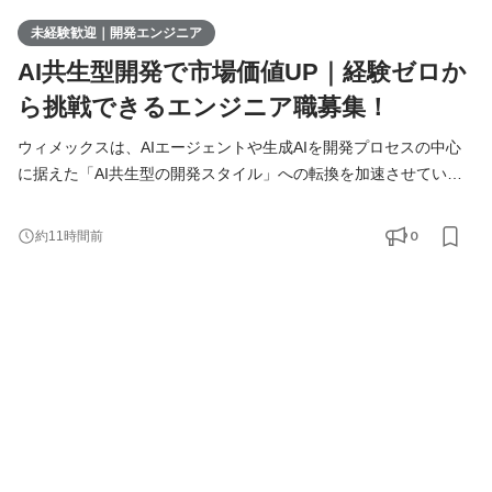
未経験歓迎｜開発エンジニア
AI共生型開発で市場価値UP｜経験ゼロか
ら挑戦できるエンジニア職募集！
ウィメックスは、AIエージェントや生成AIを開発プロセスの中心
に据えた「AI共生型の開発スタイル」への転換を加速させていま
す。 現在、開発の実務経験０からエンジニアへ挑戦したい方を積
極的に募集しています。 AIを相棒に、圧倒的なスピードと品質を
0
約11時間前
実現し、最先端の技術を使いこなすエンジニアへ成長したい方を
募集します！ ▍ 業務内容 ￣￣￣￣￣￣￣￣ 実務未経験で入社し
た方は、まずITの基礎やプログラミングについて学習する