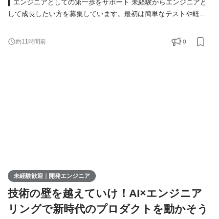
▍エンジニアとしての第一歩をサポート 未経験からエンジニアと
して成長したい方を募集しています。最初は簡単なテストや軽い
実装からスタート。模擬開発を通じて実務に近いスキルを着実に
身につけられる環境です。 具体的な仕事内容 ● Webアプリや業務
0
約11時間前
システムのテスト・実装 ● 必要に応じた設計書の作成 ● チームツ
ール（Slack、Notionなど）を使ったメンバーとの連携 ▍多彩なキ
ャリアの選択肢 ウィメックスでは、成長後のキャリ
未経験歓迎｜開発エンジニア
技術の壁を越えていけ！AI×エンジニア
リングで新時代のプロダクトを動かそう