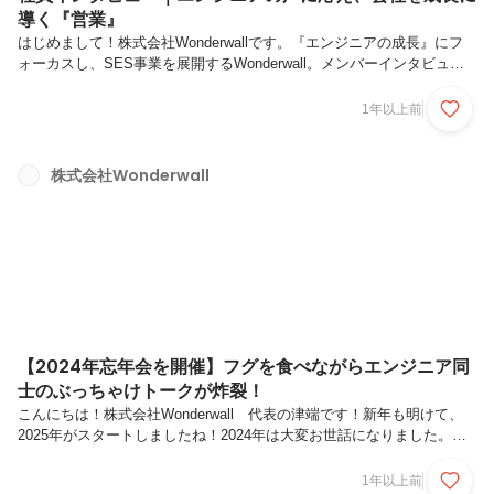
導く『営業』
はじめまして！株式会社Wonderwallです。『エンジニアの成長』にフ
ォーカスし、SES事業を展開するWonderwall。メンバーインタビュー
第2弾は、Wonderwall創業時から営業として活躍する蛭田さんです！
【蛭田さんのプロフィール】名前：蛭田千秋（ひるた ちあき）入社時
1年以上前
期：2019年9月（SES事業スタート時から）役職：営業担当主な業
務:：エンジニアの案件獲得、新規顧客の開拓地元福島で高校を卒業
後、神奈川県の自動車関連企業で購買業務を担当。その後、SES営業
株式会社Wonderwall
や医療事務を経験し、代表の津端さんとともにWonderwallの立ち上げ
に参画しました。趣味はアニメ、ゲーム、漫画、そし...
【2024年忘年会を開催】フグを食べながらエンジニア同
士のぶっちゃけトークが炸裂！
こんにちは！株式会社Wonderwall 代表の津端です！新年も明けて、
2025年がスタートしましたね！2024年は大変お世話になりました。今
年もどうぞよろしくお願いします。さて、新年1発目の今回は、12月20
日に行なわれた2024年の忘年会の様子をお届けします！忘年会を行な
1年以上前