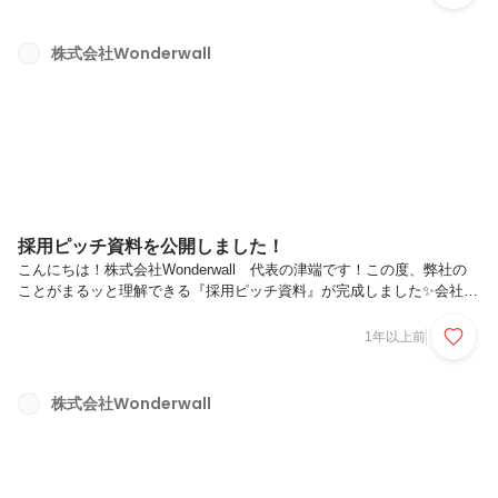
ったのは、上野の新オフィスからほど近いフグ料理屋さん。『フグを誰
が一番上手に食べれるか選手権』をしたり、ヒレ酒のテイスティングを
したり趣味や仕事の話で盛り上がったり…🐡🍶美味しいご飯を囲み、一
株式会社Wonderwall
年を締めくくる楽しい時間となりました。ちなみに、『フグを誰が一番
上手に食べれるか選手権』は骨まで食べ切る猛者が登場し、みんなで...
採用ピッチ資料を公開しました！
こんにちは！株式会社Wonderwall 代表の津端です！この度、弊社の
ことがまるッと理解できる『採用ピッチ資料』が完成しました✨会社の
こと、仕事のこと、働く環境のこと、など幅広く記載していますので、
少しでも興味がある方はぜひ🔗こちらからご覧ください！現在
1年以上前
Wonderwallでは、一緒に働くエンジニアを募集しています！ぜひ、下
記募集ページよりお気軽にご連絡ください。
株式会社Wonderwall