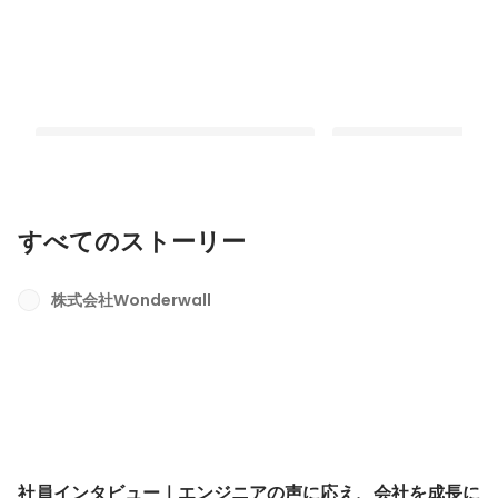
すべてのストーリー
社員インタビュー｜エンジニアの声に
【2024年忘年会を開
応え、会社を成長に導く『営業』
がらエンジニア同士の
株式会社Wonderwall
クが炸裂！
最新順で表示
最新順で表示
社員インタビュー｜エンジニアの声に応え、会社を成長に