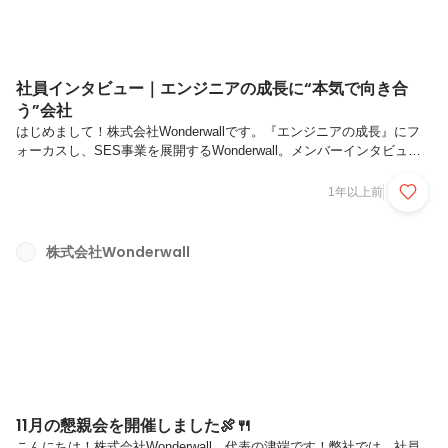
社員インタビュー｜エンジニアの成長に“本気で向き合
う”会社
はじめまして！株式会社Wonderwallです。『エンジニアの成長』にフ
ォーカスし、SES事業を展開するWonderwall。メンバーインタビュー
第一弾は、異業種からエンジニアへの転身を果たした森山さんです！
【森山さんのプロフィール】森山雅仁（31）大学卒業後、飲食店での
1年以上前
アルバイトやルート営業、経理など様々な業種で働く傍ら独学でプログ
ラミングを習得。2024年4月、エンジニアとして Wonderwallにジョイ
ン。趣味はバスケットボール観戦と最近飼い始めた愛犬と遊ぶこと。異
株式会社Wonderwall
業種からの転身を実現！『ものづくり』への興味がエンジニアを目指す
きっかけに。｜まずは、森山さんの学生時代から就職まで...
11月の懇親会を開催しました🍖🍴
こんにちは！株式会社Wonderwall 代表の津端です！弊社では、社員