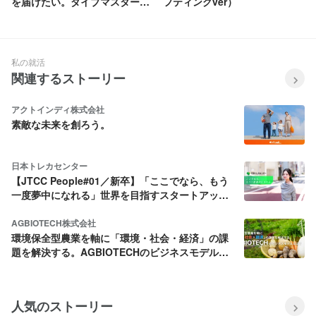
を届けたい。ダイブマスターの
フティングver）
葛藤内定ストーリー
私の就活
関連するストーリー
アクトインディ株式会社
素敵な未来を創ろう。
日本トレカセンター
【JTCC People#01／新卒】「ここでなら、もう
一度夢中になれる」世界を目指すスタートアップ
を選んだ理由
AGBIOTECH株式会社
環境保全型農業を軸に「環境・社会・経済」の課
題を解決する。AGBIOTECHのビジネスモデルと
は？
人気のストーリー