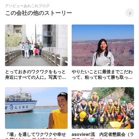
アソビューあれこれブログ
この会社の他のストーリー
とっておきのワクワクをもっと
やりたいことに最後までこだわ
身近にすべての人に。写真で振
って、粘って粘って勝ち取った
返る、asoview!新卒レジャーハ
内定ストーリー
ンターの1年。
「場」を通してワクワクや幸せ
asoview!流 内定者懇親会（ラ