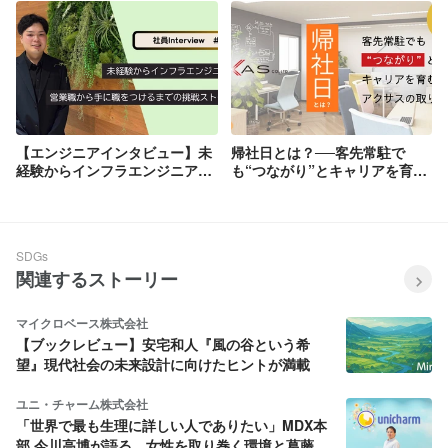
た、アクサスの環境とは
【エンジニアインタビュー】未
帰社日とは？──客先常駐で
経験からインフラエンジニア
も“つながり”とキャリアを育む
へ。営業職から手に職をつける
アクサスの取り組み
までの挑戦ストーリー
SDGs
関連するストーリー
マイクロベース株式会社
【ブックレビュー】安宅和人『風の谷という希
望』現代社会の未来設計に向けたヒントが満載
ユニ・チャーム株式会社
「世界で最も生理に詳しい人でありたい」MDX本
部 今川高博が語る、女性を取り巻く環境と葛藤へ