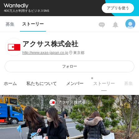
アプリを使う
400万人が利用するビジネスSNS
ストーリー
募集
アクサス株式会社
http://www.axas-japan.co.jp
東京都
フォロー
ホーム
私たちについて
メンバー
ストーリー
募集
アクサス株式会社