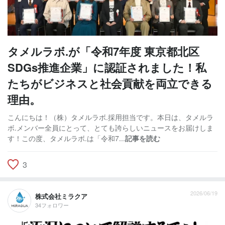
タメルラボ.が「令和7年度 東京都北区
SDGs推進企業」に認証されました！私
たちがビジネスと社会貢献を両立できる
理由。
こんにちは！（株）タメルラボ.採用担当です。本日は、タメルラ
ボ.メンバー全員にとって、とても誇らしいニュースをお届けしま
す！この度、タメルラボ.は「令和7...
記事を読む
3
2026/06/19
株式会社ミラクア
34フォロワー