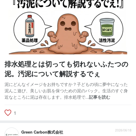
排水処理とは切っても切れないふたつの
泥。汚泥について解説するでぇ
泥にどんなイメージをお持ちですか？子どもの頃に夢中になった
泥んこ遊び、美しいお肌を保つための泥のパック。生活のすぐ身
近なところに泥は存在します。排水処理で...
記事を読む
1
2026/06/18
Green Carbon株式会社