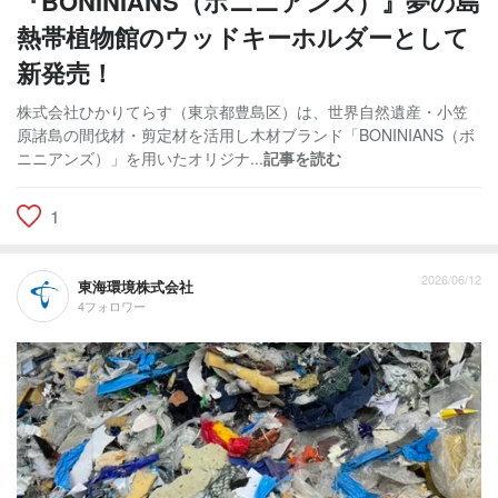
『BONINIANS（ボニニアンズ）』夢の島
熱帯植物館のウッドキーホルダーとして
新発売！
株式会社ひかりてらす（東京都豊島区）は、世界自然遺産・小笠
原諸島の間伐材・剪定材を活用し木材ブランド「BONINIANS（ボ
ニニアンズ）」を用いたオリジナ...
記事を読む
1
2026/06/12
東海環境株式会社
4フォロワー