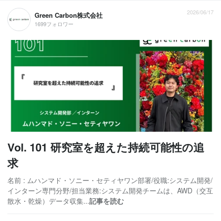
2026/06/17
Green Carbon株式会社
1699フォロワー
Vol. 101 研究室を超えた持続可能性の追
求
名前 : ムハンマド・ソニー・セティヤワン部署/役職:システム開発/
インターン専門分野/担当業務:システム開発チームは、AWD（交互
散水・乾燥）データ収集...
記事を読む