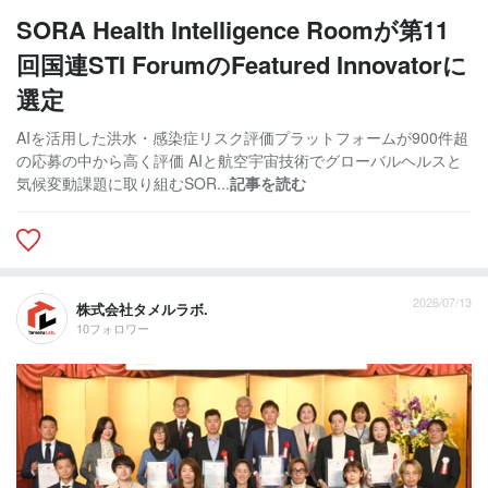
SORA Health Intelligence Roomが第11
回国連STI ForumのFeatured Innovatorに
選定
AIを活用した洪水・感染症リスク評価プラットフォームが900件超
の応募の中から高く評価 AIと航空宇宙技術でグローバルヘルスと
気候変動課題に取り組むSOR...
記事を読む
2026/07/13
株式会社タメルラボ.
10フォロワー