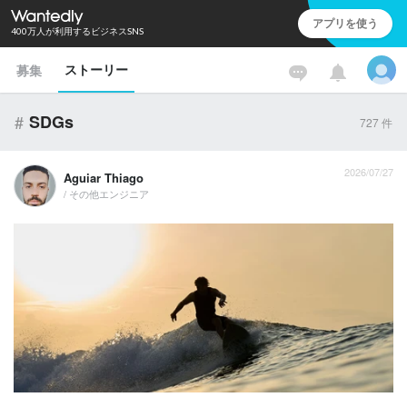
アプリを使う
400万人が利用するビジネスSNS
ストーリー
募集
#
SDGs
727
件
2026/07/27
Aguiar Thiago
/ その他エンジニア