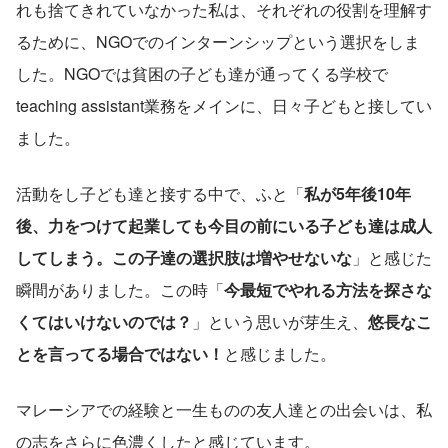
れも捨てきれていなかった私は、それぞれの役割を理解す
るために、NGOでのインターンシップという選択をしま
した。NGOでは貧困の子ども達が通ってくる学校で
teaching assistant業務をメインに、日々子どもと接してい
ました。
活動をし子ども達と接する中で、ふと「
私が5年後10年
後、力をつけて起業しても今目の前にいる子ども達は成人
してしまう。この子達の選択肢は増やせないな
」と感じた
瞬間がありました。この時「
今最短でやれる方法を探さな
くてはいけないのでは？
」という思いが芽生え、
悠長なこ
とを言ってる場合ではない！
と感じました。
マレーシアでの経験と一生ものの友人達との出会いは、私
の志をさらに色濃くしたと感じています。