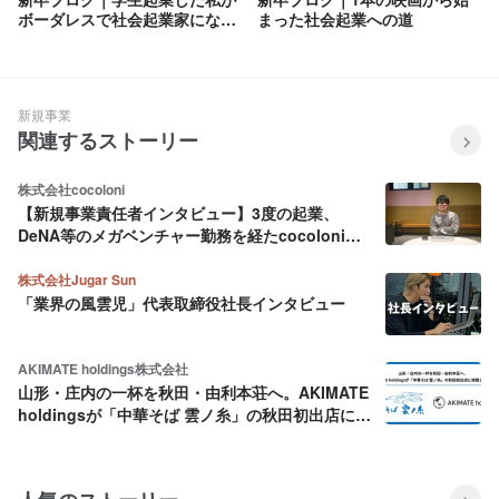
ボーダレスで社会起業家になる
まった社会起業への道
理由
新規事業
関連するストーリー
株式会社cocoloni
【新規事業責任者インタビュー】3度の起業、
DeNA等のメガベンチャー勤務を経たcocoloni新
規事業責任者 金谷が、“学生インターン部隊”を立
ち上げる理由。
株式会社Jugar Sun
「業界の風雲児」代表取締役社長インタビュー
AKIMATE holdings株式会社
山形・庄内の一杯を秋田・由利本荘へ。AKIMATE
holdingsが「中華そば 雲ノ糸」の秋田初出店に挑
戦します！