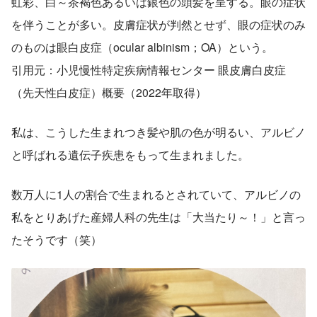
虹彩、白～茶褐色あるいは銀色の頭髪を呈する。眼の症状
を伴うことが多い。皮膚症状が判然とせず、眼の症状のみ
のものは眼白皮症（ocular albinism；OA）という。
引用元：小児慢性特定疾病情報センター 眼皮膚白皮症
（先天性白皮症）概要（2022年取得）
私は、こうした生まれつき髪や肌の色が明るい、アルビノ
と呼ばれる遺伝子疾患をもって生まれました。
数万人に1人の割合で生まれるとされていて、アルビノの
私をとりあげた産婦人科の先生は「大当たり～！」と言っ
たそうです（笑）