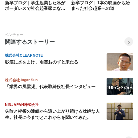
新卒ブログ｜学生起業した私が
新卒ブログ｜1本の映画から始
ボーダレスで社会起業家になる
まった社会起業への道
理由
ベンチャー
関連するストーリー
株式会社CLEARNOTE
砂漠に水をまけ、雨雲おのずと来たる
株式会社Jugar Sun
「業界の風雲児」代表取締役社長インタビュー
NINJAPAN株式会社
失敗と挫折の連続から這い上がり続ける壮絶な人
生。社長に今までとこれからを聞いてみた。