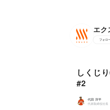
エク
フォロ
しくじり
#2
代田 淳平
代表取締役社長