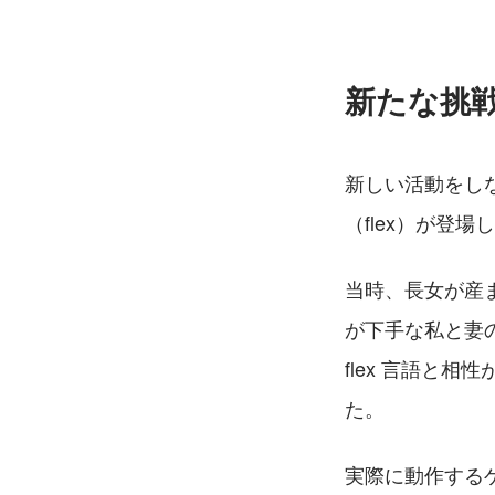
新たな挑
新しい活動をし
（flex）が登
当時、長女が産
が下手な私と妻
flex 言語と
た。
実際に動作する