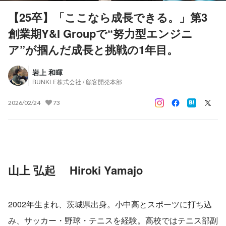
【25卒】「ここなら成長できる。」第3
創業期Y&I Groupで“努力型エンジニ
ア”が掴んだ成長と挑戦の1年目。
岩上 和暉
BUNKLE株式会社 / 顧客開発本部
2026/02/24
73
山上 弘起 　Hiroki Yamajo
2002年生まれ、茨城県出身。小中高とスポーツに打ち込
み、サッカー・野球・テニスを経験。高校ではテニス部副