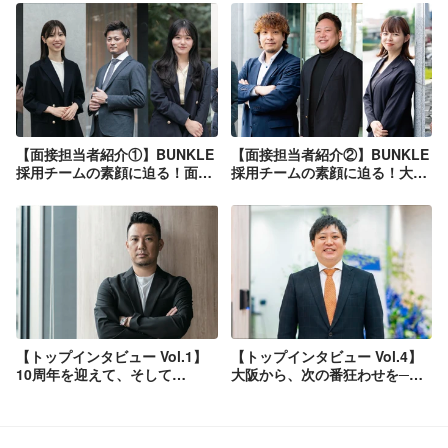
【面接担当者紹介①】BUNKLE
【面接担当者紹介②】BUNKLE
採用チームの素顔に迫る！面接
採用チームの素顔に迫る！大
では見えない一面をご紹介
阪・横浜支社を盛り上げるメン
バーをご紹介
【トップインタビュー Vol.1】
【トップインタビュー Vol.4】
10周年を迎えて、そして
大阪から、次の番狂わせを──
BUNKLEへ──創業者・髙橋が
大阪支社長・眞邉が語る、次の
語る「挑戦し続ける理由」
挑戦者が育つ組織