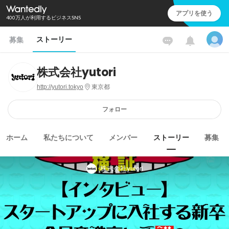
アプリを使う
400万人が利用するビジネスSNS
ストーリー
募集
株式会社yutori
http://yutori.tokyo
東京都
フォロー
ホーム
私たちについて
メンバー
ストーリー
募集
株式会社yutori