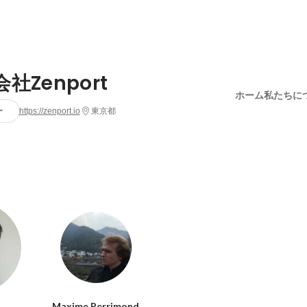
社Zenport
ホーム
私たちに
ー
https://zenport.io
東京都
Maxime Perrimond