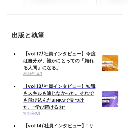
る。
BINKSで
ける力”
出版と執筆
【vol.17/社員インタビュー】今度
は自分が、誰かにとっての「頼れ
る人間」になる。
2025年10月
【vol.13/社員インタビュー】知識
もスキルも通じなかった。それで
も飛び込んだBINKSで見つけ
た、“学び続ける力”
2025年9月
【vol.14/社員インタビュー】“リ