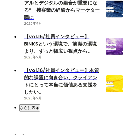
アルとデジタルの融合が重要にな
る” 接客業の経験からマーケター
職に
2025年9月
【vol.15/社員インタビュー】
BINKSという環境で、前職の環境
より、ずっと幅広い視点から。
2025年9月
【vol.16/社員インタビュー】本質
的な課題に向き合い、クライアン
トにとって本当に価値ある支援を
したい。
2025年9月
さらに表示