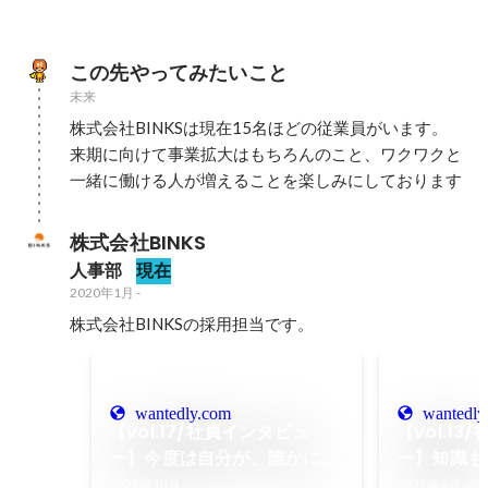
この先やってみたいこと
未来
株式会社BINKSは現在15名ほどの従業員がいます。

来期に向けて事業拡大はもちろんのこと、ワクワクと
一緒に働ける人が増えることを楽しみにしております
株式会社BINKS
人事部
現在
2020年1月
-
株式会社BINKSの採用担当です。
wantedly.com
wantedly
【vol.17/社員インタビュ
【vol.1
ー】今度は自分が、誰かにと
ー】知識も
っての「頼れる人間」にな
った。それ
2025年10月
2025年9月